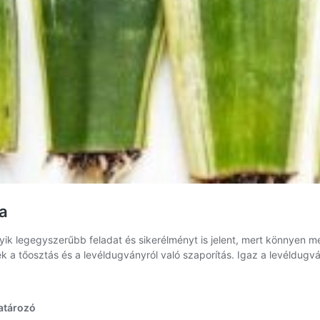
a
ik legegyszerűbb feladat és sikerélményt is jelent, mert könnyen 
 a tőosztás és a levéldugványról való szaporítás. Igaz a levéldugvá
yelv
ieria)
atározó
ítása