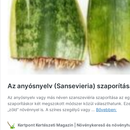
Az anyósnyelv (Sansevieria) szaporítás
Az anyósnyelv vagy más néven szanszeviéria szaporítása az egy
szaporításkor két megszokott módszer közül választhatunk. Ezek
Az
„zöld” növénnyel is. A színes szegélyű vagy …
Bővebben:
anyósn
(Sansev
Kertpont Kertészeti Magazin | Növénykereső és növényh
szapor