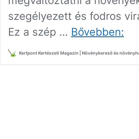
megváltoztatni a növényeke
szegélyezett és fodros vi
Gloxíni
Ez a szép …
Bővebben:
(Sinnin
specios
Kertpont Kertészeti Magazin | Növénykereső és növényh