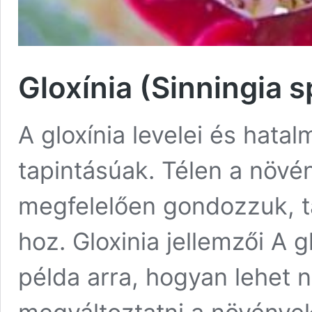
Gloxínia (Sinningia 
A gloxínia levelei és hata
tapintásúak. Télen a növény
megfelelően gondozzuk, ta
hoz. Gloxinia jellemzői A g
példa arra, hogyan lehet 