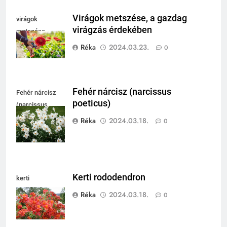
Virágok metszése, a gazdag
virágok
virágzás érdekében
metszése
Réka
2024.03.23.
0
Fehér nárcisz (narcissus
Fehér nárcisz
poeticus)
(narcissus
poeticus)
Réka
2024.03.18.
0
Kerti rododendron
kerti
rododendron
Réka
2024.03.18.
0