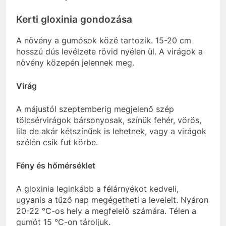
Kerti gloxinia gondozása
A növény a gumósok közé tartozik. 15-20 cm
hosszú dús levélzete rövid nyélen ül. A virágok a
növény közepén jelennek meg.
Virág
A májustól szeptemberig megjelenő szép
tölcsérvirágok bársonyosak, színük fehér, vörös,
lila de akár kétszínűek is lehetnek, vagy a virágok
szélén csík fut körbe.
Fény és hőmérséklet
A gloxinia leginkább a félárnyékot kedveli,
ugyanis a tűző nap megégetheti a leveleit. Nyáron
20-22 °C-os hely a megfelelő számára. Télen a
gumót 15 °C-on tároljuk.