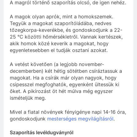
A magról történő szaporítás olcsó, de igen nehéz.
A magok olyan aprók, mint a homokszemek.
Tegyük a magokat szaporítóládába, nedves
tőzegkorpa-keverékbe, és gondoskodjunk a 22-
25 °C közötti hőmérsékletről. Vannak kertészek,
akik homok közé keverik a magokat, hogy
egyenletesebben el tudják osztani azokat.
A vetést követően (a legjobb november-
decemberben) két hétig sötétben csíráztassuk a
magokat. Ha a csírák már olyan nagyok, hogy
csipesszel megfoghatók, egyenként ültessük ki
őket. A pikírozást öt hét múlva még egyszer
ismételjük meg.
Mivel a fiatal növények fényigénye napi 14-16 óra,
gondoskodjunk
mesterséges megvilágításról
.
Szaporítás levéldugványról