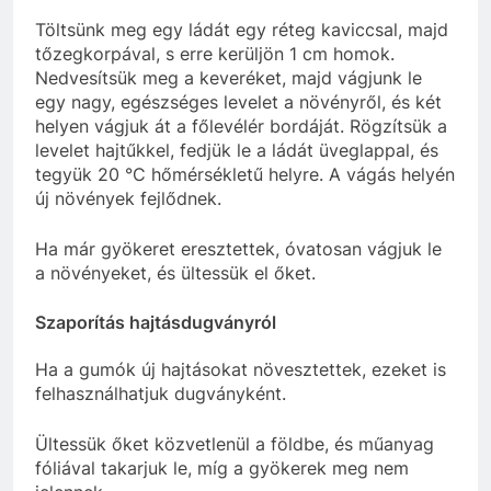
Töltsünk meg egy ládát egy réteg kaviccsal, majd
tőzegkorpával, s erre kerüljön 1 cm homok.
Nedvesítsük meg a keveréket, majd vágjunk le
egy nagy, egészséges levelet a növényről, és két
helyen vágjuk át a főlevélér bordáját. Rögzítsük a
levelet hajtűkkel, fedjük le a ládát üveglappal, és
tegyük 20 °C hőmérsékletű helyre. A vágás helyén
új növények fejlődnek.
Ha már gyökeret eresztettek, óvatosan vágjuk le
a növényeket, és ültessük el őket.
Szaporítás hajtásdugványról
Ha a gumók új hajtásokat növesztettek, ezeket is
felhasználhatjuk dugványként.
Ültessük őket közvetlenül a földbe, és műanyag
fóliával takarjuk le, míg a gyökerek meg nem