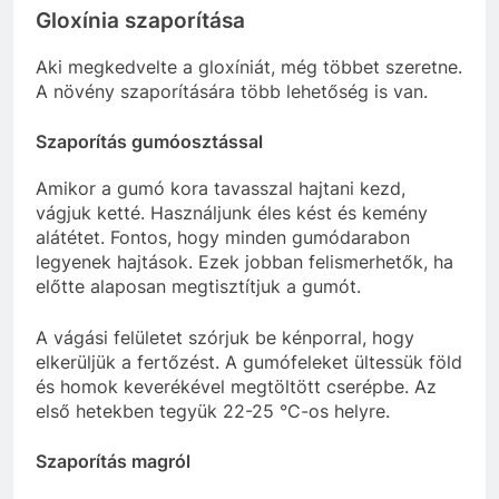
Gloxínia szaporítása
Aki megkedvelte a gloxíniát, még többet szeretne.
A növény szaporítására több lehetőség is van.
Szaporítás gumóosztással
Amikor a gumó kora tavasszal hajtani kezd,
vágjuk ketté. Használjunk éles kést és kemény
alátétet. Fontos, hogy minden gumódarabon
legyenek hajtások. Ezek jobban felismerhetők, ha
előtte alaposan megtisztítjuk a gumót.
A vágási felületet szórjuk be kénporral, hogy
elkerüljük a fertőzést. A gumófeleket ültessük föld
és homok keverékével megtöltött cserépbe. Az
első hetekben tegyük 22-25 °C-os helyre.
Szaporítás magról