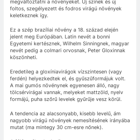
megváltoztatni a növényeket. Új színek és új
foltos, szegélyezett és fodros virágú növények
keletkeznek így.
Ez a szép brazíliai növény a 18. század elején
jelent meg Európában. Latin nevét a bonni
Egyetemi kertésznek, Wilhelm Sinningnek, magyar
nevét pedig a colmari orvosnak, Peter Gloxinnak
köszönheti.
Eredetileg a gloxíniavirágok vízszintesen (vagy
ferdén) helyezkedtek el, és gyűszűformájuk volt.
A mai gumós növénynek egyenesen álló, nagy
tölcsérvirágai vannak, melyeket mattzöld, nyelv
formájú, puha szőrű levelek gyűrűje vesz körül.
A tendencia az alacsonyabb, kisebb levelű, ám
nagyobb virágú növények nemesítésének irányába
mutat (ma mintegy 30 cm-esre nőnek).