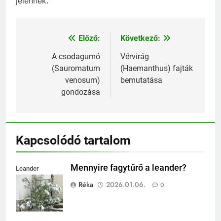
jelennek.
Előző:
Következő:
Bejegyzés
navigáció
A csodagumó
Vérvirág
(Sauromatum
(Haemanthus) fajták
venosum)
bemutatása
gondozása
Kapcsolódó tartalom
Mennyire fagytűrő a leander?
Leander
fagytűrése
Réka
2026.01.06.
0