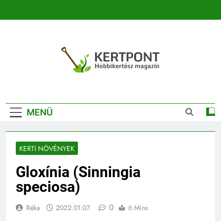
Ugrás
a
tartalomra
Kertpont
Kertpont Növénykereső És Növényhatározó
Kertészeti
MENÜ
Magazin |
Növénykereső És
KERTI NÖVÉNYEK
Növényhatározó
Gloxínia (Sinningia
speciosa)
0
Réka
2022.01.07.
6 Mins