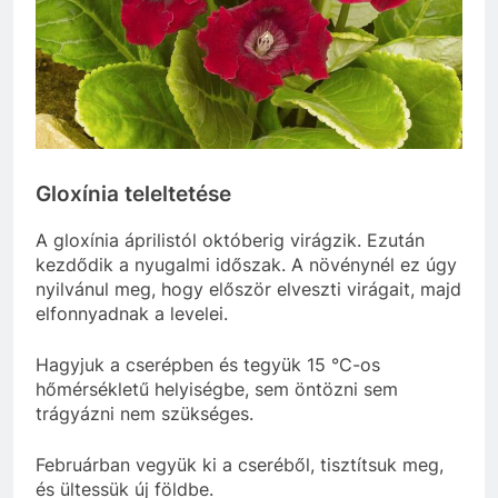
Gloxínia teleltetése
A gloxínia áprilistól októberig virágzik. Ezután
kezdődik a nyugalmi időszak. A növénynél ez úgy
nyilvánul meg, hogy először elveszti virágait, majd
elfonnyadnak a levelei.
Hagyjuk a cserépben és tegyük 15 °C-os
hőmérsékletű helyiségbe, sem öntözni sem
trágyázni nem szükséges.
Februárban vegyük ki a cseréből, tisztítsuk meg,
és ültessük új földbe.