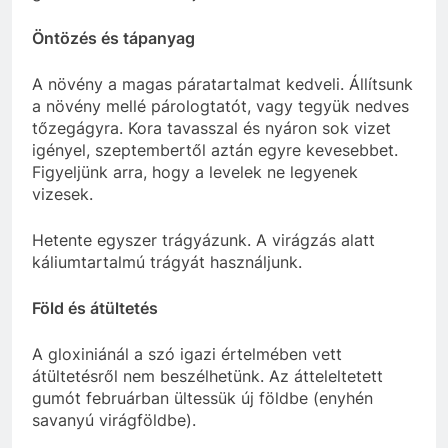
Öntözés és tápanyag
A növény a magas páratartalmat kedveli. Állítsunk
a növény mellé párologtatót, vagy tegyük nedves
tőzegágyra. Kora tavasszal és nyáron sok vizet
igényel, szeptembertől aztán egyre kevesebbet.
Figyeljünk arra, hogy a levelek ne legyenek
vizesek.
Hetente egyszer trágyázunk. A virágzás alatt
káliumtartalmú trágyát használjunk.
Föld és átültetés
A gloxiniánál a szó igazi értelmében vett
átültetésről nem beszélhetünk. Az átteleltetett
gumót februárban ültessük új földbe (enyhén
savanyú virágföldbe).