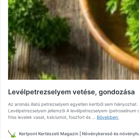
Levélpetrezselyem vetése, gondozása
Az aromás illatú petrezselyem egyetlen kertből sem hiányozhat. 
Levélpetrezselyem jellemzői A levélpetrezselyem (petroselinum cri
Levélpetr
friss levelek vasat, kalciumot, foszfort és …
Bővebben:
vetése,
gondozás
Kertpont Kertészeti Magazin | Növénykereső és növényh