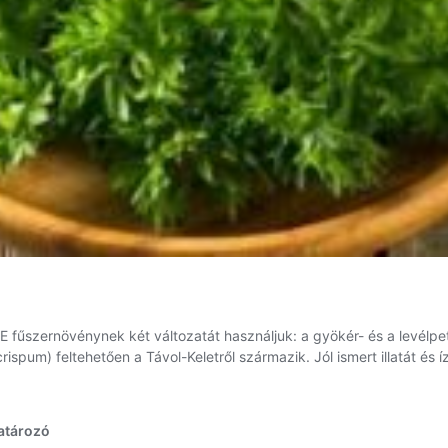
E fűszernövénynek két változatát használjuk: a gyökér- és a levélpet
spum) feltehetően a Távol-Keletről származik. Jól ismert illatát és íz
ezselyem
a
atározó