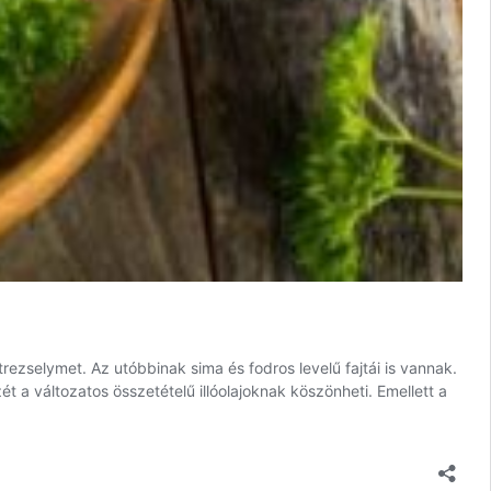
rezselymet. Az utóbbinak sima és fodros levelű fajtái is vannak.
ét a változatos összetételű illóolajoknak köszönheti. Emellett a