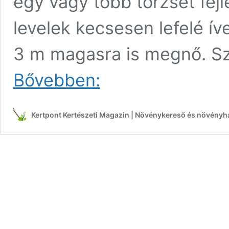
egy vagy több törzset fejl
levelek kecsesen lefelé í
3 m magasra is megnő. Szé
A
Bővebben:
Tarka
sárkányfa
(Dracena
Kertpont Kertészeti Magazin | Növénykereső és növényh
marginata),
dracéna
gondozása