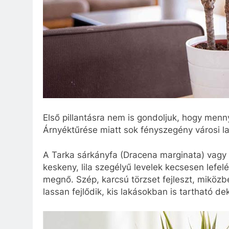
Első pillantásra nem is gondoljuk, hogy menny
Árnyéktűrése miatt sok fényszegény városi l
A Tarka sárkányfa (Dracena marginata) vagy t
keskeny, lila szegélyű levelek kecsesen lefe
megnő. Szép, karcsú törzset fejleszt, miközbe
lassan fejlődik, kis lakásokban is tartható d