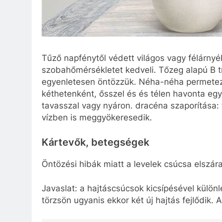
Tűző napfénytől védett világos vagy félárnyé
szobahőmérsékletet kedveli. Tőzeg alapú B t
egyenletesen öntözzük. Néha-néha permetezz
kéthetenként, ősszel és és télen havonta egy
tavasszal vagy nyáron. dracéna szaporítása:
vízben is meggyökeresedik.
Kártevők, betegségek
Öntözési hibák miatt a levelek csúcsa elszár
Javaslat: a hajtáscsúcsok kicsípésével külö
törzsön ugyanis ekkor két új hajtás fejlődik. 