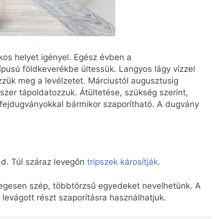
kos helyet igényel. Egész évben a
ípusú földkeverékbe ültessük. Langyos lágy vízzel
ük meg a levélzetet. Márciustól augusztusig
szer tápoldatozzuk. Átültetése, szükség szerint,
 fejdugványokkal bármikor szaporítható. A dugvány
ad. Túl száraz levegőn
tripszek károsítják
.
nlegesen szép, többtörzsű egyedeket nevelhetünk. A
A levágott részt szaporításra használhatjuk.