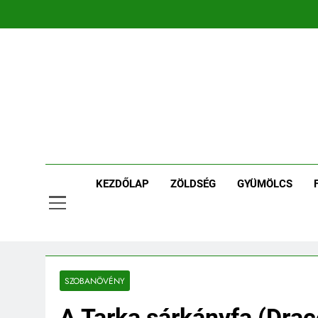
Ugrás
a
tartalomra
Ker
Kertpont 
KEZDŐLAP
ZÖLDSÉG
GYÜMÖLCS
SZOBANÖVÉNY
A Tarka sárkányfa (Drac