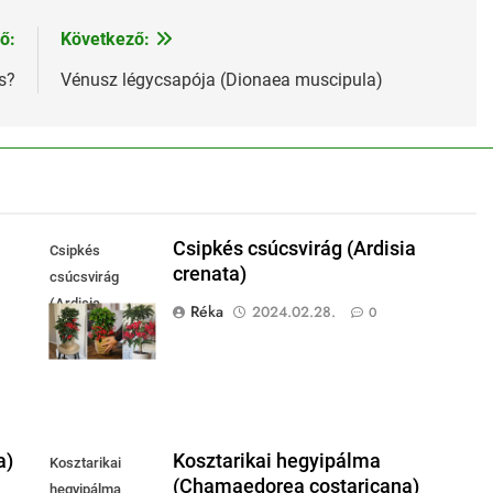
ő:
Következő:
s?
Vénusz légycsapója (Dionaea muscipula)
Csipkés csúcsvirág (Ardisia
Csipkés
crenata)
csúcsvirág
(Ardisia
Réka
2024.02.28.
0
crenata)
a)
Kosztarikai hegyipálma
Kosztarikai
(Chamaedorea costaricana)
hegyipálma