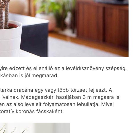
ire edzett és ellenálló ez a levéldísznövény szépség.
akásban is jól megmarad.
arka dracéna egy vagy több törzset fejleszt. A
lé ívelnek. Madagaszkári hazájában 3 m magasra is
n az alsó leveleit folyamatosan lehullatja. Mivel
ekoratív koronás fácskaként.