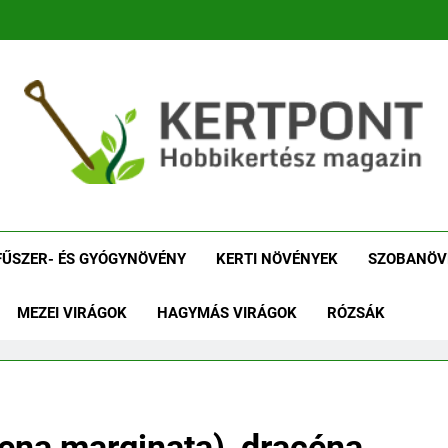
tpont Kertészeti Maga
Növénykereső És Növényhatározó
Növényha
FŰSZER- ÉS GYÓGYNÖVÉNY
KERTI NÖVÉNYEK
SZOBANÖV
MEZEI VIRÁGOK
HAGYMÁS VIRÁGOK
RÓZSÁK
ena marginata), dracéna