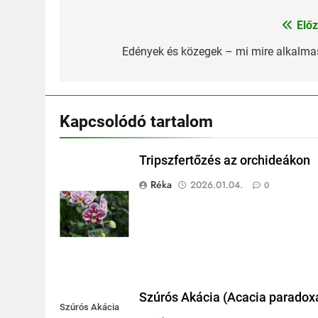
Előz
Bejegyzés
navigáció
Edények és közegek – mi mire alkalma
Kapcsolódó tartalom
Tripszfertőzés az orchideákon
Réka
2026.01.04.
0
Szúrós Akácia (Acacia paradox
Szúrós Akácia