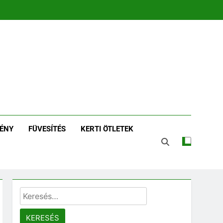
zin | Növénykereső És
tározó
ÉNY
FÜVESÍTÉS
KERTI ÖTLETEK
Keresés: