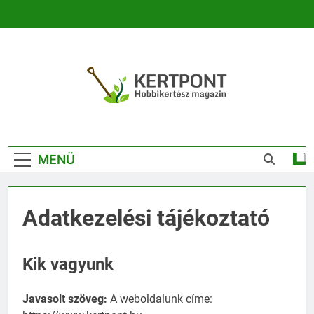
Ugrás
a
tartalomra
Kertpont
Kertpont Növénykereső És Növényhatározó
Kertészeti
MENÜ
Magazin |
Növénykereső És
Adatkezelési tájékoztató
Növényhatározó
Kik vagyunk
Javasolt szöveg:
A weboldalunk címe: