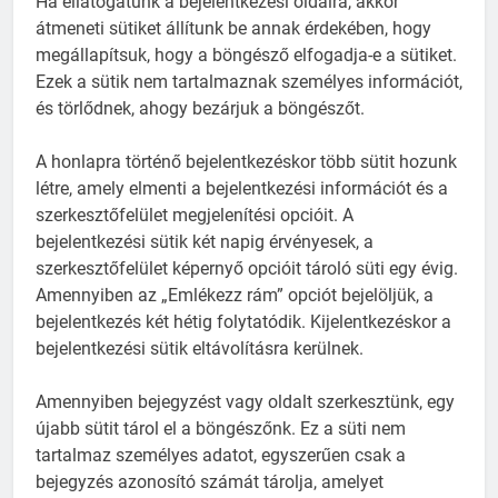
Ha ellátogatunk a bejelentkezési oldalra, akkor
átmeneti sütiket állítunk be annak érdekében, hogy
megállapítsuk, hogy a böngésző elfogadja-e a sütiket.
Ezek a sütik nem tartalmaznak személyes információt,
és törlődnek, ahogy bezárjuk a böngészőt.
A honlapra történő bejelentkezéskor több sütit hozunk
létre, amely elmenti a bejelentkezési információt és a
szerkesztőfelület megjelenítési opcióit. A
bejelentkezési sütik két napig érvényesek, a
szerkesztőfelület képernyő opcióit tároló süti egy évig.
Amennyiben az „Emlékezz rám” opciót bejelöljük, a
bejelentkezés két hétig folytatódik. Kijelentkezéskor a
bejelentkezési sütik eltávolításra kerülnek.
Amennyiben bejegyzést vagy oldalt szerkesztünk, egy
újabb sütit tárol el a böngészőnk. Ez a süti nem
tartalmaz személyes adatot, egyszerűen csak a
bejegyzés azonosító számát tárolja, amelyet