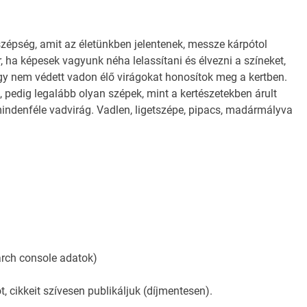
szépség, amit az életünkben jelentenek, messze kárpótol
r, ha képesek vagyunk néha lelassítani és élvezni a színeket,
hogy nem védett vadon élő virágokat honosítok meg a kertben.
, pedig legalább olyan szépek, mint a kertészetekben árult
indenféle vadvirág. Vadlen, ligetszépe, pipacs, madármályva
rch console adatok)
 cikkeit szívesen publikáljuk (díjmentesen).