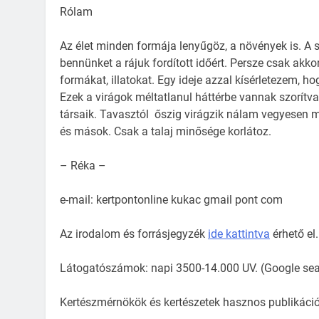
Rólam
Az élet minden formája lenyűgöz, a növények is. A 
bennünket a rájuk fordított időért. Persze csak akko
formákat, illatokat. Egy ideje azzal kísérletezem, 
Ezek a virágok méltatlanul háttérbe vannak szorítva
társaik. Tavasztól őszig virágzik nálam vegyesen m
és mások. Csak a talaj minősége korlátoz.
– Réka –
e-mail: kertpontonline kukac gmail pont com
Az irodalom és forrásjegyzék
ide kattintva
érhető el.
Látogatószámok: napi 3500-14.000 UV. (Google sea
Kertészmérnökök és kertészetek hasznos publikációt,