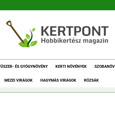
tpont Kertészeti Maga
Növénykereső És Növényhatározó
Növényha
FŰSZER- ÉS GYÓGYNÖVÉNY
KERTI NÖVÉNYEK
SZOBANÖV
MEZEI VIRÁGOK
HAGYMÁS VIRÁGOK
RÓZSÁK