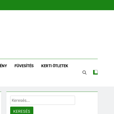
zin | Növénykereső És
tározó
ÉNY
FÜVESÍTÉS
KERTI ÖTLETEK
Keresés: