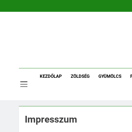
Ugrás
a
tartalomra
Ker
Kertpont 
KEZDŐLAP
ZÖLDSÉG
GYÜMÖLCS
Impresszum