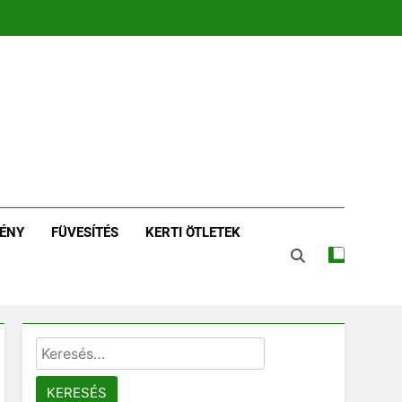
zin | Növénykereső És
tározó
ÉNY
FÜVESÍTÉS
KERTI ÖTLETEK
Keresés: