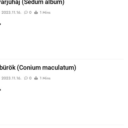
varjúháj (Sedum album)
2023.11.16.
0
1 Mins
 bürök (Conium maculatum)
2023.11.16.
0
1 Mins