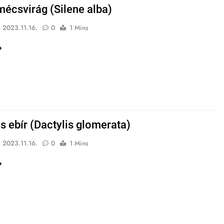
mécsvirág (Silene alba)
2023.11.16.
0
1 Mins
 ebír (Dactylis glomerata)
2023.11.16.
0
1 Mins