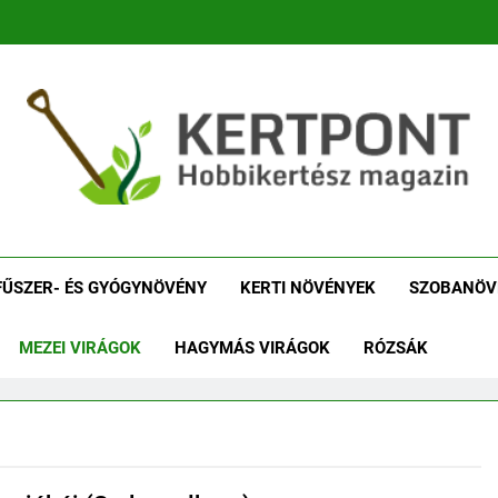
tpont Kertészeti Maga
Növénykereső És Növényhatározó
Növényha
FŰSZER- ÉS GYÓGYNÖVÉNY
KERTI NÖVÉNYEK
SZOBANÖV
MEZEI VIRÁGOK
HAGYMÁS VIRÁGOK
RÓZSÁK