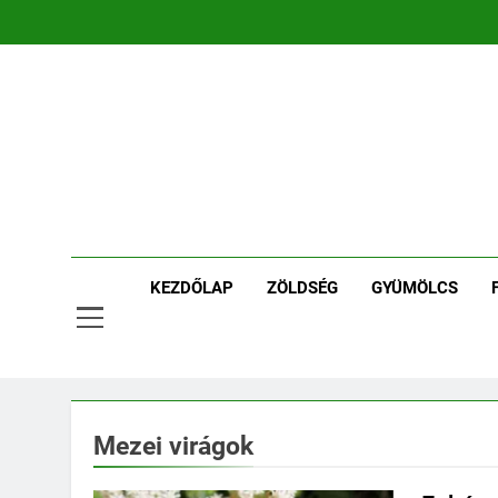
Ugrás
a
tartalomra
Ker
Kertpont 
KEZDŐLAP
ZÖLDSÉG
GYÜMÖLCS
Mezei virágok