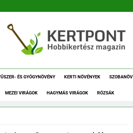
tpont Kertészeti Maga
Növénykereső És Növényhatározó
Növényha
FŰSZER- ÉS GYÓGYNÖVÉNY
KERTI NÖVÉNYEK
SZOBANÖV
MEZEI VIRÁGOK
HAGYMÁS VIRÁGOK
RÓZSÁK