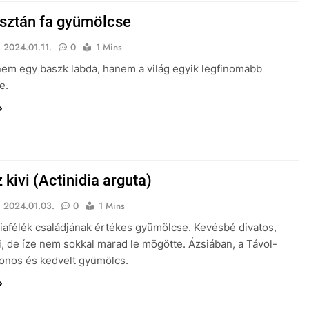
ztán fa gyümölcse
2024.01.11.
0
1 Mins
em egy baszk labda, hanem a világ egyik legfinomabb
e.
kivi (Actinidia arguta)
2024.01.03.
0
1 Mins
diafélék családjának értékes gyümölcse. Kevésbé divatos,
vi, de íze nem sokkal marad le mögötte. Ázsiában, a Távol-
onos és kedvelt gyümölcs.