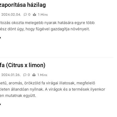
zaporítása házilag
2024.02.04.
0
1 Mins
ltozás okozta melegebb nyarak hatására egyre több
ész dönt úgy, hogy fügével gazdagítja növényeit.
a (Citrus x limon)
2024.01.26.
0
1 Mins
metű, aromás, örökzöld fa virágai illatosak, megfelelő
eten állandóan nyílnak. A virágok és a termések ilyenkor
en mutatnak együtt.