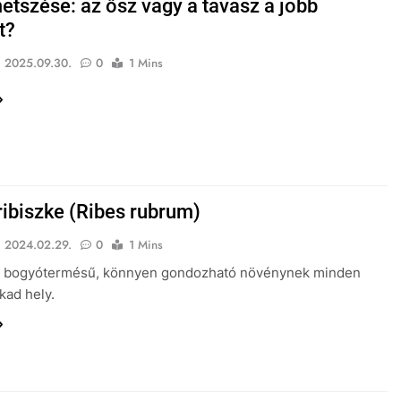
etszése: az ősz vagy a tavasz a jobb
t?
2025.09.30.
0
1 Mins
ribiszke (Ribes rubrum)
2024.02.29.
0
1 Mins
es bogyótermésű, könnyen gondozható növénynek minden
kad hely.