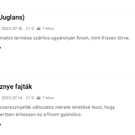
(Juglans)
2023.07.18.
0
1 Mins
amatos termése szárítva ugyanolyan finom, mint frissen törve.
znye fajták
2023.07.14.
0
1 Mins
cseresznyefák változatos mérete lehetővé teszi, hogy
ertben érhessen ez a finom gyümölcs.