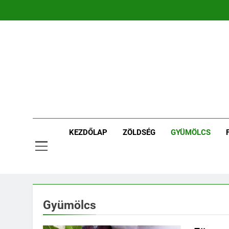
Ugrás
a
tartalomra
Ker
Kertpont 
KEZDŐLAP
ZÖLDSÉG
GYÜMÖLCS
Gyümölcs