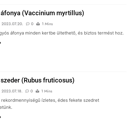
 áfonya (Vaccinium myrtillus)
2023.07.20.
0
1 Mins
yós áfonya minden kertbe ültethető, és biztos termést hoz.
 szeder (Rubus fruticosus)
2023.07.18.
0
1 Mins
 rekordmennyiségű ízletes, édes fekete szedret
etünk.