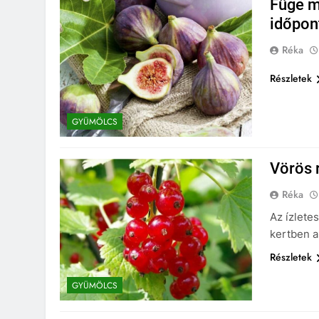
Füge m
időpon
Réka
Részletek
GYÜMÖLCS
Vörös 
Réka
Az ízlet
kertben a
Részletek
GYÜMÖLCS