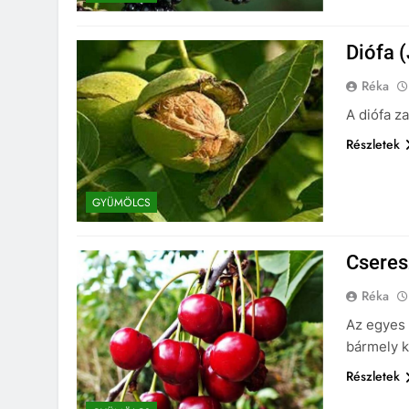
Diófa 
Réka
A diófa z
Részletek
GYÜMÖLCS
Cseres
Réka
Az egyes 
bármely k
Részletek