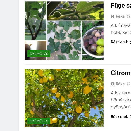
Füge s
Réka
A klímavá
hobbikert
Részletek
GYÜMÖLCS
Citromf
Réka
A kis ter
hőmérsékl
gyönyörű
Részletek
GYÜMÖLCS