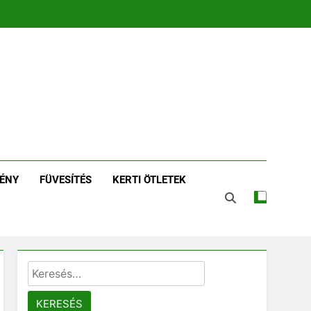
zin | Növénykereső És
tározó
ÉNY
FÜVESÍTÉS
KERTI ÖTLETEK
Keresés: