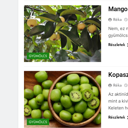
Mangos
Réka
Nem, ez n
gyümölcs
Részletek
GYÜMÖLCS
Kopasz 
Réka
Az aktiní
mint a ki
Keleten h
Részletek
GYÜMÖLCS