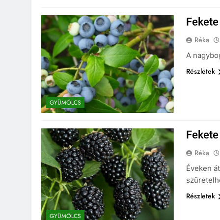
Fekete
Réka
A nagybog
Részletek
GYÜMÖLCS
Fekete
Réka
Éveken át
szüretelh
Részletek
GYÜMÖLCS