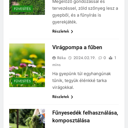
Megelőző gondozással és
tervezéssel, zöld szőnyeg lesz a
FÜVESÍTÉS
gyepből, és a fűnyírás is
gyerekjáték.
Részletek
Virágpompa a fűben
Réka
2024.02.19.
0
1
mins
Ha gyepünk túl egyhangúnak
tűnik, tegyük élénkké tarka
FÜVESÍTÉS
virágokkal.
Részletek
Fűnyesedék felhasználása,
komposztálása