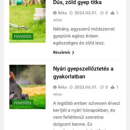
Dús, zöld gyep titka
Réka
2024.02.01.
0
1
mins
Néhány, egyszerű módszerrel
gyepünk egész évben
FÜVESÍTÉS
egészséges és zöld lesz.
Részletek
Nyári gyepszellőztetés a
gyakorlatban
Réka
2023.06.01.
0
1
mins
A legtöbb ember szívesen élvezi
FÜVESÍTÉS
kertjét a nyári hónapokban, és
nem feltétlenül szeretne
dolgozni benne. Ez