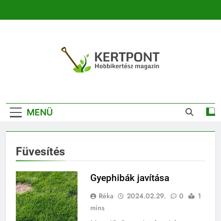
Ugrás
a
tartalomra
Kertpont
Kertpont Növénykereső És Növényhatározó
Kertészeti
MENÜ
Magazin |
Növénykereső És
Füvesítés
Növényhatározó
Gyephibák javítása
Réka
2024.02.29.
0
1
mins