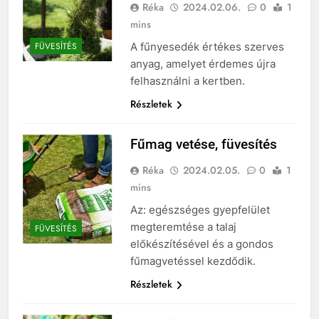
Réka
2024.02.06.
0
1
mins
A fűnyesedék értékes szerves
FÜVESÍTÉS
anyag, amelyet érdemes újra
felhasználni a kertben.
Részletek
Fűmag vetése, füvesítés
Réka
2024.02.05.
0
1
mins
Az: egészséges gyepfelület
megteremtése a talaj
FÜVESÍTÉS
előkészítésével és a gondos
fűmagvetéssel kezdődik.
Részletek