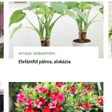
AKTUÁLIS
SZOBANÖVÉNY
Elefántfül pálma, alokázia