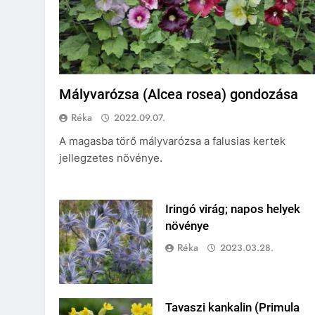
Mályvarózsa (Alcea rosea) gondozása
Réka
2022.09.07.
A magasba törő mályvarózsa a falusias kertek
jellegzetes növénye.
Iringó virág; napos helyek
növénye
Réka
2023.03.28.
Tavaszi kankalin (Primula