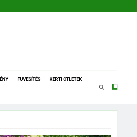
zin | Növénykereső És
tározó
ÉNY
FÜVESÍTÉS
KERTI ÖTLETEK