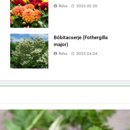
Réka
2023.02.20.
Bóbitacserje (Fothergilla
major)
Réka
2023.04.04.
ZÖLDSÉG