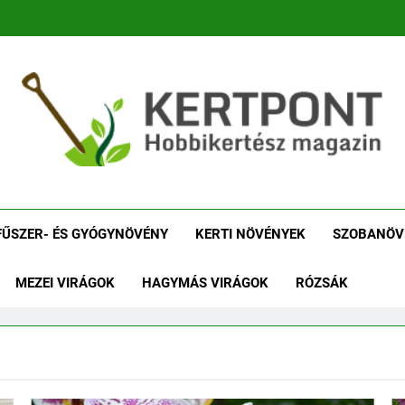
tpont Kertészeti Maga
Növénykereső És Növényhatározó
Növényha
FŰSZER- ÉS GYÓGYNÖVÉNY
KERTI NÖVÉNYEK
SZOBANÖV
MEZEI VIRÁGOK
HAGYMÁS VIRÁGOK
RÓZSÁK