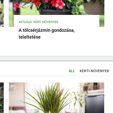
AKTUÁLIS
KERTI NÖVÉNYEK
A tölcsérjázmin gondozása,
teleltetése
ALL
KERTI-NOVENYEK