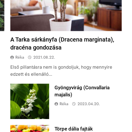
A Tarka sárkányfa (Dracena marginata),
dracéna gondozása
Réka
2021.08.22.
Első pillantásra nem is gondoljuk, hogy mennyire
edzett és ellenálló…
Gyöngyvirág (Convallaria
majalis)
Réka
2023.04.20.
Törpe dália fajták