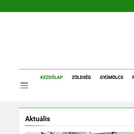
Ugrás
a
tartalomra
Ker
Kertpont 
KEZDŐLAP
ZÖLDSÉG
GYÜMÖLCS
Aktuális