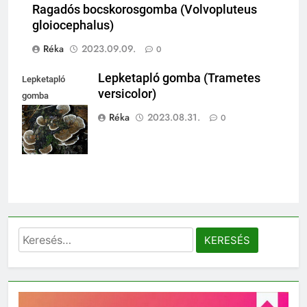
Ragadós bocskorosgomba (Volvopluteus
gloiocephalus)
Réka
2023.09.09.
0
Lepketapló gomba (Trametes
Lepketapló
versicolor)
gomba
(Trametes
Réka
2023.08.31.
0
versicolor)
Keresés: