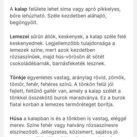
A
kalap
felülete lehet sima vagy apró pikkelyes,
bőre lehúzható. Széle kezdetben aláhajló,
begöngyölt.
Lemezei
sűrűn állók, keskenyek, a kalap széle felé
keskenyednek. Legjellemzőbb tulajdonsága a
lemezek színe, mert azok kezdetben
rózsaszínűek, majd hús-vörösön át sötét
csokoládébarnák, barnásfeketék lesznek.
Tönkje
egyenletes vastag, aránylag rövid, zömök,
tömör, fehér, fehéres színű. A tönkön felül jól
fejlett, feltűnő gallér van, amely a kalap szélét a
tönkkel összekötő burok maradványa. Ez a burok
fiatal korban a lemezes termőréteget borítja.
Húsa
a
kalapban
is
és
a
tönkben
is
vastag, eléggé
merev. Színe fehér vagy
halvány
rózsaszínesre
elszínez
ő
d
ő
. J
ellegzetes,
közismert,
sajátos
jó