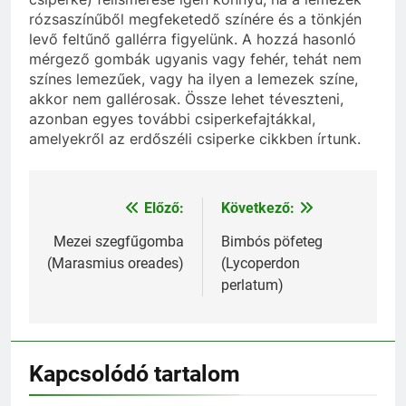
rózsaszín
ű
b
ő
l megfeketed
ő
színére és a tönkjén
lev
ő
felt
ű
n
ő
gallérra figyelünk. A hozzá hasonló
mérgez
ő
gombák ugyanis vagy fehér, tehát nem
színes
lemez
ű
ek, vagy ha ilyen a lemezek színe,
akkor nem gallérosak. Össze lehet téveszteni,
azonban egyes további csiperkefajtákkal,
amelyekr
ő
l az erd
ő
széli csiperke cikkben írtunk.
Előző:
Következő:
Bejegyzés
navigáció
Mezei szegfűgomba
Bimbós pöfeteg
(Marasmius oreades)
(Lycoperdon
perlatum)
Kapcsolódó tartalom