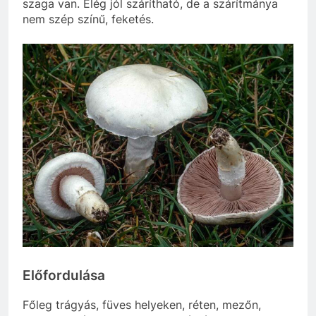
szaga
van. Elég jól szárítható, de a szárítmánya
nem szép szín
ű
, feketés.
El
ő
fordulása
F
ő
leg
trágyás,
füves
helyeken,
réten,
mez
ő
n,