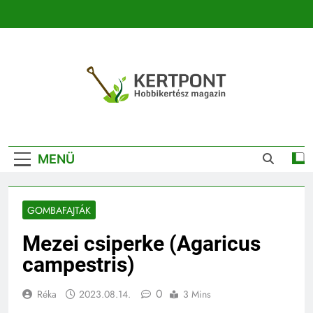
Ugrás
a
tartalomra
Kertpont
Kertpont Növénykereső És Növényhatározó
Kertészeti
MENÜ
Magazin |
Növénykereső És
GOMBAFAJTÁK
Növényhatározó
Mezei csiperke (Agaricus
campestris)
0
Réka
2023.08.14.
3 Mins