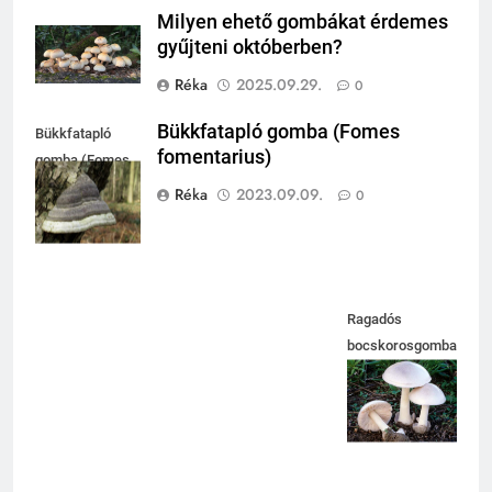
Milyen ehető gombákat érdemes
gyűjteni októberben?
Réka
2025.09.29.
0
Bükkfatapló gomba (Fomes
Bükkfatapló
fomentarius)
gomba (Fomes
fomentariu
Réka
2023.09.09.
0
Ragadós
bocskorosgomba
(Volvoluteus
gloiocephalus)