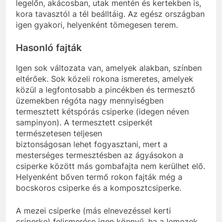
legel
ő
n,
akácosban, utak mentén és kertekben i
s,
kora tavasztól a tél beálltáig. Az egész
országban
igen
gyakori,
helyenként
tömegesen terem.
Hasonló fajták
Igen sok változata van,
amelyek alakban, színben
eltér
ő
ek. Sok
közeli rokona ismeretes, amelyek
közül a
legfontosabb a pincékben és termeszt
ő
üzemekben régóta nagy mennyiségben
termesztett
kétspórás csiperke (idegen néven
sampinyon). A termesztett csiperkét
természetesen teljesen
biztonságosan lehet fogyasztani, mert a
mesterséges termesztésben az ágyásokon a
csiperke
között más gombafajta nem kerülhet el
ő
.
Helyenként b
ő
ven term
ő
rokon fajták még a
bocskoros csiperke és a komposztcsiperke.
A mezei csiperke (más elnevezéssel kerti
csiperke) felismerése
igen könny
ű
, ha a lemezek