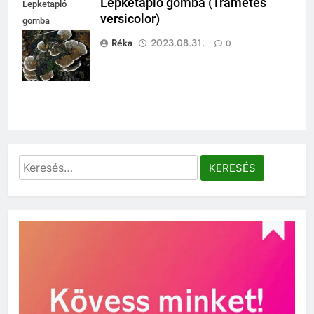
Lepketapló gomba (Trametes
Lepketapló
versicolor)
gomba
(Trametes
Réka
2023.08.31.
0
versicolor)
Keresés: