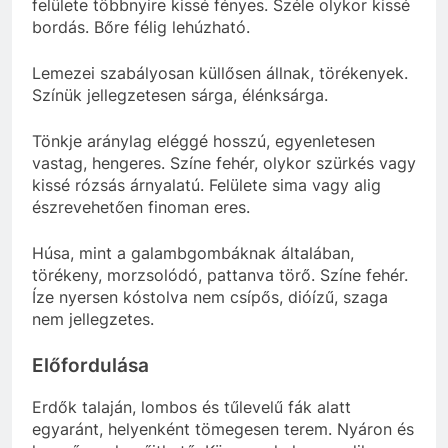
felülete többnyire kissé fényes. Széle olykor kissé
bordás. Bőre félig lehúzható.
Lemezei szabályosan küllősen állnak, törékenyek.
Színük jellegzetesen sárga, élénksárga.
Tönkje aránylag eléggé hosszú, egyenletesen
vastag, hengeres. Színe fehér, olykor szürkés vagy
kissé rózsás árnyalatú. Felülete sima vagy alig
észrevehetően finoman eres.
Húsa, mint a galambgombáknak általában,
törékeny, morzsolódó, pattanva törő. Színe fehér.
Íze nyersen kóstolva nem csípős, dióízű, szaga
nem jellegzetes.
Előfordulása
Erdők talaján, lombos és tűlevelű fák alatt
egyaránt, helyenként tömegesen terem. Nyáron és