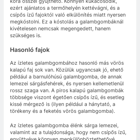
kora ősszel gyűjthető. Könnyen kukacosodik,
ezért ajánlatos a termőhelyén kettévágni, és a
csípős ízű fajoktól való elkülönítés miatt nyersen
megkóstolni. Ez a kóstolás a galambgombáknál
kivételesen nemcsak megengedett, hanem
szükséges is.
Hasonló fajok
Az ízletes galambgombához hasonló más vörös
kalapú faj sok van. Közülük ugyancsak jó, ehető
például a barnulóhúsú galambgomba, de annak
lemezei sárgásfehérek, és nyersen kellemetlenül
rossz szaga van. A piros kalapú galambgombák
többsége viszont égetően csípős ízű, és esetleg
kissé mérgező is (ilyen például a hánytató, a
törékeny és a feketés vörös galambgomba).
Az ízletes galambgomba élénk sárga lemezei,
valamint az a tulajdonsága, hogy nem csípős ízű,
együttvéve könnyen megkülönböztethetővé