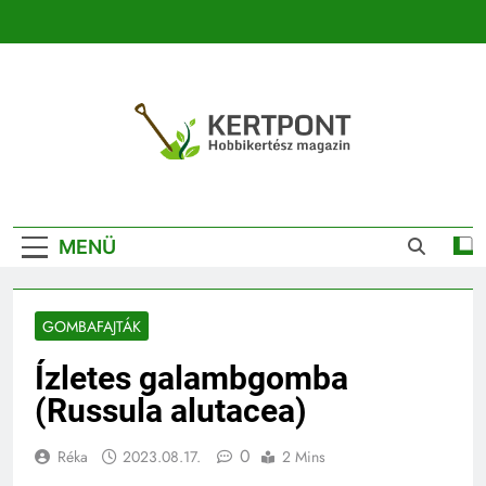
Ugrás
a
tartalomra
Kertpont
Kertpont Növénykereső És Növényhatározó
Kertészeti
MENÜ
Magazin |
Növénykereső És
GOMBAFAJTÁK
Növényhatározó
Ízletes galambgomba
(Russula alutacea)
0
Réka
2023.08.17.
2 Mins