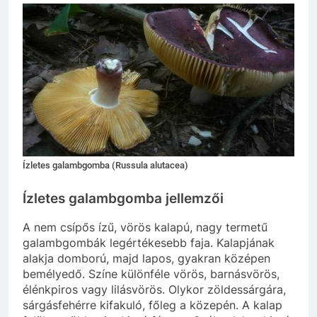
Ízletes galambgomba (Russula alutacea)
Ízletes galambgomba jellemzői
A nem csípős ízű, vörös kalapú, nagy termetű
galambgombák legértékesebb faja. Kalapjának
alakja domború, majd lapos, gyakran középen
bemélyedő. Színe különféle vörös, barnásvörös,
élénkpiros vagy lilásvörös. Olykor zöldessárgára,
sárgásfehérre kifakuló, főleg a közepén. A kalap