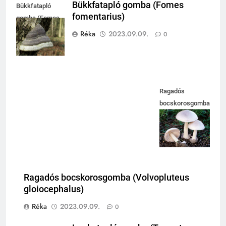
Bükkfatapló gomba (Fomes
Bükkfatapló
fomentarius)
gomba (Fomes
fomentariu
Réka
2023.09.09.
0
Ragadós
bocskorosgomba
(Volvoluteus
gloiocephalus)
Ragadós bocskorosgomba (Volvopluteus
gloiocephalus)
Réka
2023.09.09.
0