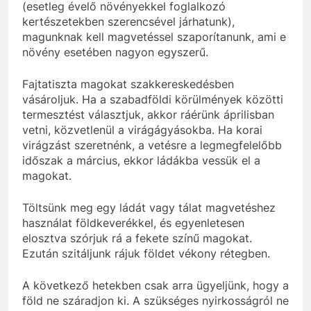
(esetleg évelő növényekkel foglalkozó
kertészetekben szerencsével járhatunk),
magunknak kell magvetéssel szaporítanunk, ami e
növény esetében nagyon egyszerű.
Fajtatiszta magokat szakkereskedésben
vásároljuk. Ha a szabadföldi körülmények közötti
termesztést választjuk, akkor ráérünk áprilisban
vetni, közvetlenül a virágágyásokba. Ha korai
virágzást szeretnénk, a vetésre a legmegfelelőbb
időszak a március, ekkor ládákba vessük el a
magokat.
Töltsünk meg egy ládát vagy tálat magvetéshez
használat földkeverékkel, és egyenletesen
elosztva szórjuk rá a fekete színű magokat.
Ezután szitáljunk rájuk földet vékony rétegben.
A következő hetekben csak arra ügyeljünk, hogy a
föld ne száradjon ki. A szükséges nyirkosságról ne