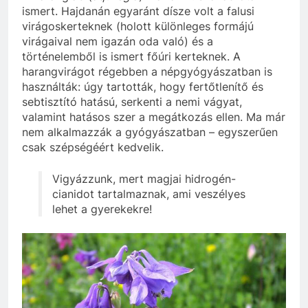
ismert. Hajdanán egyaránt dísze volt a falusi
virágoskerteknek (holott különleges formájú
virágaival nem igazán oda való) és a
történelemből is ismert főúri kerteknek. A
harangvirágot régebben a népgyógyászatban is
használták: úgy tartották, hogy fertőtlenítő és
sebtisztító hatású, serkenti a nemi vágyat,
valamint hatásos szer a megátkozás ellen. Ma már
nem alkalmazzák a gyógyászatban – egyszerűen
csak szépségéért kedvelik.
Vigyázzunk, mert magjai hidrogén-
cianidot tartalmaznak, ami veszélyes
lehet a gyerekekre!