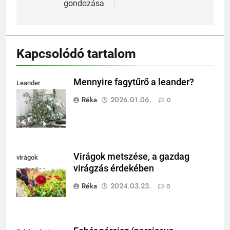
gondozása
Kapcsolódó tartalom
Mennyire fagytűrő a leander?
Leander
fagytűrése
Réka
2026.01.06.
0
Virágok metszése, a gazdag
virágok
virágzás érdekében
metszése
Réka
2024.03.23.
0