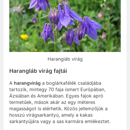
Harangláb virág
Harangláb virág fajtái
A
harangvirág
a boglárkafélék családjába
tartozik, mintegy 70 faja ismert Európában,
Ázsiában és Amerikában. Egyes fajok apró
termetűek, mások akár az egy méteres
magasságot is elérhetik. Közös jellemzőjük a
hosszú virágsarkantyú, amely a kakas
sarkantyújára vagy a sas karmára emlékeztet.