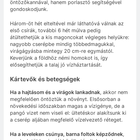
öntözőkannával, hanem porlasztó segítségével
gondoskodjunk.
Három-öt hét elteltével már láthatóvá válnak az
első csírák, további 6 hét múlva pedig
átültethetjük a kis magoncokat végleges helyükre:
nagyobb cserépbe mindig többedmagukkal,
virágágyásba mintegy 20 cm-re egymástól.
Keverjünk a földhöz némi homokot is, így
elősegíthetjük a talaj jó vízháztartását.
Kártevők és betegségek
Ha a hajtásom és a virágok lankadnak
, akkor nem
megfelelően öntöztük a növényt. Elsősorban a
növekedési időszakban magas a vízigénye, de a
pangó vizet nem viseli el: ültetéskor alakítsunk ki
a cserép aljában megfelelő vízelvezető réteget.
Ha a leveleken csúnya, barna foltok képződnek
,