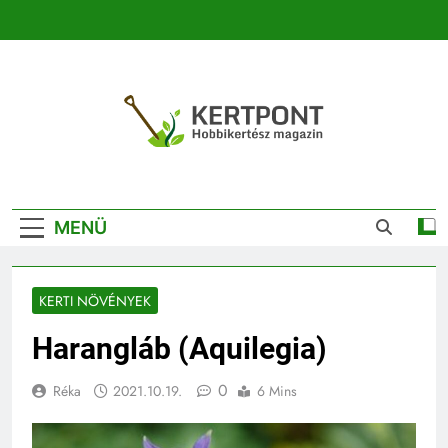
Ugrás
a
tartalomra
Kertpont
Kertpont Növénykereső És Növényhatározó
Kertészeti
MENÜ
Magazin |
Növénykereső És
KERTI NÖVÉNYEK
Növényhatározó
Harangláb (Aquilegia)
0
Réka
2021.10.19.
6 Mins