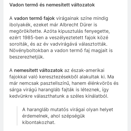
Vadon termő és nemesített változatok
A
vadon termő fajok
virágainak színe mindig
ibolyakék, ezeket már Albrecht Dürer is
megörökítette. Azóta kipusztulás fenyegette,
ezért 1985-ben a veszélyeztetett fajok közé
sorolták, és az év vadvirágává választották.
Növényboltokban a vadon termő faj magjait is
beszerezhetjük.
A
nemesített változatok
az észak-amerikai
fajokkal való keresztezésekből alakultak ki. Ma
már nemcsak pasztellszínű, hanem élénkvörös és
sárga virágú harangláb fajták is léteznek, így
kedvünkre választhatunk a széles kínálatból.
A harangláb mutatós virágai olyan helyet
érdemelnek, ahol szépségük
kibontakozhat.