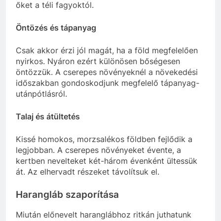
őket a téli fagyoktól.
Öntözés és tápanyag
Csak akkor érzi jól magát, ha a föld megfelelően
nyirkos. Nyáron ezért különösen bőségesen
öntözzük. A cserepes növényeknél a növekedési
időszakban gondoskodjunk megfelelő tápanyag-
utánpótlásról.
Talaj és átültetés
Kissé homokos, morzsalékos földben fejlődik a
legjobban. A cserepes növényeket évente, a
kertben nevelteket két-három évenként ültessük
át. Az elhervadt részeket távolítsuk el.
Harangláb szaporítása
Miután előnevelt haranglábhoz ritkán juthatunk