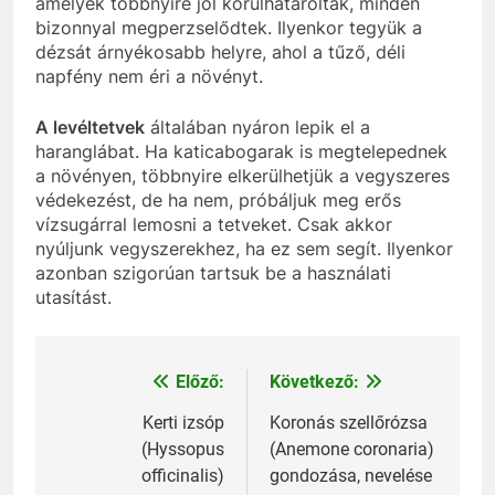
amelyek többnyire jól körülhatároltak, minden
bizonnyal megperzselődtek. Ilyenkor tegyük a
dézsát árnyékosabb helyre, ahol a tűző, déli
napfény nem éri a növényt.
A levéltetvek
általában nyáron lepik el a
haranglábat. Ha katicabogarak is megtelepednek
a növényen, többnyire elkerülhetjük a vegyszeres
védekezést, de ha nem, próbáljuk meg erős
vízsugárral lemosni a tetveket. Csak akkor
nyúljunk vegyszerekhez, ha ez sem segít. Ilyenkor
azonban szigorúan tartsuk be a használati
utasítást.
Előző:
Következő:
Bejegyzés
navigáció
Kerti izsóp
Koronás szellőrózsa
(Hyssopus
(Anemone coronaria)
officinalis)
gondozása, nevelése