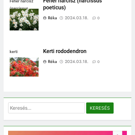
Fehér nárcisz (narcissus
Fehér nárcisz
poeticus)
(narcissus
poeticus)
Réka
2024.03.18.
0
Kerti rododendron
kerti
rododendron
Réka
2024.03.18.
0
Keresés: