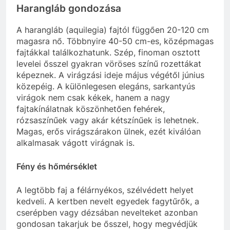
Harangláb gondozása
A harangláb (aquilegia) fajtól függően 20-120 cm
magasra nő. Többnyire 40-50 cm-es, középmagas
fajtákkal találkozhatunk. Szép, finoman osztott
levelei ősszel gyakran vöröses színű rozettákat
képeznek. A virágzási ideje május végétől június
közepéig. A különlegesen elegáns, sarkantyús
virágok nem csak kékek, hanem a nagy
fajtakínálatnak köszönhetően fehérek,
rózsaszínűek vagy akár kétszínűek is lehetnek.
Magas, erős virágszárakon ülnek, ezét kiválóan
alkalmasak vágott virágnak is.
Fény és hőmérséklet
A legtöbb faj a félárnyékos, szélvédett helyet
kedveli. A kertben nevelt egyedek fagytűrők, a
cserépben vagy dézsában nevelteket azonban
gondosan takarjuk be ősszel, hogy megvédjük