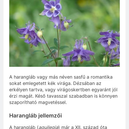
A harangláb vagy más néven sasfű a romantika
sokat emlegetett kék virága. Dézsában az
erkélyen tartva, vagy virágoskertben egyaránt jól
érzi magát. Késő tavasszal szabadban is könnyen
szaporítható magvetéssel.
Harangláb jellemzői
A harangláb (
aquilegia
) már a XII. század óta