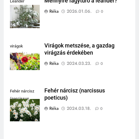
Mennyire fagytűrő a leander?
Leander
fagytűrése
Réka
2026.01.06.
0
Virágok metszése, a gazdag
virágok
virágzás érdekében
metszése
Réka
2024.03.23.
0
Fehér nárcisz (narcissus
Fehér nárcisz
poeticus)
(narcissus
poeticus)
Réka
2024.03.18.
0