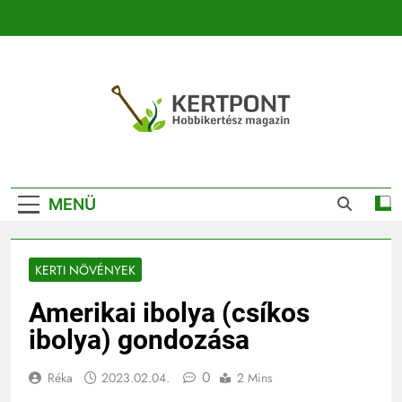
Ugrás
a
tartalomra
Kertpont
Kertpont Növénykereső És Növényhatározó
Kertészeti
MENÜ
Magazin |
Növénykereső És
KERTI NÖVÉNYEK
Növényhatározó
Amerikai ibolya (csíkos
ibolya) gondozása
0
Réka
2023.02.04.
2 Mins