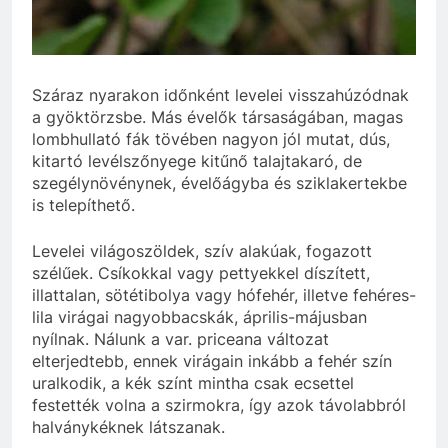
Száraz nyarakon időnként levelei visszahúzódnak
a gyöktörzsbe. Más évelők társaságában, magas
lombhullató fák tövében nagyon jól mutat, dús,
kitartó levélszőnyege kitűnő talajtakaró, de
szegélynövénynek, évelőágyba és sziklakertekbe
is telepíthető.
Levelei világoszöldek, szív alakúak, fogazott
szélűek. Csíkokkal vagy pettyekkel díszített,
illattalan, sötétibolya vagy hófehér, illetve fehéres-
lila virágai nagyobbacskák, április-májusban
nyílnak. Nálunk a var. priceana változat
elterjedtebb, ennek virágain inkább a fehér szín
uralkodik, a kék színt mintha csak ecsettel
festették volna a szirmokra, így azok távolabbról
halványkéknek látszanak.