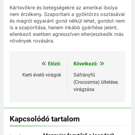
Kártevőkre és betegségekre az amerikai ibolya
nem érzékeny. Szaporítani a gyöktörzs osztásával
és magról egyaránt gond nélkül lehet, gondot nem
is a szaporítása, hanem inkább gyérítése jelent,
ellenkező esetben agresszíven elterjeszkedik más
növények rovására.
Előző:
Következő:
Bejegyzés
navigáció
Kerti évelő virágok
Sáfrányfű
(Crocosmia) ültetése,
virágzása
Kapcsolódó tartalom