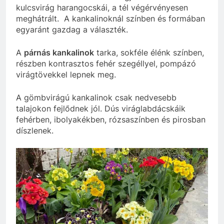
kulcsvirág harangocskái, a tél végérvényesen
meghátrált. A kankalinoknál színben és formában
egyaránt gazdag a választék.
A
párnás kankalinok
tarka, sokféle élénk színben,
részben kontrasztos fehér szegéllyel, pompázó
virágtövekkel lepnek meg.
A gömbvirágú kankalinok csak nedvesebb
talajokon fejlődnek jól. Dús viráglabdácskáik
fehérben, ibolyakékben, rózsaszínben és pirosban
díszlenek.