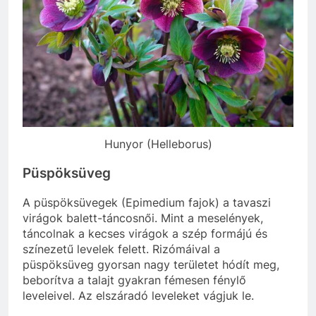
Hunyor (Helleborus)
Püspöksüveg
A püspöksüvegek (Epimedium fajok) a tavaszi
virágok balett-táncosnői. Mint a meselények,
táncolnak a kecses virágok a szép formájú és
színezetű levelek felett. Rizómáival a
püspöksüveg gyorsan nagy területet hódít meg,
beborítva a talajt gyakran fémesen fénylő
leveleivel. Az elszáradó leveleket vágjuk le.