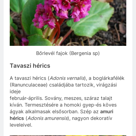
Bőrlevél fajok (Bergenia sp)
Tavaszi hérics
A tavaszi hérics (
Adonis vernalis
), a boglárkafélék
(Ranunculaceae) családjába tartozik, virágzási
ideje
február-április. Sovány, meszes, száraz talajt
kíván. Termesztésére a homoki gyep-és köves
ágyak alkalmasak elsősorban. Szép az
amuri
hérics
(
Adonis amurensis
), nagyon dekoratív
leveleivel.