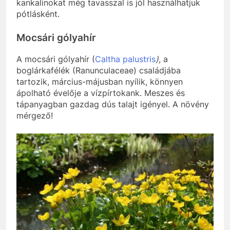
kankalinokat még tavasszal is jól használhatjuk
pótlásként.
Mocsári gólyahír
A mocsári gólyahír (
Caltha palustris
)
, a
boglárkafélék (Ranunculaceae) családjába
tartozik, március-májusban nyílik, könnyen
ápolható évelője a vízpírtokank. Meszes és
tápanyagban gazdag dús talajt igényel. A növény
mérgező!