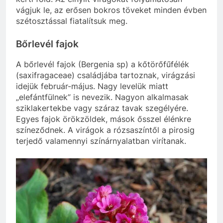
vágjuk le, az erősen bokros töveket minden évben
szétosztással fiatalítsuk meg.
Bőrlevél fajok
A bőrlevél fajok (Bergenia sp) a kőtörőfűfélék
(saxifragaceae) családjába tartoznak, virágzási
idejük február-május. Nagy levelük miatt
„elefántfülnek” is nevezik. Nagyon alkalmasak
sziklakertekbe vagy száraz tavak szegélyére.
Egyes fajok örökzöldek, mások ősszel élénkre
színeződnek. A virágok a rózsaszíntől a pirosig
terjedő valamennyi színárnyalatban virítanak.