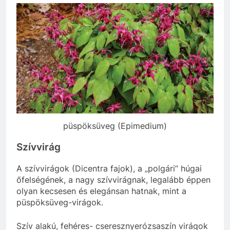
püspöksüveg (Epimedium)
Szívvirág
A szívvirágok (Dicentra fajok), a „polgári” húgai
őfelségének, a nagy szívvirágnak, legalább éppen
olyan kecsesen és elegánsan hatnak, mint a
püspöksüveg-virágok.
Szív alakú, fehéres- cseresznyerózsaszín virágok