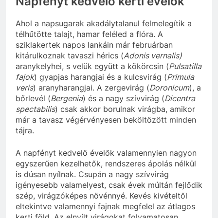
Napfényt kedvelő kerti évelők
Ahol a napsugarak akadálytalanul felmelegítik a
télhűtötte talajt, hamar feléled a flóra. A
sziklakertek napos lankáin már februárban
kitárulkoznak tavaszi hérics (
Adonis vernalis)
aranykelyhei, s velük együtt a kökörcsin (
Pulsatilla
fajok
) gyapjas harangjai és a kulcsvirág (
Primula
veris
) aranyharangjai. A zergevirág (
Doronicum
), a
bőrlevél (
Bergenia
) és a nagy szívvirág (
Dicentra
spectabilis
) csak akkor borulnak virágba, amikor
már a tavasz végérvényesen beköltözött minden
tájra.
A napfényt kedvelő évelők valamennyien nagyon
egyszerűen kezelhetők, rendszeres ápolás nélkül
is dúsan nyílnak. Csupán a nagy szívvirág
igényesebb valamelyest, csak évek múltán fejlődik
szép, virágzóképes növénnyé. Kevés kivételtől
eltekintve valamennyi fajnak megfelel az átlagos
kerti föld. Az elnyílt virágokat folyamatosan