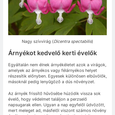
Nagy szívvirág (
Dicentra spectabilis
)
Árnyékot kedvelő kerti évelők
Egyáltalán nem élnek árnyékéletet azok a virágok,
amelyek az árnyékos vagy félárnyékos helyet
részesítik előnyben. Egyesek különösen elbűvölők,
másoknál pedig lenyűgöző a dús növényzet.
Az árnyék frissítő hűvösébe húzódik vissza sok
évelő, hogy védelmet találjon a perzselő
napsugarak ellen. Ugyan a nap egyfelől üdvözött,
mert meleget ad, másfelől viszont számos növény