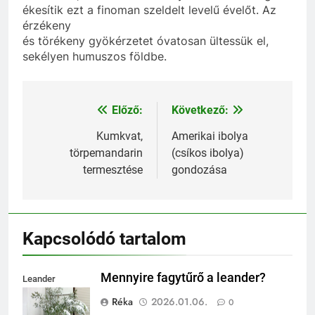
ékesítik ezt a finoman szeldelt levelű évelőt. Az
érzékeny
és törékeny gyökérzetet óvatosan ültessük el,
sekélyen humuszos földbe.
Előző:
Következő:
Bejegyzés
navigáció
Kumkvat,
Amerikai ibolya
törpemandarin
(csíkos ibolya)
termesztése
gondozása
Kapcsolódó tartalom
Mennyire fagytűrő a leander?
Leander
fagytűrése
Réka
2026.01.06.
0