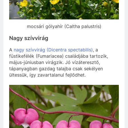
mocsári gólyahír (Caltha palustris)
Nagy szívvirág
A
nagy szívvirág (Dicentra spectabilis)
, a
füstikefélék (Fumariacea) családjába tartozik,
május-júniusban virágzik. Jó vízáteresztő,
tápanyagban gazdag talajba csak sekélyen
ültessük, így zavartalanul fejlődhet.