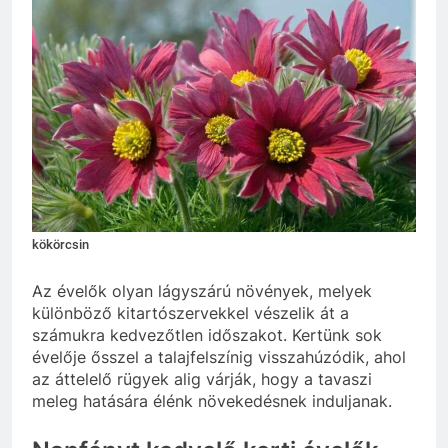
kökörcsin
Az évelők olyan lágyszárú növények, melyek
különböző kitartószervekkel vészelik át a
számukra kedvezőtlen időszakot. Kertünk sok
évelője ősszel a talajfelszínig visszahúzódik, ahol
az áttelelő rügyek alig várják, hogy a tavaszi
meleg hatására élénk növekedésnek induljanak.