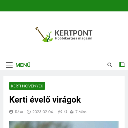
Ugrás
a
tartalomra
Kertpont
Kertpont Növénykereső És Növényhatározó
Kertészeti
MENÜ
Magazin |
Növénykereső És
KERTI NÖVÉNYEK
Növényhatározó
Kerti évelő virágok
0
Réka
2023.02.04.
7 Mins