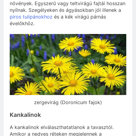
növények. Egyszerű vagy teltvirágú fajtái hosszan
nyílnak. Szegélyeken és ágyásokban jól illenek a
piros tulipánokhoz
és a kék virágú párnás
évelőkhöz.
zergevirág (Doronicum fajok)
Kankalinok
A kankalinok elválaszthatatlanok a tavasztól.
Amikor a nedves réteken megjelennek a