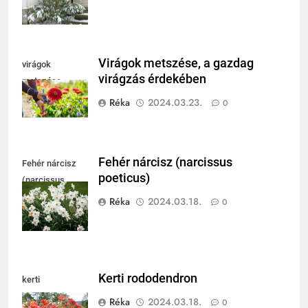
Virágok metszése, a gazdag
virágok
virágzás érdekében
metszése
Réka
2024.03.23.
0
Fehér nárcisz (narcissus
Fehér nárcisz
poeticus)
(narcissus
poeticus)
Réka
2024.03.18.
0
Kerti rododendron
kerti
rododendron
Réka
2024.03.18.
0