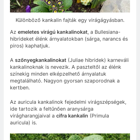
Különböző kankalin fajták egy virágágyásban.
Az
emeletes virágú kankalinokat
, a Bullesiana-
hibrideket élénk árnyalatokban (sárga, narancs és
piros) kaphatjuk.
A
szőnyegkankalinokat
(Juliae hibridek) karneváli
kankalinoknak is nevezik. A paszteltől az élénk
színekig minden elképzelhető árnyalatuk
megtalálható. Nagyon gyorsan szaporodnak a
kertben.
Az auricula kankalinok fejedelmi virágszépségek,
ide tartozik a feltűnően aranysárga
virágharangjaival a
cifra kankalin
(Primula
auricula) is.