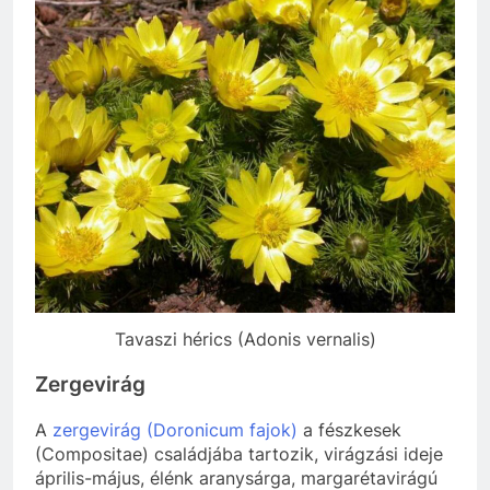
Tavaszi hérics (Adonis vernalis)
Zergevirág
A
zergevirág (Doronicum fajok)
a fészkesek
(Compositae) családjába tartozik, virágzási ideje
április-május, élénk aranysárga, margarétavirágú