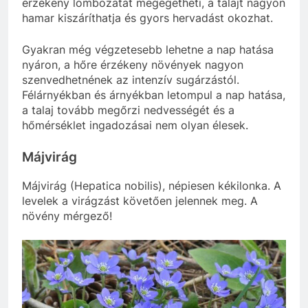
érzékeny lombozatát megégetheti, a talajt nagyon
hamar kiszáríthatja és gyors hervadást okozhat.
Gyakran még végzetesebb lehetne a nap hatása
nyáron, a hőre érzékeny növények nagyon
szenvedhetnének az intenzív sugárzástól.
Félárnyékban és árnyékban letompul a nap hatása,
a talaj tovább megőrzi nedvességét és a
hőmérséklet ingadozásai nem olyan élesek.
Májvirág
Májvirág (Hepatica nobilis), népiesen kékilonka. A
levelek a virágzást követően jelennek meg. A
növény mérgező!