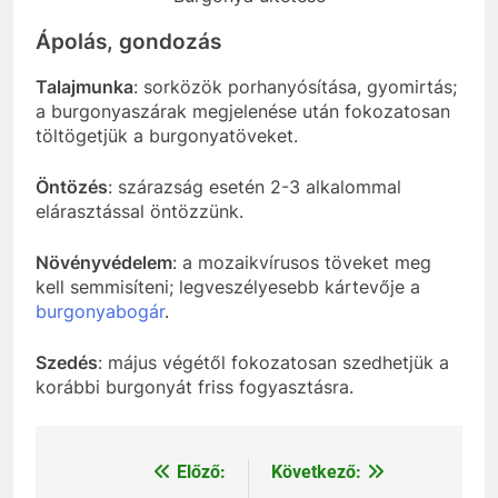
Ápolás, gondozás
Talajmunka
: sorközök porhanyósítása, gyomirtás;
a burgonyaszárak megjelenése után fokozatosan
töltögetjük a burgonyatöveket.
Öntözés
: szárazság esetén 2-3 alkalommal
elárasztással öntözzünk.
Növényvédelem
: a mozaikvírusos töveket meg
kell semmisíteni; legveszélyesebb kártevője a
burgonyabogár
.
Szedés
: május végétől fokozatosan szedhetjük a
korábbi burgonyát friss fogyasztásra.
Előző:
Következő:
Bejegyzés