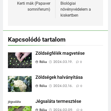
navigáció
Kerti mák (Papaver
Biológiai
somniferum)
növényvédelem a
kiskertben
Kapcsolódó tartalom
Zöldségfélék magvetése
Réka
2024.03.19.
0
Zöldségek halványítása
Réka
2024.02.16.
0
Jégsaláta termesztése
jégsaláta
termesztése
Réka
2024.02.09.
0