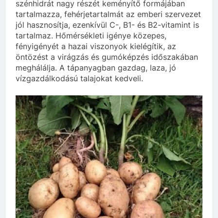
szénhidrát nagy részét keményítő formájában
tartalmazza, fehérjetartalmát az emberi szervezet
jól hasznosítja, ezenkívül C-, B1- és B2-vitamint is
tartalmaz. Hőmérsékleti igénye közepes,
fényigényét a hazai viszonyok kielégítik, az
öntözést a virágzás és gumóképzés időszakában
meghálálja. A tápanyagban gazdag, laza, jó
vízgazdálkodású talajokat kedveli.