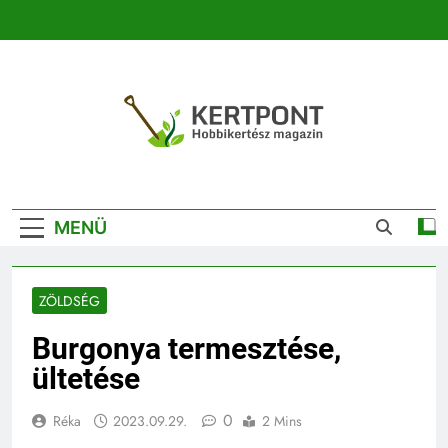
Ugrás
a
tartalomra
Kertpont
Kertpont Növénykereső És Növényhatározó
Kertészeti
MENÜ
Magazin |
Növénykereső És
ZÖLDSÉG
Növényhatározó
Burgonya termesztése,
ültetése
0
Réka
2023.09.29.
2 Mins