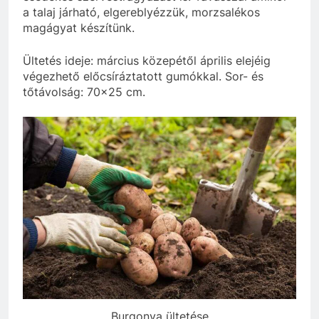
a talaj járható, elgereblyézzük, morzsalékos
magágyat készítünk.
Ültetés ideje: március közepétől április elejéig
végezhető előcsíráztatott gumókkal. Sor- és
tőtávolság: 70×25 cm.
Burgonya ültetése