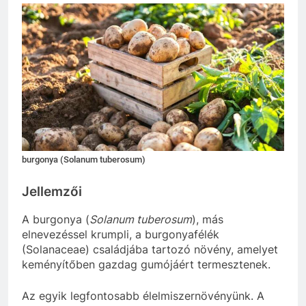
burgonya (Solanum tuberosum)
Jellemzői
A burgonya (
Solanum tuberosum
), más
elnevezéssel krumpli, a burgonyafélék
(Solanaceae) családjába tartozó növény, amelyet
keményítőben gazdag gumójáért termesztenek.
Az egyik legfontosabb élelmiszernövényünk. A