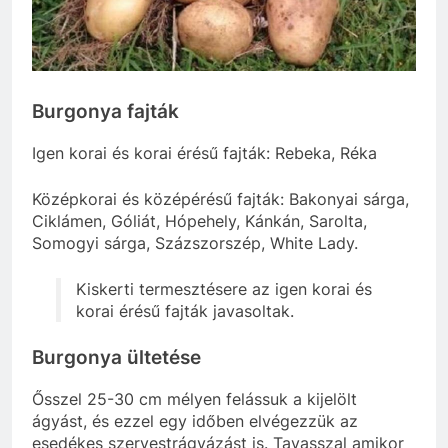
Burgonya fajták
Igen korai és korai érésű fajták: Rebeka, Réka
Középkorai és középérésű fajták: Bakonyai sárga,
Ciklámen, Góliát, Hópehely, Kánkán, Sarolta,
Somogyi sárga, Százszorszép, White Lady.
Kiskerti termesztésere az igen korai és
korai érésű fajták javasoltak.
Burgonya ültetése
Ősszel 25-30 cm mélyen felássuk a kijelölt
ágyást, és ezzel egy időben elvégezzük az
esedékes szervestrágyázást is. Tavasszal amikor