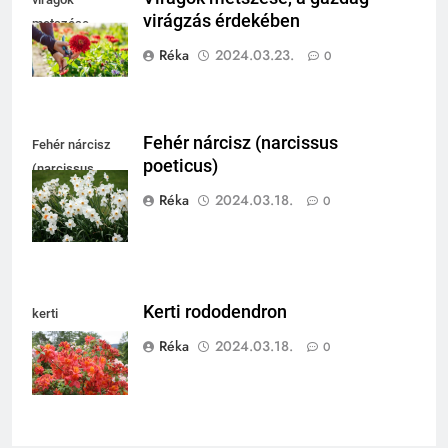
virágzás érdekében
metszése
Réka
2024.03.23.
0
Fehér nárcisz (narcissus
Fehér nárcisz
poeticus)
(narcissus
poeticus)
Réka
2024.03.18.
0
Kerti rododendron
kerti
rododendron
Réka
2024.03.18.
0