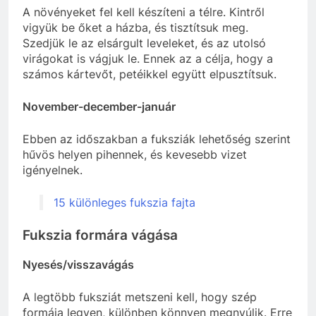
A növényeket fel kell készíteni a télre. Kintről
vigyük be őket a házba, és tisztítsuk meg.
Szedjük le az elsárgult leveleket, és az utolsó
virágokat is vágjuk le. Ennek az a célja, hogy a
számos kártevőt, petéikkel együtt elpusztítsuk.
November-december-január
Ebben az időszakban a fuksziák lehetőség szerint
hűvös helyen pihennek, és kevesebb vizet
igényelnek.
15 különleges fukszia fajta
Fukszia formára vágása
Nyesés/visszavágás
A legtöbb fuksziát metszeni kell, hogy szép
formája legyen, különben könnyen megnyúlik. Erre