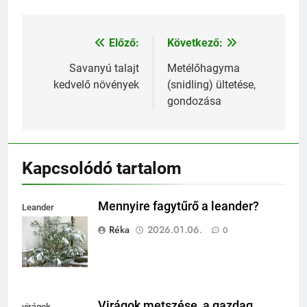
Előző:
Következő:
Bejegyzés
navigáció
Savanyú talajt
Metélőhagyma
kedvelő növények
(snidling) ültetése,
gondozása
Kapcsolódó tartalom
Mennyire fagytűrő a leander?
Leander
fagytűrése
Réka
2026.01.06.
0
Virágok metszése, a gazdag
virágok