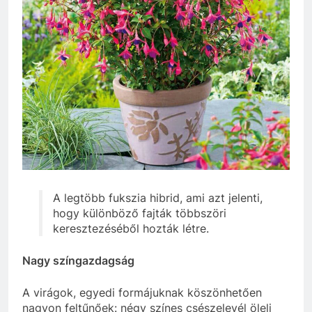
A legtöbb fukszia hibrid, ami azt jelenti,
hogy különböző fajták többszöri
keresztezéséből hozták létre.
Nagy színgazdagság
A virágok, egyedi formájuknak köszönhetően
nagyon feltűnőek: négy színes csészelevél öleli