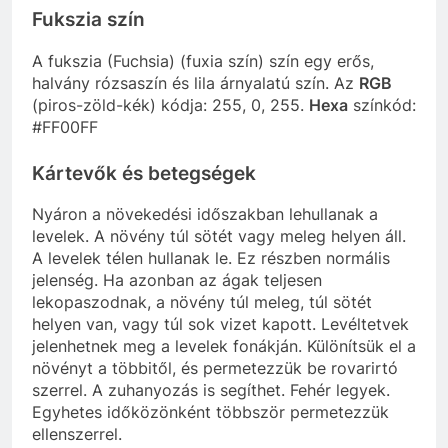
Fukszia szín
A fukszia (Fuchsia) (fuxia szín) szín egy erős,
halvány rózsaszín és lila árnyalatú szín. Az
RGB
(piros-zöld-kék) kódja: 255, 0, 255.
Hexa
színkód:
#FF00FF
Kártevők és betegségek
Nyáron a növekedési időszakban lehullanak a
levelek. A növény túl sötét vagy meleg helyen áll.
A levelek télen hullanak le. Ez részben normális
jelenség. Ha azonban az ágak teljesen
lekopaszodnak, a növény túl meleg, túl sötét
helyen van, vagy túl sok vizet kapott. Levéltetvek
jelenhetnek meg a levelek fonákján. Különítsük el a
növényt a többitől, és permetezzük be rovarirtó
szerrel. A zuhanyozás is segíthet. Fehér legyek.
Egyhetes időközönként többször permetezzük
ellenszerrel.