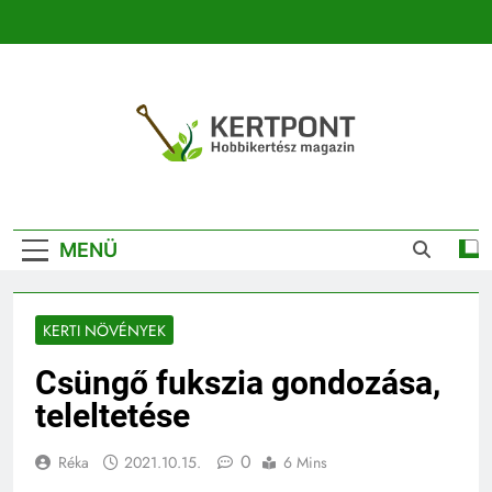
Ugrás
a
tartalomra
Kertpont
Kertpont Növénykereső És Növényhatározó
Kertészeti
MENÜ
Magazin |
Növénykereső És
KERTI NÖVÉNYEK
Növényhatározó
Csüngő fukszia gondozása,
teleltetése
0
Réka
2021.10.15.
6 Mins