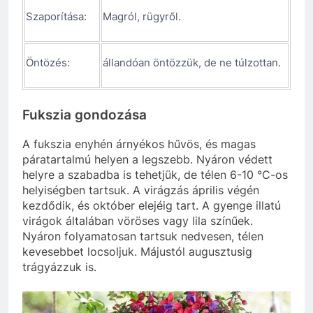
Szaporítása:
Magról, rügyről.
Öntözés:
állandóan öntözzük, de ne túlzottan.
Fukszia gondozása
A fukszia enyhén árnyékos hűvös, és magas
páratartalmú helyen a legszebb. Nyáron védett
helyre a szabadba is tehetjük, de télen 6-10 °C-os
helyiségben tartsuk. A virágzás április végén
kezdődik, és október elejéig tart. A gyenge illatú
virágok általában vöröses vagy lila színűek.
Nyáron folyamatosan tartsuk nedvesen, télen
kevesebbet locsoljuk. Májustól augusztusig
trágyázzuk is.