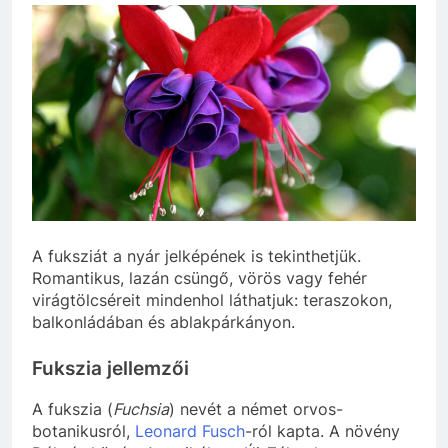
A fuksziát a nyár jelképének is tekinthetjük.
Romantikus, lazán csüngő, vörös vagy fehér
virágtölcséreit mindenhol láthatjuk: teraszokon,
balkonládában és ablakpárkányon.
Fukszia jellemzői
A fukszia (
Fuchsia
) nevét a német orvos-
botanikusról,
Leonard Fusch
-ról kapta. A növény