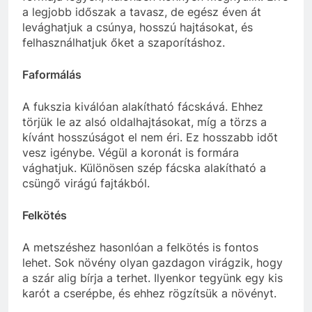
a legjobb időszak a tavasz, de egész éven át
levághatjuk a csúnya, hosszú hajtásokat, és
felhasználhatjuk őket a szaporításhoz.
Faformálás
A fukszia kiválóan alakítható fácskává. Ehhez
törjük le az alsó oldalhajtásokat, míg a törzs a
kívánt hosszúságot el nem éri. Ez hosszabb időt
vesz igénybe. Végül a koronát is formára
vághatjuk. Különösen szép fácska alakítható a
csüngő virágú fajtákból.
Felkötés
A metszéshez hasonlóan a felkötés is fontos
lehet. Sok növény olyan gazdagon virágzik, hogy
a szár alig bírja a terhet. Ilyenkor tegyünk egy kis
karót a cserépbe, és ehhez rögzítsük a növényt.