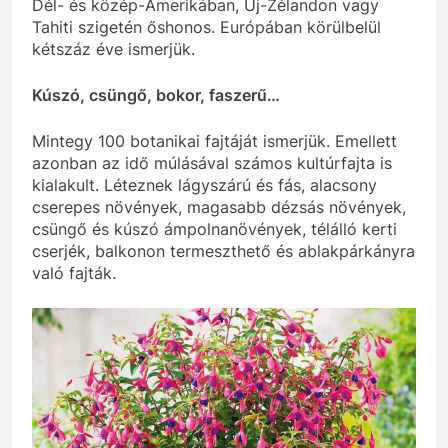
Dél- és közép-Amerikában, Új-Zélandon vagy
Tahiti szigetén őshonos. Európában körülbelül
kétszáz éve ismerjük.
Kúszó, csüngő, bokor, faszerű…
Mintegy 100 botanikai fajtáját ismerjük. Emellett
azonban az idő múlásával számos kultúrfajta is
kialakult. Léteznek lágyszárú és fás, alacsony
cserepes növények, magasabb dézsás növények,
csüngő és kúszó ámpolnanövények, télálló kerti
cserjék, balkonon termeszthető és ablakpárkányra
való fajták.