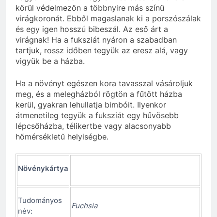
körül védelmezőn a többnyire más színű
virágkoronát. Ebből magaslanak ki a porszószálak
és egy igen hosszú bibeszál. Az eső árt a
virágnak! Ha a fuksziát nyáron a szabadban
tartjuk, rossz időben tegyük az eresz alá, vagy
vigyük be a házba.
Ha a növényt egészen kora tavasszal vásároljuk
meg, és a melegházból rögtön a fűtött házba
kerül, gyakran lehullatja bimbóit. Ilyenkor
átmenetileg tegyük a fuksziát egy hűvösebb
lépcsőházba, télikertbe vagy alacsonyabb
hőmérsékletű helyiségbe.
Növénykártya
Tudományos
Fuchsia
név: