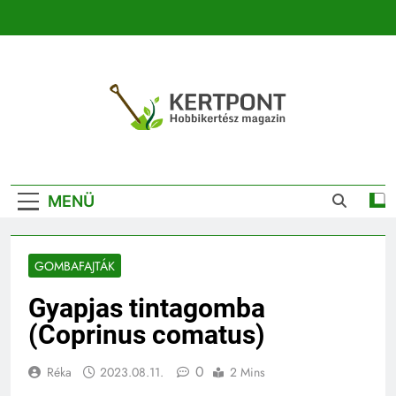
Ugrás
a
tartalomra
Kertpont
Kertpont Növénykereső És Növényhatározó
Kertészeti
MENÜ
Magazin |
Növénykereső És
GOMBAFAJTÁK
Növényhatározó
Gyapjas tintagomba
(Coprinus comatus)
0
Réka
2023.08.11.
2 Mins