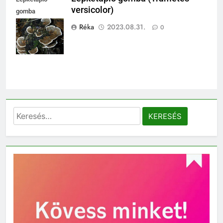
versicolor)
gomba
(Trametes
Réka
2023.08.31.
0
versicolor)
Keresés: