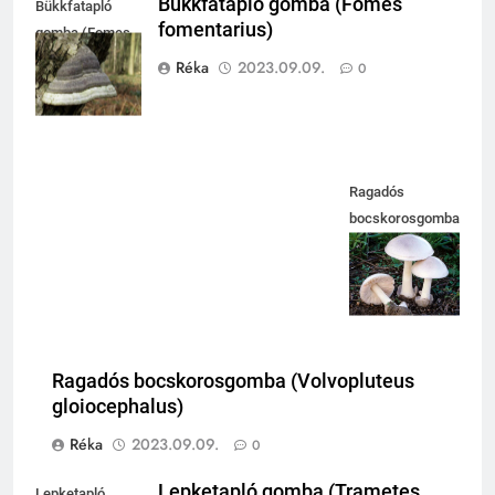
Bükkfatapló gomba (Fomes
Bükkfatapló
fomentarius)
gomba (Fomes
fomentariu
Réka
2023.09.09.
0
Ragadós
bocskorosgomba
(Volvoluteus
gloiocephalus)
Ragadós bocskorosgomba (Volvopluteus
gloiocephalus)
Réka
2023.09.09.
0
Lepketapló gomba (Trametes
Lepketapló