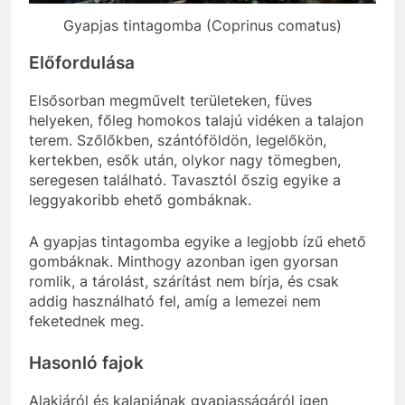
Gyapjas tintagomba (Coprinus comatus)
Előfordulása
Elsősorban megművelt területeken, füves
helyeken, főleg homokos talajú vidéken a talajon
terem. Szőlőkben, szántóföldön, legelőkön,
kertekben, esők után, olykor nagy tömegben,
seregesen található. Tavasztól őszig egyike a
leggyakoribb ehető gombáknak.
A gyapjas tintagomba egyike a legjobb ízű ehető
gombáknak. Minthogy azonban igen gyorsan
romlik, a tárolást, szárítást nem bírja, és csak
addig használható fel, amíg a lemezei nem
feketednek meg.
Hasonló fajok
Alakjáról és kalapjának gyapjasságáról igen