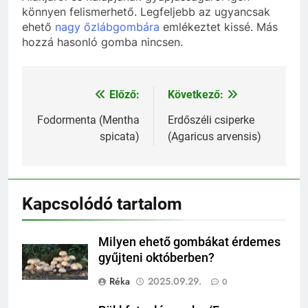
könnyen felismerhető. Legfeljebb az ugyancsak
ehető
nagy őzlábgombára
emlékeztet kissé. Más
hozzá hasonló gomba nincsen.
Előző:
Következő:
Bejegyzés
navigáció
Fodormenta (Mentha
Erdőszéli csiperke
spicata)
(Agaricus arvensis)
Kapcsolódó tartalom
Milyen ehető gombákat érdemes
gyűjteni októberben?
Réka
2025.09.29.
0