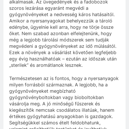
alkalmasak. Az üvegedények és a fadobozok
szoros lezárása egyaránt megvédi a
gyógynövényeket a nedvesség káros hatásaitól.
Amikor a nyersanyagokat behelyezzük a tároló
edénybe, ügyelnie kell arra, hogy ne törje össze
őket. Nem szabad azonban elfelejtenünk, hogy
még a legjobb tárolási módszerek sem tudják
megvédeni a gyógynövényeket az idő múlásától.
Ezek a növények a vásárlást követően legfeljebb
egy évig használhatóak – ezután az időszak után
„sterilek” és aromátlanok lesznek.
Természetesen az is fontos, hogy a nyersanyagok
milyen forrásból származnak. A legjobb, ha a
gyógynövényeket megbízható
gyógynövényboltokban vagy bioboltokban
vásárolja meg. A jó minőségű fűszerek és
kiegészítők nemcsak csodálatos illatúak, hanem
értékes gyógyhatású anyagokban is gazdagok.
Segítségükkel számos ételt feldobhatunk,