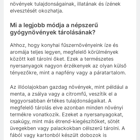
növények tulajdonságainak, illatának és ízének
elvesztését okozhatja.
Mi a legjobb módja a népszerű
gyógynövények tárolásának?
Ahhoz, hogy konyhai fűszernövényeink íze és
aromája teljes legyen, megfelelő körülmények
között kell tárolni őket. Ezek a természetes
nyersanyagok nagyon érzékenyek az olyan külső
tényezőkre, mint a napfény vagy a páratartalom.
Az illóolajokban gazdag növények, mint például a
menta, a zsálya vagy a citromfű, veszítik el a
leggyorsabban értékes tulajdonságaikat. A
megfelelő tárolás elve azonban minden növényi
termékre vonatkozik. Ezeket a nyersanyagokat,
csakúgy, mint más étrend-kiegészítőket, sötét
üvegekben vagy palackokban célszerű tárolni. A
fából vagy kartonból készült dobozok is