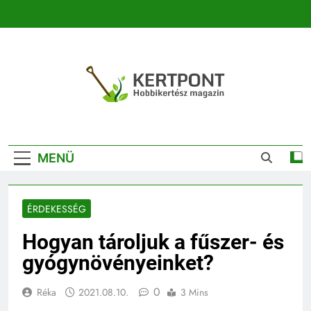
Ugrás
a
tartalomra
Kertpont
Kertpont Növénykereső És Növényhatározó
Kertészeti
MENÜ
Magazin |
Növénykereső És
ÉRDEKESSÉG
Növényhatározó
Hogyan tároljuk a fűszer- és
gyógynövényeinket?
0
Réka
2021.08.10.
3 Mins