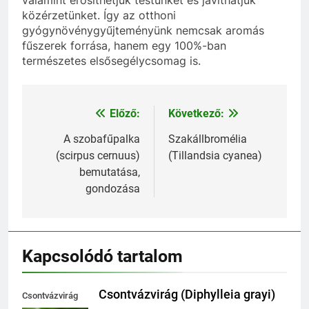
valamint erősíthetjük testünket és javíthatjuk
közérzetünket. Így az otthoni
gyógynövénygyűjteményünk nemcsak aromás
fűszerek forrása, hanem egy 100%-ban
természetes elsősegélycsomag is.
Előző:
Következő:
Bejegyzés
navigáció
A szobafűpalka
Szakállbromélia
(scirpus cernuus)
(Tillandsia cyanea)
bemutatása,
gondozása
Kapcsolódó tartalom
Csontvázvirág (Diphylleia grayi)
Csontvázvirág