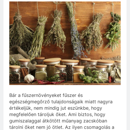
Bár a fűszernövényeket fűszer és
egészségmegőrző tulajdonságaik miatt nagyra
értékeljük, nem mindig jut eszünkbe, hogy
megfelelően tároljuk őket. Ami biztos, hogy
gumiszalaggal átkötött műanyag zacskóban
tárolni őket nem jó ötlet. Az ilyen csomagolás a