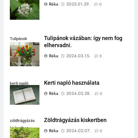
(Diphylleia grayi)
Réka
2025.01.29.
0
Tulipánok vázában: így nem fog
Tulipánok
elhervadni.
vázában
Réka
2024.03.15.
0
Kerti napló használata
kerti napló
Réka
2024.02.28.
0
Zöldtrágyázás kiskertben
zöldtrágyázás
kiskertben
Réka
2024.02.07.
0