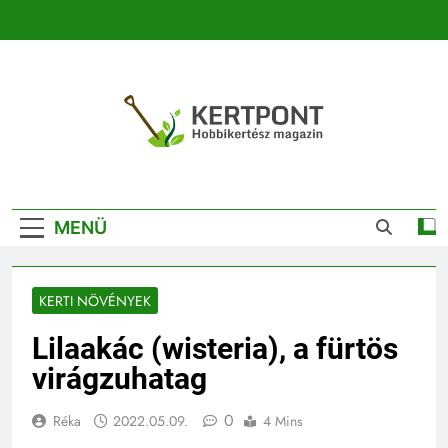
Ugrás
a
tartalomra
Kertpont
Kertpont Növénykereső És Növényhatározó
Kertészeti
MENÜ
Magazin |
Növénykereső És
KERTI NÖVÉNYEK
Növényhatározó
Lilaakác (wisteria), a fürtös
virágzuhatag
0
Réka
2022.05.09.
4 Mins