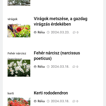
Virágok metszése, a gazdag
virágok
virágzás érdekében
metszése
Réka
2024.03.23.
0
Fehér nárcisz (narcissus
Fehér nárcisz
poeticus)
(narcissus
poeticus)
Réka
2024.03.18.
0
Kerti rododendron
kerti
rododendron
Réka
2024.03.18.
0