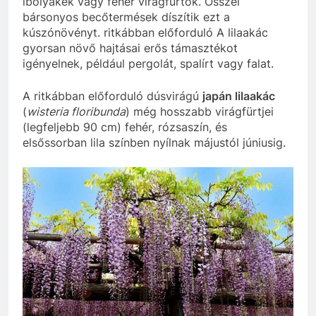
ibolyakék vagy fehér virágfürtök. Ősszel
bársonyos becőtermések díszítik ezt a
kúszónövényt. ritkábban előforduló A lilaakác
gyorsan növő hajtásai erős támasztékot
igényelnek, például pergolát, spalírt vagy falat.
A ritkábban előforduló dúsvirágú
japán lilaakác
(
wisteria floribunda
) még hosszabb virágfürtjei
(legfeljebb 90 cm) fehér, rózsaszín, és
elsőssorban lila színben nyílnak májustól júniusig.