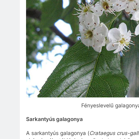
Fényeslevelű galagonya 
Sarkantyús galagonya
A sarkantyús galagonya (
Crataegus crus-gall