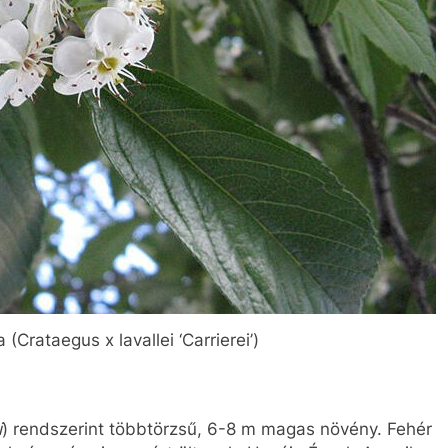
(Crataegus x lavallei ‘Carrierei’)
i
) rendszerint többtörzsű, 6-8 m magas növény. Fehér