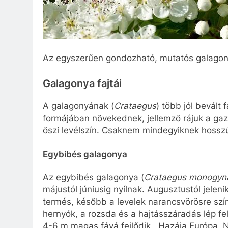
Az egyszerűen gondozható, mutatós galagonya
Galagonya fajtái
A galagonyának (
Crataegus
) több jól bevált 
formájában növekednek, jellemző rájuk a ga
őszi levélszín. Csaknem mindegyiknek hosszú
Egybibés galagonya
Az egybibés galagonya (
Crataegus monogyn
májustól júniusig nyílnak. Augusztustól jelen
termés, később a levelek narancsvörösre sz
hernyók, a rozsda és a hajtásszáradás lép fel.
4-6 m magas fává fejlődik. Hazája Európa, 