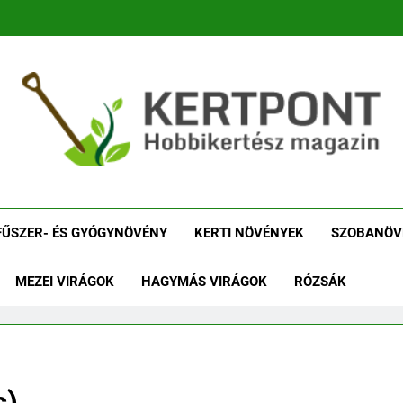
tpont Kertészeti Maga
Növénykereső És Növényhatározó
Növényha
FŰSZER- ÉS GYÓGYNÖVÉNY
KERTI NÖVÉNYEK
SZOBANÖV
MEZEI VIRÁGOK
HAGYMÁS VIRÁGOK
RÓZSÁK
s)