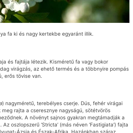
 fa ki és nagy kertekbe egyaránt illik.
faja és fajtája létezik. Kisméretű fa vagy bokor
zdag virágzás, az ehető termés és a többnyire pompás
, erős tövise van.
a
) nagyméretű, terebélyes cserje. Dús, fehér virágai
ik meg rajta a cseresznye nagyságú, sötétvörös
íneződnek. A növényt sajnos gyakran megtámadják a
 Az oszlopszerű ‘Stricta’ (más néven ‘Fastigiata’) fajta
Nyugat-Ázsia és Észak-Afrika. Hazánkban száraz