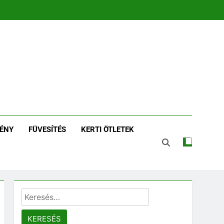
zin | Növénykereső És
tározó
ÉNY
FÜVESÍTÉS
KERTI ÖTLETEK
Keresés: