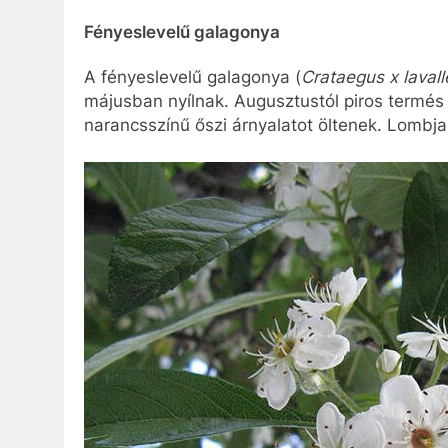
Fényeslevelű galagonya
A fényeslevelű galagonya (
Crataegus x lavall
májusban nyílnak. Augusztustól piros termés f
narancsszínű őszi árnyalatot öltenek. Lomb