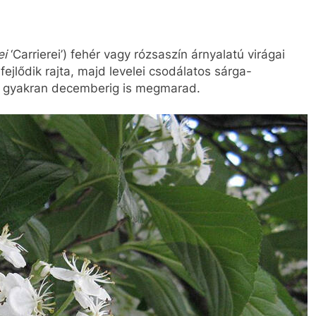
ei
‘Carrierei’) fehér vagy rózsaszín árnyalatú virágai
ejlődik rajta, majd levelei csodálatos sárga-
ja gyakran decemberig is megmarad.