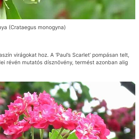
nya (Crataegus monogyna)
aszín virágokat hoz. A ‘Paul’s Scarlet’ pompásan telt,
elei révén mutatós dísznövény, termést azonban alig