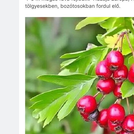
tölgyesekben, bozótosokban fordul elő.