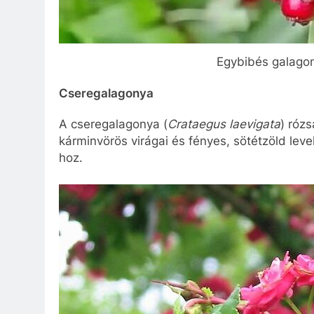
Egybibés galago
Cseregalagonya
A cseregalagonya (
Crataegus laevigata
) rózs
kárminvörös virágai és fényes, sötétzöld lev
hoz.