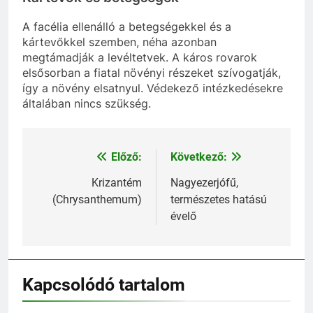
A facélia ellenálló a betegségekkel és a
kártevőkkel szemben, néha azonban
megtámadják a levéltetvek. A káros rovarok
elsősorban a fiatal növényi részeket szívogatják,
így a növény elsatnyul. Védekező intézkedésekre
általában nincs szükség.
Előző:
Következő:
Bejegyzés
navigáció
Krizantém
Nagyezerjófű,
(Chrysanthemum)
természetes hatású
évelő
Kapcsolódó tartalom