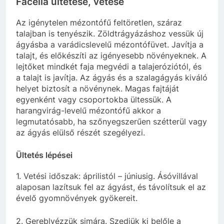
Facélia ültetése, vetése
Az igénytelen mézontófű feltöretlen, száraz
talajban is tenyészik. Zöldtrágyázáshoz vessük új
ágyásba a varádicslevelű mézontófüvet. Javítja a
talajt, és előkészíti az igényesebb növényeknek. A
lejtőket mindkét faja megvédi a talajeróziótól, és
a talajt is javítja. Az ágyás és a szalagágyás kiváló
helyet biztosít a növénynek. Magas fajtáját
egyenként vagy csoportokba ültessük. A
harangvirág-levelű mézontófű akkor a
legmutatósabb, ha szőnyegszerűen szétterül vagy
az ágyás elülső részét szegélyezi.
Ültetés lépései
1. Vetési időszak: áprilistól – júniusig. Ásóvillával
alaposan lazítsuk fel az ágyást, és távolítsuk el az
évelő gyomnövények gyökereit.
2. Gereblyézzük simára. Szedjük ki belőle a