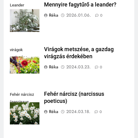
Mennyire fagytűrő a leander?
Leander
fagytűrése
Réka
2026.01.06.
0
Virágok metszése, a gazdag
virágok
virágzás érdekében
metszése
Réka
2024.03.23.
0
Fehér nárcisz (narcissus
Fehér nárcisz
poeticus)
(narcissus
poeticus)
Réka
2024.03.18.
0