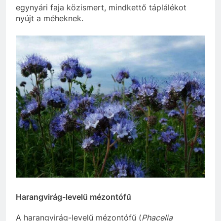
egynyári faja közismert, mindkettő táplálékot
nyújt a méheknek.
Harangvirág-levelű mézontófű
A harangvirág-levelű mézontófű (
Phacelia