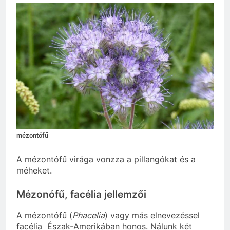
mézontófű
A mézontófű virága vonzza a pillangókat és a
méheket.
Mézonófű, facélia jellemzői
A mézontófű (
Phacelia
) vagy más elnevezéssel
facélia Észak-Amerikában honos. Nálunk két