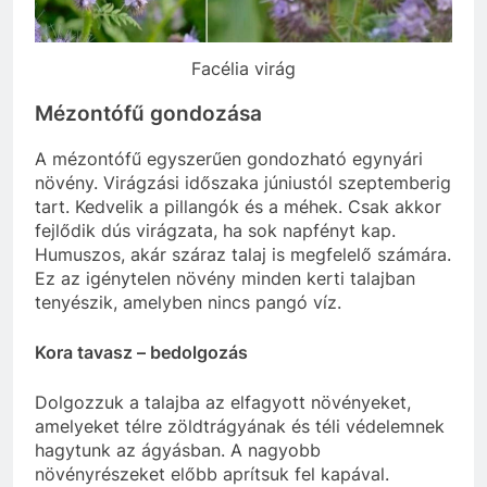
Facélia virág
Mézontófű gondozása
A mézontófű egyszerűen gondozható egynyári
növény. Virágzási időszaka júniustól szeptemberig
tart. Kedvelik a pillangók és a méhek. Csak akkor
fejlődik dús virágzata, ha sok napfényt kap.
Humuszos, akár száraz talaj is megfelelő számára.
Ez az igénytelen növény minden kerti talajban
tenyészik, amelyben nincs pangó víz.
Kora tavasz – bedolgozás
Dolgozzuk a talajba az elfagyott növényeket,
amelyeket télre zöldtrágyának és téli védelemnek
hagytunk az ágyásban. A nagyobb
növényrészeket előbb aprítsuk fel kapával.