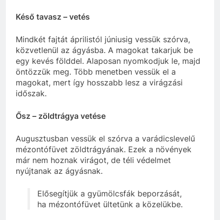
Késő tavasz – vetés
Mindkét fajtát áprilistól júniusig vessük szórva,
közvetlenül az ágyásba. A magokat takarjuk be
egy kevés földdel. Alaposan nyomkodjuk le, majd
öntözzük meg. Több menetben vessük el a
magokat, mert így hosszabb lesz a virágzási
időszak.
Ősz – zöldtrágya vetése
Augusztusban vessük el szórva a varádicslevelű
mézontófüvet zöldtrágyának. Ezek a növények
már nem hoznak virágot, de téli védelmet
nyújtanak az ágyásnak.
Elősegítjük a gyümölcsfák beporzását,
ha mézontófüvet ültetünk a közelükbe.