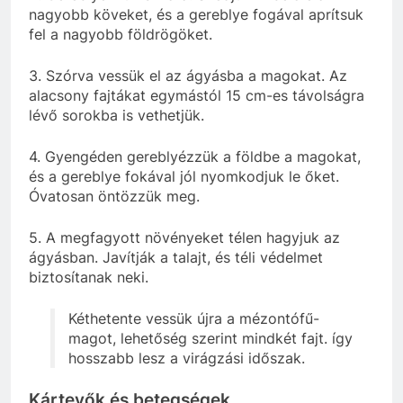
nagyobb köveket, és a gereblye fogával aprítsuk
fel a nagyobb földrögöket.
3. Szórva vessük el az ágyásba a magokat. Az
alacsony fajtákat egymástól 15 cm-es távolságra
lévő sorokba is vethetjük.
4. Gyengéden gereblyézzük a földbe a magokat,
és a gereblye fokával jól nyomkodjuk le őket.
Óvatosan öntözzük meg.
5. A megfagyott növényeket télen hagyjuk az
ágyásban. Javítják a talajt, és téli védelmet
biztosítanak neki.
Kéthetente vessük újra a mézontófű-
magot, lehetőség szerint mindkét fajt. így
hosszabb lesz a virágzási időszak.
Kártevők és betegségek