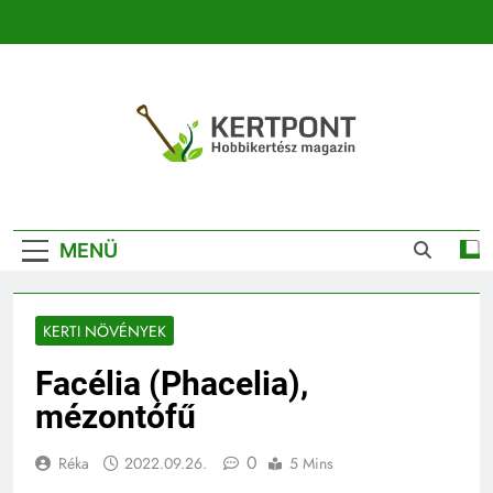
Ugrás
a
tartalomra
Kertpont
Kertpont Növénykereső És Növényhatározó
Kertészeti
MENÜ
Magazin |
Növénykereső És
KERTI NÖVÉNYEK
Növényhatározó
Facélia (Phacelia),
mézontófű
0
Réka
2022.09.26.
5 Mins