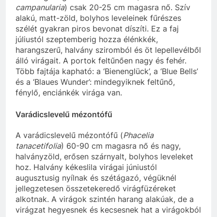
campanularia
) csak 20-25 cm magasra nő. Szív
alakú, matt-zöld, bolyhos leveleinek fűrészes
szélét gyakran piros bevonat díszíti. Ez a faj
júliustól szeptemberig hozza élénkkék,
harangszerű, halvány sziromból és öt lepellevélből
álló virágait. A portok feltűnően nagy és fehér.
Több fajtája kapható: a ‘Bienenglück’, a ‘Blue Bells’
és a ‘Blaues Wunder’: mindegyiknek feltűnő,
fénylő, enciánkék virága van.
Varádicslevelű mézontófű
A varádicslevelű mézontófű (
Phacelia
tanacetifolia
) 60-90 cm magasra nő és nagy,
halványzöld, erősen szárnyalt, bolyhos leveleket
hoz. Halvány kékeslila virágai júniustól
augusztusig nyílnak és szétágazó, végüknél
jellegzetesen összetekeredő virágfüzéreket
alkotnak. A virágok szintén harang alakúak, de a
virágzat hegyesnek és kecsesnek hat a virágokból