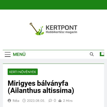
Ugrás
a
tartalomra
Kertpont
Kertpont Növénykereső És Növényhatározó
Kertészeti
MENÜ
Magazin |
Növénykereső És
KERTI NÖVÉNYEK
Növényhatározó
Mirigyes bálványfa
(Ailanthus altissima)
0
Réka
2023.08.05.
2 Mins