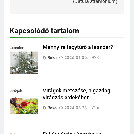
(Datura stramonium)
Kapcsolódó tartalom
Mennyire fagytűrő a leander?
Leander
fagytűrése
Réka
2026.01.06.
0
Virágok metszése, a gazdag
virágok
virágzás érdekében
metszése
Réka
2024.03.23.
0
Fehér nárcisz (narcissus