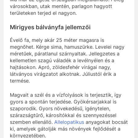
városokban, utak mentén, parlagon hagyott
területeken terjed el nagyon.
Mirigyes bálványfa jellemzői
Évelő fa, mely akár 25 méter magasra is
megnőhet. Kérge sima, hamuszürke. Levelei nagy
méretűek, páratlanul szárnyaltak. Jellegzetes a
kellemetlen szagú váladék a levélnyélen és a
hajtásokon. Apró, zöldesfehér virágai nagy,
látványos virágzatot alkotnak. Júliustól érik a
termése.
Magvait a szél és a vízfolyások is terjesztik, így
gyors a spontán terjedése. Gyökérsarjakkal is
szaporodik. Gyors növekedésű, igénytelen,
szárazságtűrő, károsítókkal és szennyezéssel
szemben ellenálló.
Allelopatikus
anyagokat bocsát
ki, amelyek gátolják más növények fejlődését a
környezetében.