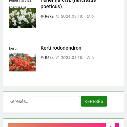
Fehér nárcisz
poeticus)
(narcissus
poeticus)
Réka
2024.03.18.
0
Kerti rododendron
kerti
rododendron
Réka
2024.03.18.
0
Keresés: