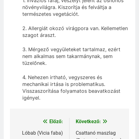
1. Inváziós fafaj, veszélyt jelent az őshonos
növényvilágra. Kiszorítja és felváltja a
természetes vegetációt.
2. Allergiát okozó virágpora van. Kellemetlen
szagot áraszt.
3. Mérgező vegyületeket tartalmaz, ezért
nem alkalmas sem takarmánynak, sem
tüzelőnek.
4. Nehezen irtható, vegyszeres és
mechanikai irtása is problematikus.
Visszaszorítása folyamatos beavatkozást
igényel.
Előző:
Következő:
Bejegyzés
navigáció
Lóbab (Vicia faba)
Csattanó maszlag