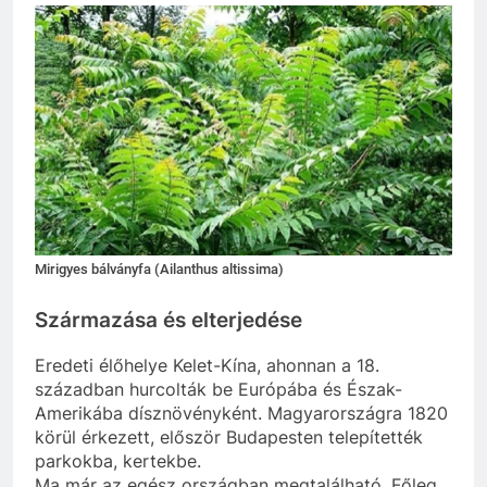
Mirigyes bálványfa (Ailanthus altissima)
Származása és elterjedése
Eredeti élőhelye Kelet-Kína, ahonnan a 18.
században hurcolták be Európába és Észak-
Amerikába dísznövényként. Magyarországra 1820
körül érkezett, először Budapesten telepítették
parkokba, kertekbe.
Ma már az egész országban megtalálható. Főleg