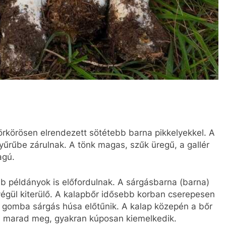
rkörösen elrendezett sötétebb barna pikkelyekkel. A
yűrűbe zárulnak. A tönk magas, szűk üregű, a gallér
agú.
 példányok is előfordulnak. A sárgásbarna (barna)
égül kiterülő. A kalapbőr idősebb korban cserepesen
a gomba sárgás húsa előtűnik. A kalap közepén a bőr
an marad meg, gyakran kúposan kiemelkedik.