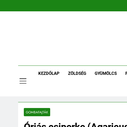
Ugrás
a
tartalomra
Ker
Kertpont 
KEZDŐLAP
ZÖLDSÉG
GYÜMÖLCS
GOMBAFAJTÁK
Óriás csiperke (Agaricu