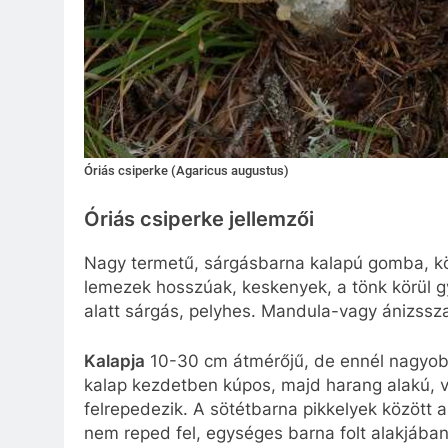
Óriás csiperke (Agaricus augustus)
Óriás csiperke jellemzői
Nagy termetű, sárgásbarna kalapú gomba, kö
lemezek hosszúak, keskenyek, a tönk körül g
alatt sárgás, pelyhes. Mandula-vagy ánizssz
Kalapja
10-30 cm átmérőjű, de ennél nagyobb
kalap kezdetben kúpos, majd harang alakú, v
felrepedezik. A sötétbarna pikkelyek között 
nem reped fel, egységes barna folt alakjáb