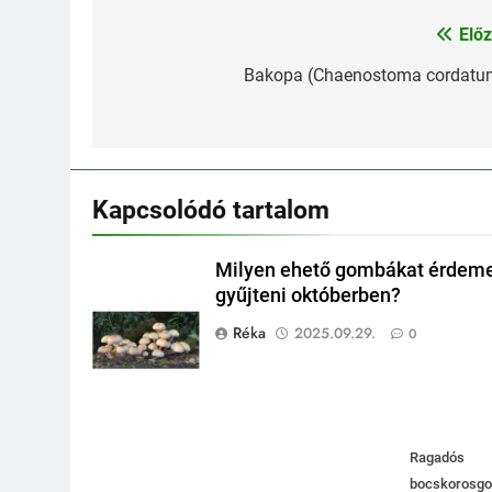
Előz
Bejegyzés
navigáció
Bakopa (Chaenostoma cordatu
Kapcsolódó tartalom
Milyen ehető gombákat érdem
gyűjteni októberben?
Réka
2025.09.29.
0
Ragadós
bocskorosg