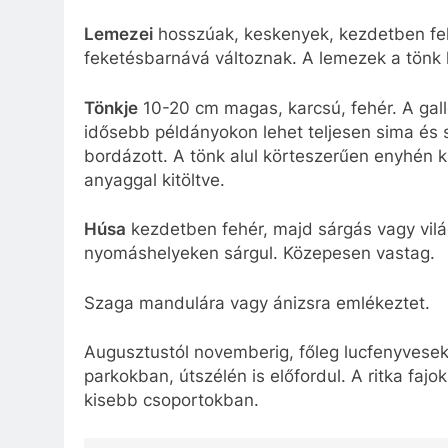
Lemezei
hosszúak, keskenyek, kezdetben fe
feketésbarnává változnak. A lemezek a tönk 
Tönkje
10-20 cm magas, karcsú, fehér. A gallé
idősebb példányokon lehet teljesen sima és sár
bordázott. A tönk alul körteszerűen enyhén k
anyaggal kitöltve.
Húsa
kezdetben fehér, majd sárgás vagy vilá
nyomáshelyeken sárgul. Közepesen vastag.
Szaga mandulára vagy ánizsra emlékeztet.
Augusztustól novemberig, főleg lucfenyvese
parkokban, útszélén is előfordul. A ritka faj
kisebb csoportokban.