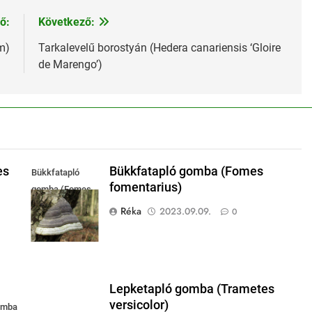
ő:
Következő:
m)
Tarkalevelű borostyán (Hedera canariensis ‘Gloire
de Marengo’)
es
Bükkfatapló gomba (Fomes
Bükkfatapló
fomentarius)
gomba (Fomes
fomentariu
Réka
2023.09.09.
0
Lepketapló gomba (Trametes
versicolor)
omba