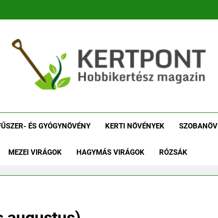
tpont Kertészeti Maga
Növénykereső És Növényhatározó
Növényha
FŰSZER- ÉS GYÓGYNÖVÉNY
KERTI NÖVÉNYEK
SZOBANÖV
MEZEI VIRÁGOK
HAGYMÁS VIRÁGOK
RÓZSÁK
s augustus)