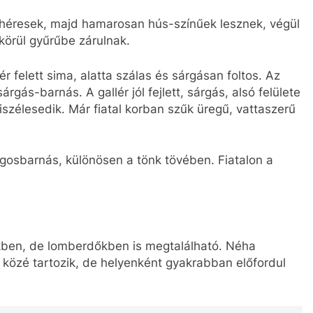
héresek, majd hamarosan hús-színűek lesznek, végül
körül gyűrűbe zárulnak.
r felett sima, alatta szálas és sárgásan foltos. Az
gás-barnás. A gallér jól fejlett, sárgás, alsó felülete
iszélesedik. Már fiatal korban szűk üregű, vattaszerű
gosbarnás, különösen a tönk tövében. Fiatalon a
kben, de lomberdőkben is megtalálható. Néha
ok közé tartozik, de helyenként gyakrabban előfordul