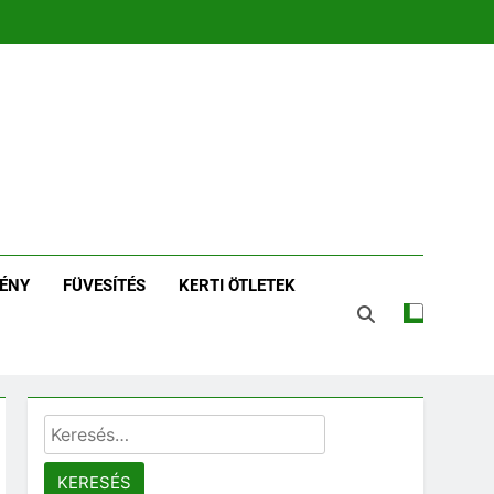
zin | Növénykereső És
tározó
ÉNY
FÜVESÍTÉS
KERTI ÖTLETEK
Keresés: