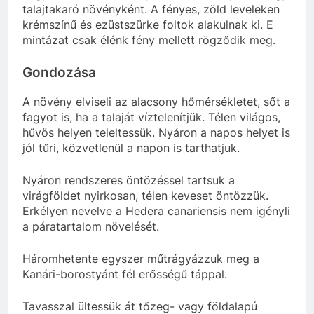
talajtakaró növényként. A fényes, zöld leveleken
krémszínű és ezüstszürke foltok alakulnak ki. E
mintázat csak élénk fény mellett rögződik meg.
Gondozása
A növény elviseli az alacsony hőmérsékletet, sőt a
fagyot is, ha a talaját víztelenítjük. Télen világos,
hűvös helyen teleltessük. Nyáron a napos helyet is
jól tűri, közvetlenül a napon is tarthatjuk.
Nyáron rendszeres öntözéssel tartsuk a
virágföldet nyirkosan, télen keveset öntözzük.
Erkélyen nevelve a Hedera canariensis nem igényli
a páratartalom növelését.
Háromhetente egyszer műtrágyázzuk meg a
Kanári-borostyánt fél erősségű táppal.
Tavasszal ültessük át tőzeg- vagy földalapú