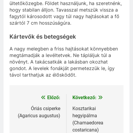
ültetőközegbe. Földet használjunk, ha szeretnénk,
hogy stabilan álljon. Tavasszal metszük vissza a
fagytól károsodott vagy túl nagy hajtásokat a fő
szártól 7 cm hosszúságúra.
Kártevők és betegségek
A nagy melegben a friss hajtásokat könnyebben
megtámadják a levéltetvek. Ne tápláljuk túl a
növényt. A takácsatkák a lakásban okozhat
gondot. A levelek fonákját permetezzük le, így
távol tarthatjuk az élősködőt.
Előző:
Következő:
Bejegyzés
navigáció
Óriás csiperke
Kosztarikai
(Agaricus augustus)
hegyipálma
(Chamaedorea
costaricana)