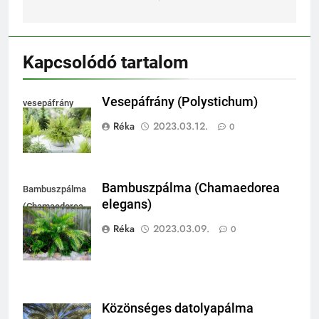
Kapcsolódó tartalom
Vesepáfrány (Polystichum)
vesepáfrány
Réka
2023.03.12.
0
Bambuszpálma (Chamaedorea
Bambuszpálma
elegans)
(Chamaedorea
elegans)
Réka
2023.03.09.
0
Közönséges datolyapálma