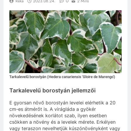
0
Réka
2023.08.24.
2 Mins
Tarkalevelű borostyán (Hedera canariensis 'Gloire de Marengo')
Tarkalevelű borostyán jellemzői
E gyorsan növő borostyán levelei elérhetik a 20
cm-es átmérőt is. A virágláda a gyökér
növekedésének korlátot szab, ilyen esetben
csökken a növény és a levelek mérete. Erkélyen
vagy teraszon nevelhetjük kúszónövényként vagy