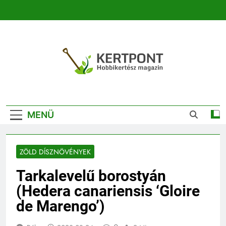
Ugrás
a
tartalomra
Kertpont
Kertpont Növénykereső És Növényhatározó
Kertészeti
MENÜ
Magazin |
Növénykereső És
ZÖLD DÍSZNÖVÉNYEK
Növényhatározó
Tarkalevelű borostyán
(Hedera canariensis ‘Gloire
de Marengo’)