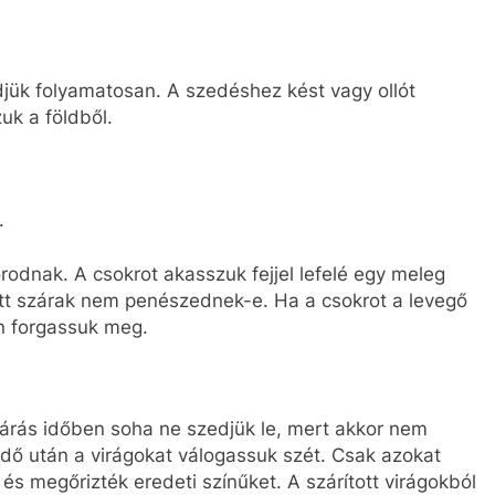
jük folyamatosan. A szedéshez kést vagy ollót
uk a földből.
.
odnak. A csokrot akasszuk fejjel lefelé egy meleg
ött szárak nem penészednek-e. Ha a csokrot a levegő
n forgassuk meg.
párás időben soha ne szedjük le, mert akkor nem
dő után a virágokat válogassuk szét. Csak azokat
 megőrizték eredeti színűket. A szárított virágokból