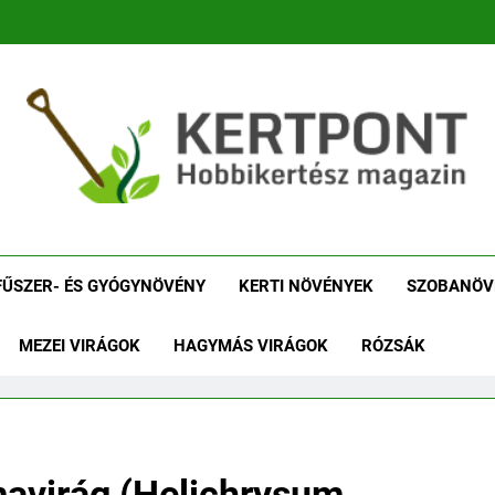
tpont Kertészeti Maga
Növénykereső És Növényhatározó
Növényha
FŰSZER- ÉS GYÓGYNÖVÉNY
KERTI NÖVÉNYEK
SZOBANÖV
MEZEI VIRÁGOK
HAGYMÁS VIRÁGOK
RÓZSÁK
avirág (Helichrysum