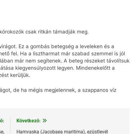
 kórokozók csak ritkán támadják meg.
rágot. Ez a gombás betegség a leveleken és a
hető fel. Ha a lisztharmat már szabad szemmel is jól
talában már nem segítenek. A beteg részeket távolítsuk
llátása kiegyensúlyozott legyen. Mindenekelőtt a
ést kerüljük.
ágot, de ha mégis megjelennek, a szappanos víz
ő:
Következő:
e,
Hamvaska (Jacobaea maritima), ezüstlevél