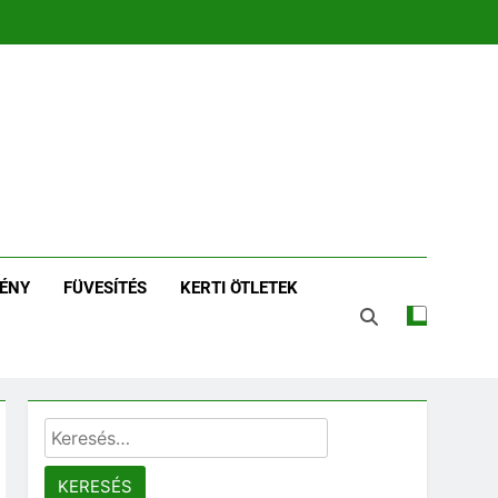
zin | Növénykereső És
tározó
ÉNY
FÜVESÍTÉS
KERTI ÖTLETEK
Keresés: