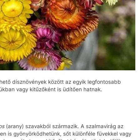
hető dísznövények között az egyik legfontosabb
úkban vagy kitűzőként is üdítően hatnak.
os
(arany) szavakból származik. A szalmavirág az
len is gyönyörködhetünk, sőt különféle füvekkel vagy