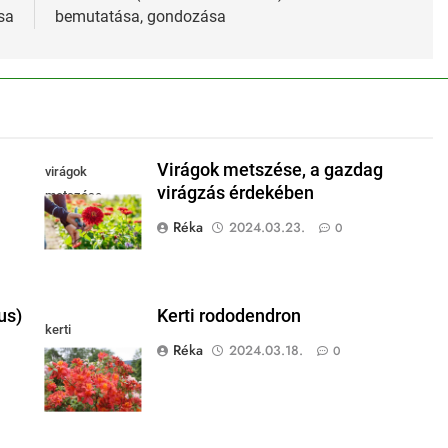
sa
bemutatása, gondozása
Virágok metszése, a gazdag
virágok
virágzás érdekében
metszése
Réka
2024.03.23.
0
us)
Kerti rododendron
kerti
Réka
2024.03.18.
0
rododendron