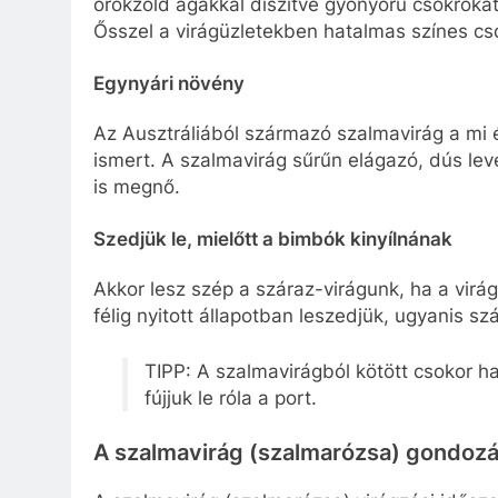
örökzöld ágakkal díszítve gyönyörű csokrokat
Ősszel a virágüzletekben hatalmas színes c
Egynyári növény
Az Ausztráliából származó szalmavirág a mi é
ismert. A szalmavirág sűrűn elágazó, dús le
is megnő.
Szedjük le, mielőtt a bimbók kinyílnának
Akkor lesz szép a száraz-virágunk, ha a virá
félig nyitott állapotban leszedjük, ugyanis s
TIPP: A szalmavirágból kötött csokor ha
fújjuk le róla a port.
A szalmavirág (szalmarózsa) gondoz