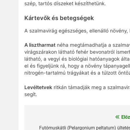
szép, tartós díszeket készíthetünk.
Kártevők és betegségek
A szalmavirág egészséges, ellenálló növény,
A lisztharmat
néha megtámadhatja a szalmavi
virágszárakon látható fehér bevonatról ismer
látható, a vegyi és biológiai hatóanyagok ál
el és figyeljünk rá, hogy a növény tápanyage
nitrogén-tartalmú trágyákat és a túlzott öntöz
Levéltetvek
ritkán támadják meg a szalmavir
segít.
Előz
Bejegyzés
navigáció
Futómuskátli (Pelargonium peltatum) ültetés