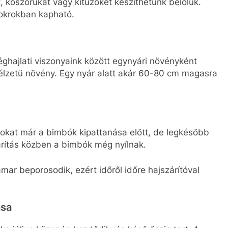
, koszorúkat vagy kitűzőket készíthetünk belőlük.
sokrokban kapható.
ghajlati viszonyaink között egynyári növényként
vélzetű növény. Egy nyár alatt akár 60-80 cm magasra
gokat már a bimbók kipattanása előtt, de legkésőbb
zárítás közben a bimbók még nyílnak.
mar beporosodik, ezért időről időre hajszárítóval
ása