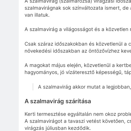
A szalmavirág (szalmarózsa) virágzási idősza
szalmavirágnak sok színváltozata ismert, de a
van illatuk.
A szalmavirág a világosságot és a közvetlen n
Csak száraz időszakokban és közvetlenül a csí
növekedési időszakban az öntözővízhez keve
A magokat május elején, közvetlenül a kertbe
hagyományos, jó vízáteresztő képességű, tá
A szalmavirág akkor mutat a legjobban,
A szalmavirág szárítása
Kerti termesztése egyáltalán nem okoz prob
A szalmavirágot a tavaszi vetést követően, 
virágzás júliusban kezdődik.