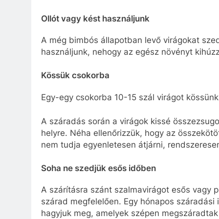
Ollót vagy kést használjunk
A még bimbós állapotban levő virágokat szed
használjunk, nehogy az egész növényt kihúzz
Kössük csokorba
Egy-egy csokorba 10-15 szál virágot kössünk
A száradás során a virágok kissé összezsugor
helyre. Néha ellenőrizzük, hogy az összeköt
nem tudja egyenletesen átjárni, rendszerese
Soha ne szedjük esős időben
A szárításra szánt szalmavirágot esős vagy 
szárad megfelelően. Egy hónapos száradási i
hagyjuk meg, amelyek szépen megszáradtak és