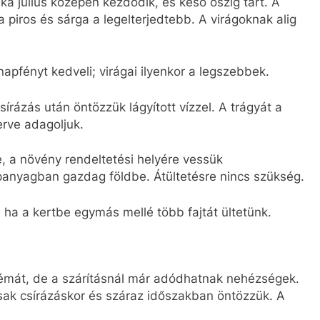
ka július közepén kezdődik, és késő őszig tart. A
 piros és sárga a legelterjedtebb. A virágoknak alig
apfényt kedveli; virágai ilyenkor a legszebbek.
rázás után öntözzük lágyított vízzel. A trágyát a
rve adagoljuk.
, a növény rendeltetési helyére vessük
panyagban gazdag földbe. Átültetésre nincs szükség.
 ha a kertbe egymás mellé több fajtát ültetünk.
lémát, de a szárításnál már adódhatnak nehézségek.
csak csírázáskor és száraz időszakban öntözzük. A