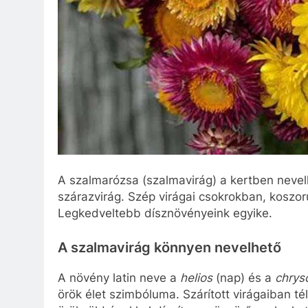
A szalmarózsa (szalmavirág) a kertben nevel
szárazvirág. Szép virágai csokrokban, koszor
Legkedveltebb dísznövényeink egyike.
A szalmavirág könnyen nevelhető
A növény latin neve a
helios
(nap) és a
chrys
örök élet szimbóluma. Szárított virágaiban té