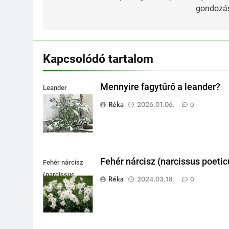
gondozá
Kapcsolódó tartalom
Mennyire fagytűrő a leander?
Leander
fagytűrése
Réka
2026.01.06.
0
Fehér nárcisz (narcissus poetic
Fehér nárcisz
(narcissus
Réka
2024.03.18.
0
poeticus)