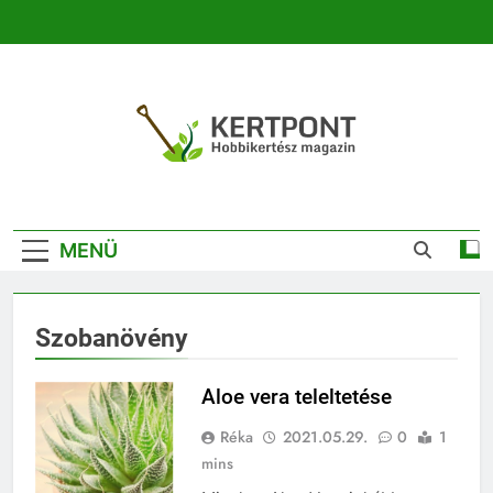
Ugrás
a
tartalomra
Kertpont
Kertpont Növénykereső És Növényhatározó
Kertészeti
MENÜ
Magazin |
Növénykereső És
Szobanövény
Növényhatározó
Aloe vera teleltetése
Réka
2021.05.29.
0
1
mins