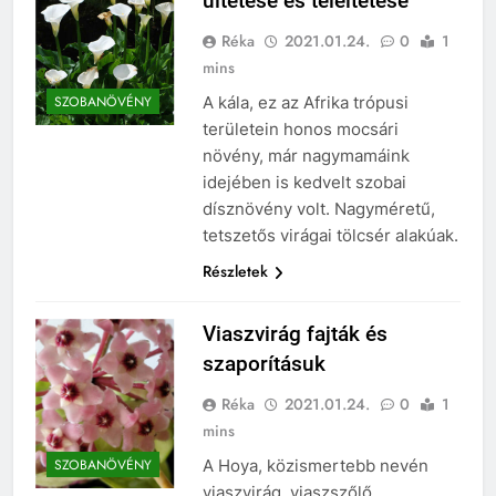
ültetése és teleltetése
Réka
2021.01.24.
0
1
mins
A kála, ez az Afrika trópusi
SZOBANÖVÉNY
területein honos mocsári
növény, már nagymamáink
idejében is kedvelt szobai
dísznövény volt. Nagyméretű,
tetszetős virágai tölcsér alakúak.
Részletek
Viaszvirág fajták és
szaporításuk
Réka
2021.01.24.
0
1
mins
A Hoya, közismertebb nevén
SZOBANÖVÉNY
viaszvirág, viaszszőlő,