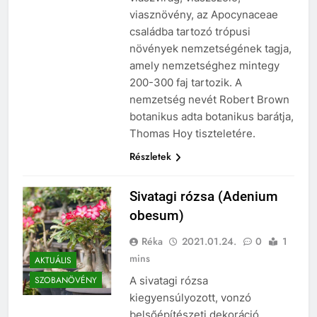
viasznövény, az Apocynaceae
családba tartozó trópusi
növények nemzetségének tagja,
amely nemzetséghez mintegy
200-300 faj tartozik. A
nemzetség nevét Robert Brown
botanikus adta botanikus barátja,
Thomas Hoy tiszteletére.
Részletek
Sivatagi rózsa (Adenium
obesum)
Réka
2021.01.24.
0
1
mins
AKTUÁLIS
A sivatagi rózsa
SZOBANÖVÉNY
kiegyensúlyozott, vonzó
belsőépítészeti dekoráció.