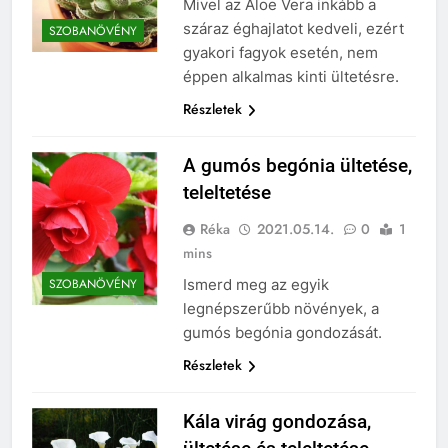
Mivel az Aloe Vera inkább a
száraz éghajlatot kedveli, ezért
SZOBANÖVÉNY
gyakori fagyok esetén, nem
éppen alkalmas kinti ültetésre.
Részletek
A gumós begónia ültetése,
teleltetése
Réka
2021.05.14.
0
1
mins
Ismerd meg az egyik
SZOBANÖVÉNY
legnépszerűbb növények, a
gumós begónia gondozását.
Részletek
Kála virág gondozása,