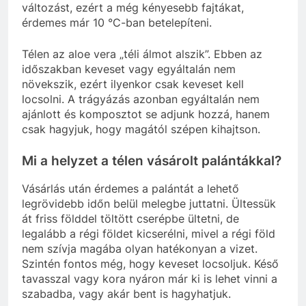
változást, ezért a még kényesebb fajtákat,
érdemes már 10 °C-ban betelepíteni.
Télen az aloe vera „téli álmot alszik”. Ebben az
időszakban keveset vagy egyáltalán nem
növekszik, ezért ilyenkor csak keveset kell
locsolni. A trágyázás azonban egyáltalán nem
ajánlott és komposztot se adjunk hozzá, hanem
csak hagyjuk, hogy magától szépen kihajtson.
Mi a helyzet a télen vásárolt palántákkal?
Vásárlás után érdemes a palántát a lehető
legrövidebb időn belül melegbe juttatni. Ültessük
át friss földdel töltött cserépbe ültetni, de
legalább a régi földet kicserélni, mivel a régi föld
nem szívja magába olyan hatékonyan a vizet.
Szintén fontos még, hogy keveset locsoljuk. Késő
tavasszal vagy kora nyáron már ki is lehet vinni a
szabadba, vagy akár bent is hagyhatjuk.