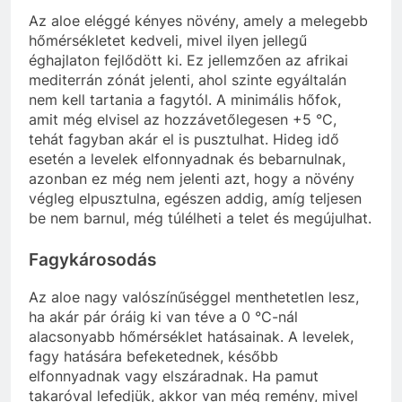
Az aloe eléggé kényes növény, amely a melegebb
hőmérsékletet kedveli, mivel ilyen jellegű
éghajlaton fejlődött ki. Ez jellemzően az afrikai
mediterrán zónát jelenti, ahol szinte egyáltalán
nem kell tartania a fagytól. A minimális hőfok,
amit még elvisel az hozzávetőlegesen +5 °C,
tehát fagyban akár el is pusztulhat. Hideg idő
esetén a levelek elfonnyadnak és bebarnulnak,
azonban ez még nem jelenti azt, hogy a növény
végleg elpusztulna, egészen addig, amíg teljesen
be nem barnul, még túlélheti a telet és megújulhat.
Fagykárosodás
Az aloe nagy valószínűséggel menthetetlen lesz,
ha akár pár óráig ki van téve a 0 °C-nál
alacsonyabb hőmérséklet hatásainak. A levelek,
fagy hatására befeketednek, később
elfonnyadnak vagy elszáradnak. Ha pamut
takaróval lefedjük, akkor van még remény, mivel