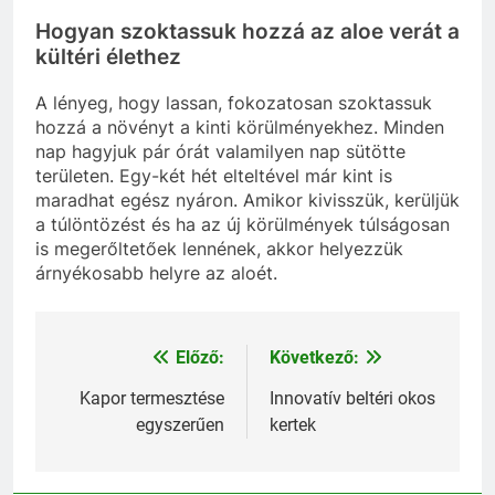
Hogyan szoktassuk hozzá az aloe verát a
kültéri élethez
A lényeg, hogy lassan, fokozatosan szoktassuk
hozzá a növényt a kinti körülményekhez. Minden
nap hagyjuk pár órát valamilyen nap sütötte
területen. Egy-két hét elteltével már kint is
maradhat egész nyáron. Amikor kivisszük, kerüljük
a túlöntözést és ha az új körülmények túlságosan
is megerőltetőek lennének, akkor helyezzük
árnyékosabb helyre az aloét.
Előző:
Következő:
Bejegyzés
navigáció
Kapor termesztése
Innovatív beltéri okos
egyszerűen
kertek