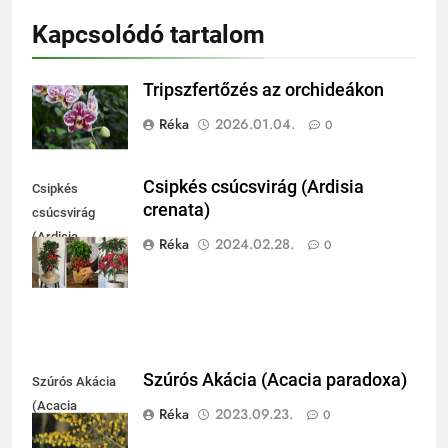
Kapcsolódó tartalom
Tripszfertőzés az orchideákon
Réka
2026.01.04.
0
Csipkés csúcsvirág (Ardisia
Csipkés
crenata)
csúcsvirág
(Ardisia
Réka
2024.02.28.
0
crenata)
Szúrós Akácia (Acacia paradoxa)
Szúrós Akácia
(Acacia
Réka
2023.09.23.
0
paradoxa)