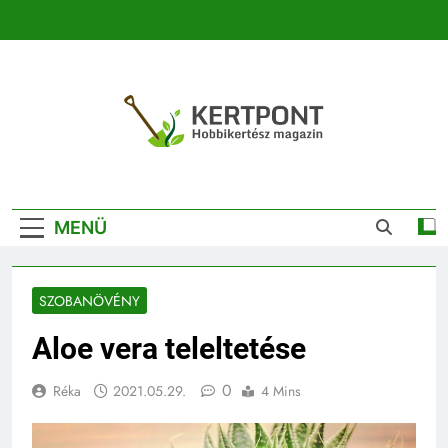
Ugrás
a
tartalomra
Kertpont
Kertpont Növénykereső És Növényhatározó
Kertészeti
MENÜ
Magazin |
Növénykereső És
SZOBANÖVÉNY
Növényhatározó
Aloe vera teleltetése
0
Réka
2021.05.29.
4 Mins