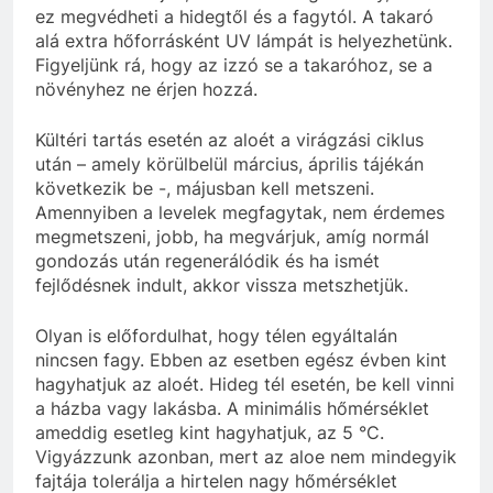
ez megvédheti a hidegtől és a fagytól. A takaró
alá extra hőforrásként UV lámpát is helyezhetünk.
Figyeljünk rá, hogy az izzó se a takaróhoz, se a
növényhez ne érjen hozzá.
Kültéri tartás esetén az aloét a virágzási ciklus
után – amely körülbelül március, április tájékán
következik be -, májusban kell metszeni.
Amennyiben a levelek megfagytak, nem érdemes
megmetszeni, jobb, ha megvárjuk, amíg normál
gondozás után regenerálódik és ha ismét
fejlődésnek indult, akkor vissza metszhetjük.
Olyan is előfordulhat, hogy télen egyáltalán
nincsen fagy. Ebben az esetben egész évben kint
hagyhatjuk az aloét. Hideg tél esetén, be kell vinni
a házba vagy lakásba. A minimális hőmérséklet
ameddig esetleg kint hagyhatjuk, az 5 °C.
Vigyázzunk azonban, mert az aloe nem mindegyik
fajtája tolerálja a hirtelen nagy hőmérséklet