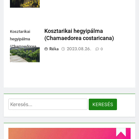
Kosztarikai hegyipálma
Kosztarikai
(Chamaedorea costaricana)
hegyipálma
(Chamaedorea
Réka
2023.08.26.
0
costaricana)
Keresés: