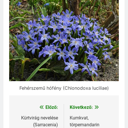
Fehérszemű hófény (Chionodoxa luciliae)
Előző:
Következő:
Bejegyzés
navigáció
Kürtvirág nevelése
Kumkvat,
(Sarracenia)
törpemandarin