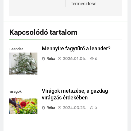
termesztése
Kapcsolódó tartalom
Mennyire fagytűrő a leander?
Leander
fagytűrése
Réka
2026.01.06.
0
Virágok metszése, a gazdag
virágok
virágzás érdekében
metszése
Réka
2024.03.23.
0