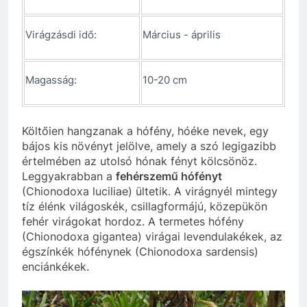
Virágzásdi idő:
Március - április
Magasság:
10-20 cm
Költőien hangzanak a hófény, hóéke nevek, egy
bájos kis növényt jelölve, amely a szó legigazibb
értelmében az utolsó hónak fényt kölcsönöz.
Leggyakrabban a
fehérszemű hófényt
(Chionodoxa luciliae) ültetik. A virágnyél mintegy
tíz élénk világoskék, csillagformájú, közepükön
fehér virágokat hordoz. A termetes hófény
(Chionodoxa gigantea) virágai levendulakékek, az
égszínkék hófénynek (Chionodoxa sardensis)
enciánkékek.