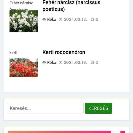
Fehér nárcisz (narcissus
Fehér nárcisz
poeticus)
(narcissus
poeticus)
Réka
2024.03.18.
0
Kerti rododendron
kerti
rododendron
Réka
2024.03.18.
0
Keresés: