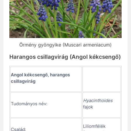
Örmény gyöngyike (Muscari armeniacum)
Harangos csillagvirág (Angol kékcsengő)
Angol kékcsengő, harangos
csillagvirág
Hyacinthoides
Tudományos név:
fajok
Liliomfélék
Család: