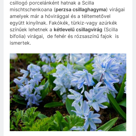
csillogó porcelánként hatnak a Scilla
mischtschenkoana (
perzsa csillaghagyma
) virágai
amelyek már a hóvirággal és a téltemetővel
együtt kinyílnak. Fakókék, türkiz-vagy azúrkék
színűek lehetnek a
kétlevelű csillagvirág
(Scilla
bifolia) virágai, de fehér és rózsaszínű fajok is
ismertek.