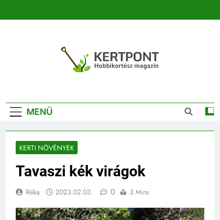
Ugrás
a
tartalomra
Kertpont
Kertpont Növénykereső És Növényhatározó
Kertészeti
MENÜ
Magazin |
Növénykereső És
KERTI NÖVÉNYEK
Növényhatározó
Tavaszi kék virágok
0
Réka
2023.02.03.
3 Mins