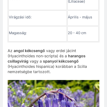
(Liliaceae)
Virágzási idő:
Április - május
Magasság:
20 - 40 cm
Az
angol kékcsengő
vagy erdei jácint
(Hyacinthoides non-scripta) és a
harangos
csillagvirág
vagy a
spanyol kékcsengő
(Hyacinthoides hispanica) korábban a Scilla
nemzetségbe tartozott.