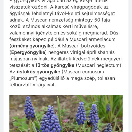
A gyöngyikék virágaiban az ég kékje látszik
visszatükröződni. A karcsú virágpagodák az
ágyásnak leheletnyi távol-keleti sejtelmességet
adnak. A Muscan nemzetség mintegy 50 faja
közül számos alkalmas kerti művelésre,
valamennyi igénytelen és sokáig megmarad. Dús
fészkeket képez például a Muscari armeniacum
(
örmény gyöngyike
). A Muscari botryoides
(
Epergyöngyike
) hengeres virágai áprilisban és
májusban nyílnak. Az illatok kedvelőinek megnyeri
tetszését a
fürtös gyöngyike
(Muscari neglectum).
Az
üstökös gyöngyike
(Muscari comosum
„Plumosum”) egyedülálló a maga szép, tollasan
felborzolt virágaival.