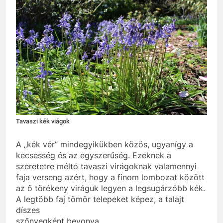
Tavaszi kék viágok
A „kék vér” mindegyikükben közös, ugyanígy a
kecsesség és az egyszerűség. Ezeknek a
szeretetre méltó tavaszi virágoknak valamennyi
faja verseng azért, hogy a finom lombozat között
az ő törékeny viráguk legyen a legsugárzóbb kék.
A legtöbb faj tömör telepeket képez, a talajt
díszes
szőnyegként bevonva.