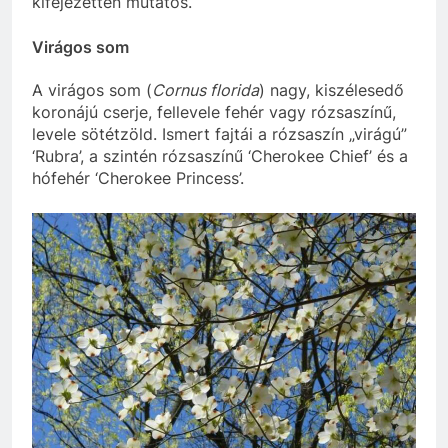
kifejezetten mutatós.
Virágos som
A virágos som (
Cornus florida
) nagy, kiszélesedő
koronájú cserje, fellevele fehér vagy rózsaszínű,
levele sötétzöld. Ismert fajtái a rózsaszín „virágú”
‘Rubra’, a szintén rózsaszínű ‘Cherokee Chief’ és a
hófehér ‘Cherokee Princess’.