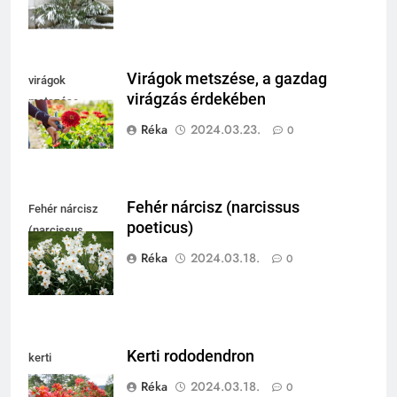
Virágok metszése, a gazdag
virágok
virágzás érdekében
metszése
Réka
2024.03.23.
0
Fehér nárcisz (narcissus
Fehér nárcisz
poeticus)
(narcissus
poeticus)
Réka
2024.03.18.
0
Kerti rododendron
kerti
rododendron
Réka
2024.03.18.
0