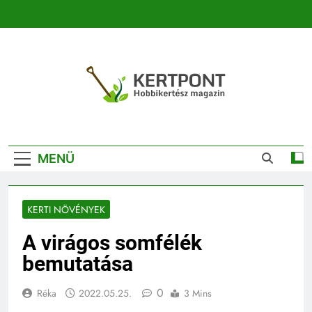
Ugrás
a
tartalomra
Kertpont
Kertpont Növénykereső És Növényhatározó
Kertészeti
MENÜ
Magazin |
Növénykereső És
KERTI NÖVÉNYEK
Növényhatározó
A virágos somfélék
bemutatása
0
Réka
2022.05.25.
3 Mins