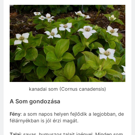
kanadai som (Cornus canadensis)
A Som gondozása
Fény
: a som napos helyen fejlődik a legjobban, de
félárnyékban is jól érzi magát.
Talaj
: savas, humuszos talajt igényel. Minden som