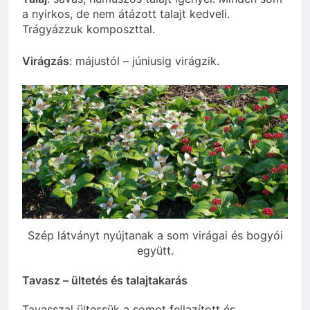
a nyirkos, de nem átázott talajt kedveli.
Trágyázzuk komposzttal.
Virágzás
: májustól – júniusig virágzik.
Szép látványt nyújtanak a som virágai és bogyói
együtt.
Tavasz – ültetés és talajtakarás
Tavasszal ültessük a somot fellazított és