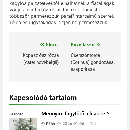
kagylós pajzstetvektől elhalhatnak a fiatal ágak.
Vágjuk le a fertőzött hajtásokat. Júniustól
többször permetezzük paraffintartalmú szerrel.
Télen és rügyfakadás idején ne permetezzük.
Előző:
Következő:
Bejegyzés
navigáció
Kopasz őszirózsa
Cserszömörce
(Aster novi-belgii)
(Cotinus) gondozása,
szaporítása
Kapcsolódó tartalom
Mennyire fagytűrő a leander?
Leander
fagytűrése
Réka
2026.01.06.
0