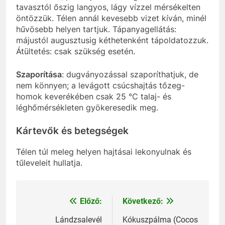
tavasztól őszig langyos, lágy vízzel mérsékelten
öntözzük. Télen annál kevesebb vizet kíván, minél
hűvösebb helyen tartjuk. Tápanyagellátás:
májustól augusztusig kéthetenként tápoldatozzuk.
Átültetés: csak szükség esetén.
Szaporítása
: dugványozással szaporíthatjuk, de
nem könnyen; a levágott csúcshajtás tőzeg-
homok keverékében csak 25 °C talaj- és
léghőmérsékleten gyökeresedik meg.
Kártevők és betegségek
Télen túl meleg helyen hajtásai lekonyulnak és
tűleveleit hullatja.
Előző:
Következő:
Bejegyzés
navigáció
Lándzsalevél
Kókuszpálma (Cocos