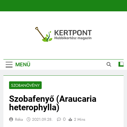
Ugrás
a
tartalomra
Kertpont
Kertpont Növénykereső És Növényhatározó
Kertészeti
MENÜ
Magazin |
Növénykereső És
SZOBANÖVÉNY
Növényhatározó
Szobafenyő (Araucaria
heterophylla)
0
Réka
2021.09.28.
2 Mins