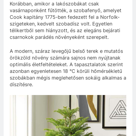
Korábban, amikor a lakószobákat csak
vasárnaponként fűtötték, a szobafenyő, amelyet
Cook kapitány 1775-ben fedezett fel a Norfolk-
szigeteken, kedvelt szobadísz volt. Egyetlen
télikertből sem hiányzott, és az elegáns bejárati
csarnokok parádés növényeként szerepelt.
A modern, száraz levegőjű belső terek e mutatós
örökzöld növény számára sajnos nem nyújtanak
optimális életfeltételeket. A tapasztalatok szerint
azonban egyenletesen 18 °C körüli hőmérsékletű
szobákban mégis meglehetősen sokáig alkalmas a
díszítésre.