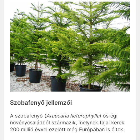
Szobafenyő jellemzői
A szobafenyő (
Araucaria heterophylla
) ősrégi
növénycsaládból származik, melynek fajai kerek
200 millió évvel ezelőtt még Európában is éltek.