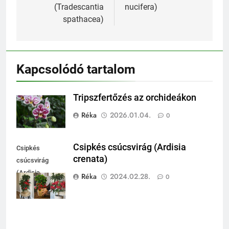
(Tradescantia
nucifera)
spathacea)
Kapcsolódó tartalom
Tripszfertőzés az orchideákon
Réka
2026.01.04.
0
Csipkés csúcsvirág (Ardisia
Csipkés
crenata)
csúcsvirág
(Ardisia
Réka
2024.02.28.
0
crenata)