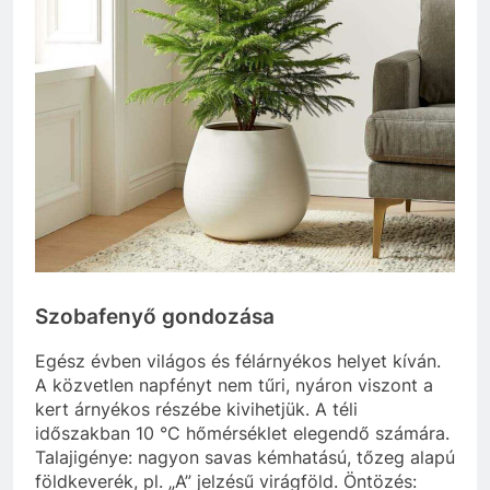
Szobafenyő gondozása
Egész évben világos és félárnyékos helyet kíván.
A közvetlen napfényt nem tűri, nyáron viszont a
kert árnyékos részébe kivihetjük. A téli
időszakban 10 °C hőmérséklet elegendő számára.
Talajigénye: nagyon savas kémhatású, tőzeg alapú
földkeverék, pl. „A” jelzésű virágföld. Öntözés: