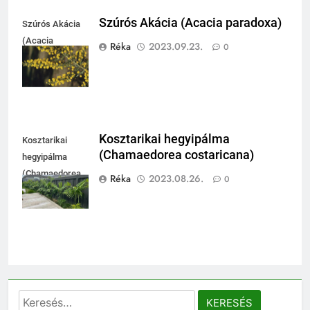
Szúrós Akácia (Acacia paradoxa)
Szúrós Akácia
(Acacia
Réka
2023.09.23.
0
paradoxa)
Kosztarikai hegyipálma
Kosztarikai
(Chamaedorea costaricana)
hegyipálma
(Chamaedorea
Réka
2023.08.26.
0
costaricana)
Keresés: