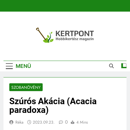
Ugrás
a
tartalomra
Kertpont
Kertpont Növénykereső És Növényhatározó
Kertészeti
MENÜ
Magazin |
Növénykereső És
SZOBANÖVÉNY
Növényhatározó
Szúrós Akácia (Acacia
paradoxa)
0
Réka
2023.09.23.
4 Mins