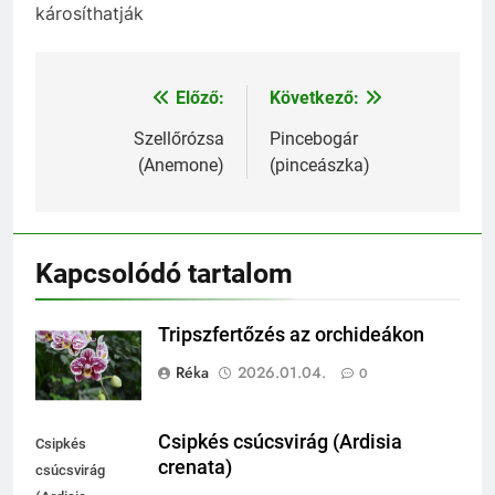
károsíthatják
Előző:
Következő:
Bejegyzés
navigáció
Szellőrózsa
Pincebogár
(Anemone)
(pinceászka)
Kapcsolódó tartalom
Tripszfertőzés az orchideákon
Réka
2026.01.04.
0
Csipkés csúcsvirág (Ardisia
Csipkés
crenata)
csúcsvirág