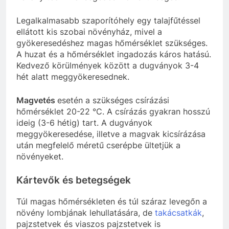
Legalkalmasabb szaporítóhely egy talajfűtéssel
ellátott kis szobai növényház, mivel a
gyökeresedéshez magas hőmérséklet szükséges.
A huzat és a hőmérséklet ingadozás káros hatású.
Kedvező körülmények között a dugványok 3-4
hét alatt meggyökeresednek.
Magvetés
esetén a szükséges csírázási
hőmérséklet 20-22 °C. A csírázás gyakran hosszú
ideig (3-6 hétig) tart. A dugványok
meggyökeresedése, illetve a magvak kicsírázása
után megfelelő méretű cserépbe ültetjük a
növényeket.
Kártevők és betegségek
Túl magas hőmérsékleten és túl száraz levegőn a
növény lombjának lehullatására, de
takácsatkák
,
pajzstetvek és viaszos pajzstetvek is