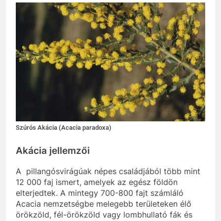
Szúrós Akácia (Acacia paradoxa)
Akácia jellemzői
A pillangósvirágúak népes családjából több mint
12 000 faj ismert, amelyek az egész földön
elterjedtek. A mintegy 700-800 fajt számláló
Acacia nemzetségbe melegebb területeken élő
örökzöld, fél-örökzöld vagy lombhullató fák és