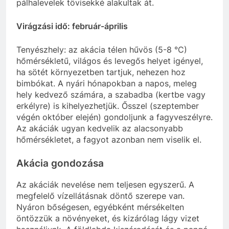
pálhalevelek tövisekké alakultak át.
Virágzási idő: február-április
Tenyészhely: az akácia télen hűvös (5-8 °C)
hőmérsékletű, világos és levegős helyet igényel,
ha sötét környezetben tartjuk, nehezen hoz
bimbókat. A nyári hónapokban a napos, meleg
hely kedvező számára, a szabadba (kertbe vagy
erkélyre) is kihelyezhetjük. Ősszel (szeptember
végén október elején) gondoljunk a fagyveszélyre.
Az akáciák ugyan kedvelik az alacsonyabb
hőmérsékletet, a fagyot azonban nem viselik el.
Akácia gondozása
Az akáciák nevelése nem teljesen egyszerű. A
megfelelő vízellátásnak döntő szerepe van.
Nyáron bőségesen, egyébként mérsékelten
öntözzük a növényeket, és kizárólag lágy vizet