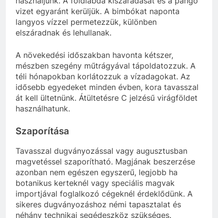
használjunk. A földlabda kiszáradását és a pangó
vizet egyaránt kerüljük. A bimbókat naponta
langyos vízzel permetezzük, különben
elszáradnak és lehullanak.
A növekedési időszakban havonta kétszer,
mészben szegény műtrágyával tápoldatozzuk. A
téli hónapokban korlátozzuk a vízadagokat. Az
idősebb egyedeket minden évben, kora tavasszal
át kell ültetnünk. Átültetésre C jelzésű virágföldet
használhatunk.
Szaporítása
Tavasszal dugványozással vagy augusztusban
magvetéssel szaporítható. Magjának beszerzése
azonban nem egészen egyszerű, legjobb ha
botanikus kerteknél vagy speciális magvak
importjával foglalkozó cégeknél érdeklődünk. A
sikeres dugványozáshoz némi tapasztalat és
néhány technikai segédeszköz szükséges.