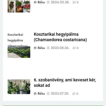
(Ardisia
Réka
2024.02.28.
0
crenata)
Kosztarikai hegyipálma
Kosztarikai
(Chamaedorea costaricana)
hegyipálma
(Chamaedorea
Réka
2023.08.26.
0
costaricana)
6. szobanövény, ami keveset kér,
sokat ad
Réka
2023.07.20.
0