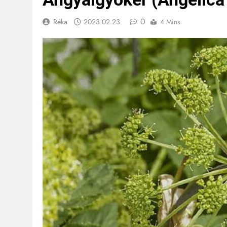
0
Réka
2023.02.23.
4 Mins