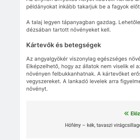
példányokat inkább takarjuk be a fagyok előt
A talaj legyen tápanyagban gazdag. Lehetőleg
dézsában tartott növényeket kell.
Kártevők és betegségek
Az angyalgyökér viszonylag egészséges növé
Elképzelhető, hogy az állatok nem viselik el 
növényen felbukkanhatnak. A kártevőket erős
vegyszereket. A lankadó levelek arra figyel
növényt.
Előz
Bejegyzés
navigáció
Hófény – kék, tavaszi virágcsillag