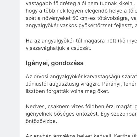
vastagabb földréteg alól nem tudnak kikelni
hogy a többinek legyen elegendő helye a tőle
szét a növényeket 50 cm-es tőtávolságra, v
angyalgyökér vaskos gyökértörzset fejleszt,
Ha az angyalgyökér túl magasra nőtt (könnyen
visszavághatjuk a csúcsát.
Igényei, gondozása
Az orvosi angyalgyökér karvastagságú szárat
Júniustól augusztusig virágzik. Parányi, fehér
lisztben forgatták volna meg őket.
Nedves, csaknem vizes földben érzi magát ig
igényelnek bőséges öntözést. Egy szezonban
öntözővízbe.
Az enyhén árnyékos helyet kedveli. Kertbe ült