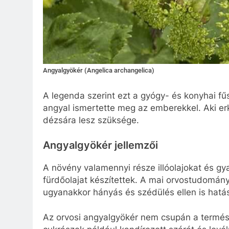
Angyalgyökér (Angelica archangelica)
A legenda szerint ezt a gyógy- és konyhai f
angyal ismertette meg az emberekkel. Aki erk
dézsára lesz szüksége.
Angyalgyökér jellemzői
A növény valamennyi része illóolajokat és gy
fürdőolajat készítettek. A mai orvostudomán
ugyanakkor hányás és szédülés ellen is hatá
Az orvosi angyalgyökér nem csupán a termés