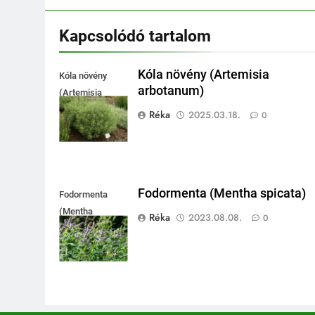
Kapcsolódó tartalom
Kóla növény (Artemisia
Kóla növény
arbotanum)
(Artemisia
arbotanum)
Réka
2025.03.18.
0
Fodormenta (Mentha spicata)
Fodormenta
(Mentha
Réka
2023.08.08.
0
spicata)