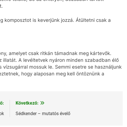
t.
 komposztot is keverjünk jozzá. Átültetni csak a
ny, amelyet csak ritkán támadnak meg kártevők.
az illatát. A levéltetvek nyáron minden szabadban élő
 vízsugárral mossuk le. Semmi esetre se használjunk
meztetnek, hogy alaposan meg kell öntöznünk a
ő:
Következő:
ok
Sédkender – mutatós évelő