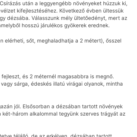
. Csírázás után a leggyengébb növényeket húzzuk ki,
vélzet kifejlesztéséhez. Következő évben ültessük
agy dézsába. Válasszunk mély ültetőedényt, mert az
 amelyből hosszú járulékos gyökerek erednek.
 elérheti, sőt, meghaladhatja a 2 métert), ősszel
 fejleszt, és 2 méternél magasabbra is megnő.
 vagy sárga, édeskés illatú virágai olyanok, mintha
azán jól. Elsősorban a dézsában tartott növények
 két-három alkalommal tegyünk szerves trágyát az
etve télálló, de az erkélyen, dézsában tartott