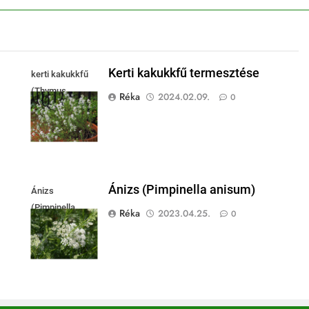
Kerti kakukkfű termesztése
kerti kakukkfű
(Thymus
Réka
2024.02.09.
0
vulgaris)
Ánizs (Pimpinella anisum)
Ánizs
(Pimpinella
Réka
2023.04.25.
0
anisum)