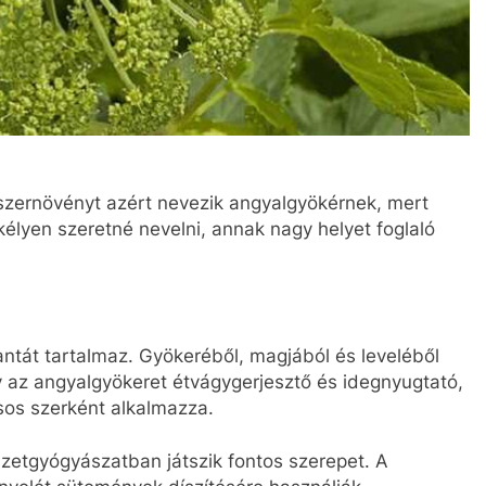
űszernövényt azért nevezik angyalgyökérnek, mert
élyen szeretné nevelni, annak nagy helyet foglaló
antát tartalmaz. Gyökeréből, magjából és leveléből
y az angyalgyökeret étvágygerjesztő és idegnyugtató,
sos szerként alkalmazza.
zetgyógyászatban játszik fontos szerepet. A