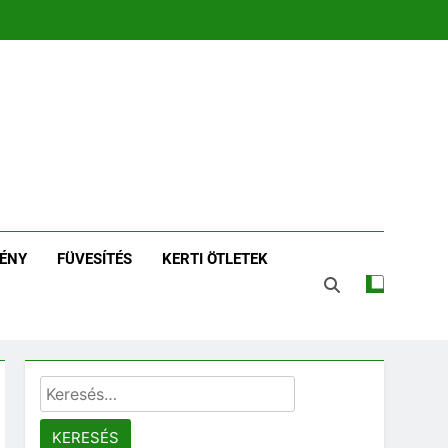
zin | Növénykereső És
tározó
ÉNY
FÜVESÍTÉS
KERTI ÖTLETEK
Keresés: