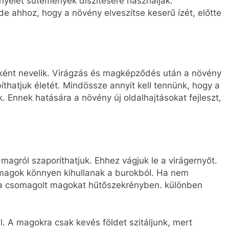
lnyelét sütemények díszítésére használják.
 de ahhoz, hogy a növény elveszítse keserű ízét, előtte
ként nevelik. Virágzás és magképződés után a növény
hatjuk életét. Mindössze annyit kell tennünk, hogy a
 Ennek hatására a növény új oldalhajtásokat fejleszt,
magról szaporíthatjuk. Ehhez vágjuk le a virágernyőt.
 magok könnyen kihullanak a burokból. Ha nem
kba csomagolt magokat hűtőszekrényben. különben
. A magokra csak kevés földet szitáljunk, mert