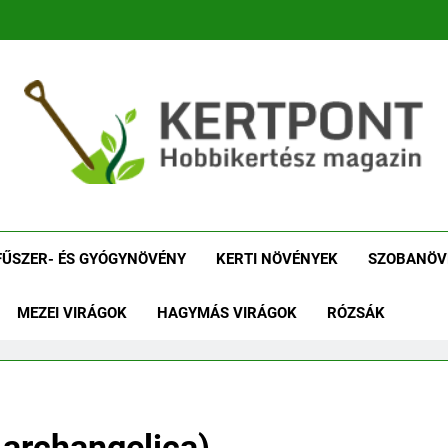
tpont Kertészeti Maga
Növénykereső És Növényhatározó
Növényha
FŰSZER- ÉS GYÓGYNÖVÉNY
KERTI NÖVÉNYEK
SZOBANÖV
MEZEI VIRÁGOK
HAGYMÁS VIRÁGOK
RÓZSÁK
 archangelica)