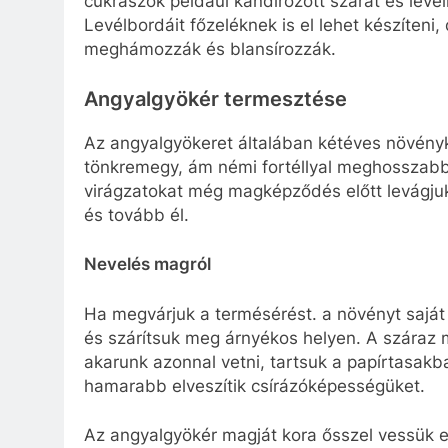
cukrászok például kandírozott szárát és levé
Levélbordáit főzeléknek is el lehet készíteni,
meghámozzák és blansírozzák.
Angyalgyökér termesztése
Az angyalgyökeret általában kétéves növény
tönkremegy, ám némi fortéllyal meghosszabbít
virágzatokat még magképződés előtt levágjuk.
és tovább él.
Nevelés magról
Ha megvárjuk a termésérést. a növényt saját 
és szárítsuk meg árnyékos helyen. A száraz
akarunk azonnal vetni, tartsuk a papírtasa
hamarabb elveszítik csírázóképességüket.
Az angyalgyökér magját kora ősszel vessük el