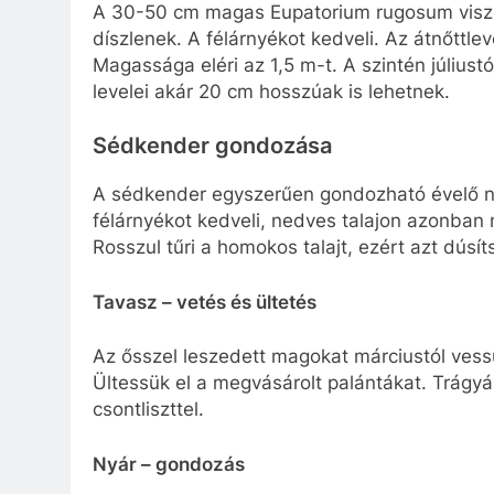
A 30-50 cm magas Eupatorium rugosum viszon
díszlenek. A félárnyékot kedveli. Az átnőttle
Magassága eléri az 1,5 m-t. A szintén júliust
levelei akár 20 cm hosszúak is lehetnek.
Sédkender gondozása
A sédkender egyszerűen gondozható évelő növé
félárnyékot kedveli, nedves talajon azonban na
Rosszul tűri a homokos talajt, ezért azt dúsí
Tavasz – vetés és ültetés
Az ősszel leszedett magokat márciustól vess
Ültessük el a megvásárolt palántákat. Trágy
csontliszttel.
Nyár – gondozás