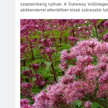
szeptemberig nyílnak. A ‘Gateway’ különlege
sédkenderrel ellentétben kissé szárazabb talaj