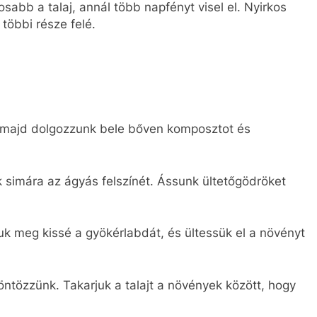
osabb a talaj, annál több napfényt visel el. Nyirkos
többi része felé.
ajt, majd dolgozzunk bele bőven komposztot és
k simára az ágyás felszínét. Ássunk ültetőgödröket
suk meg kissé a gyökérlabdát, és ültessük el a növényt
 öntözzünk. Takarjuk a talajt a növények között, hogy