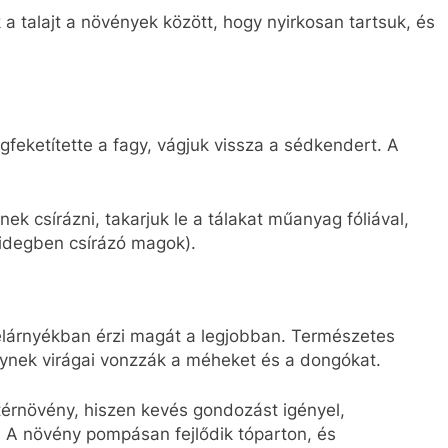
a talajt a növények között, hogy nyirkosan tartsuk, és
gfeketítette a fagy, vágjuk vissza a sédkendert. A
 csírázni, takarjuk le a tálakat műanyag fóliával,
hidegben csírázó magok).
félárnyékban érzi magát a legjobban. Természetes
ynek virágai vonzzák a méheket és a dongókat.
érnövény, hiszen kevés gondozást igényel,
. A növény pompásan fejlődik tóparton, és