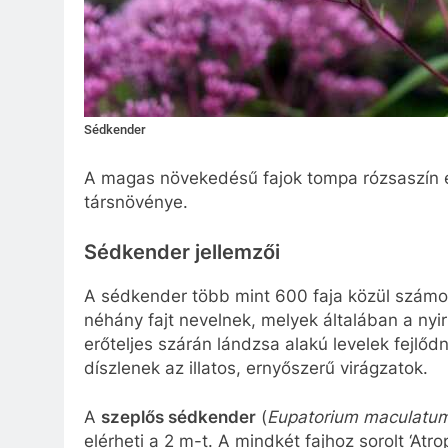
Sédkender
A magas növekedésű fajok tompa rózsaszín és
társnövénye.
Sédkender jellemzői
A sédkender több mint 600 faja közül számo
néhány fajt nevelnek, melyek általában a nyir
erőteljes szárán lándzsa alakú levelek fejlőd
díszlenek az illatos, ernyőszerű virágzatok.
A
szeplős sédkender
(
Eupatorium maculatu
elérheti a 2 m-t. A mindkét fajhoz sorolt ‘Atro