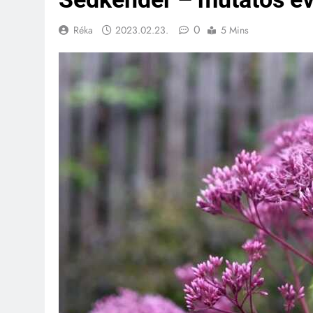
0
Réka
2023.02.23.
5 Mins