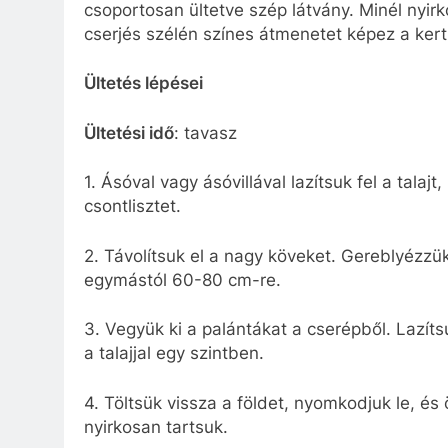
csoportosan ültetve szép látvány. Minél nyirk
cserjés szélén színes átmenetet képez a kert 
Ültetés lépései
Ültetési idő
: tavasz
1. Ásóval vagy ásóvillával lazítsuk fel a tal
csontlisztet.
2. Távolítsuk el a nagy köveket. Gereblyézzü
egymástól 60-80 cm-re.
3. Vegyük ki a palántákat a cserépből. Lazít
a talajjal egy szintben.
4. Töltsük vissza a földet, nyomkodjuk le, és
nyirkosan tartsuk.