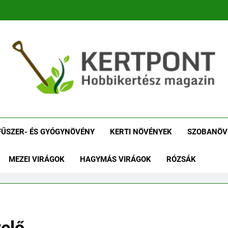
tpont Kertészeti Maga
Növénykereső És Növényhatározó
Növényha
FŰSZER- ÉS GYÓGYNÖVÉNY
KERTI NÖVÉNYEK
SZOBANÖV
MEZEI VIRÁGOK
HAGYMÁS VIRÁGOK
RÓZSÁK
elő