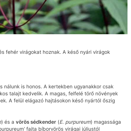
 fehér virágokat hoznak. A késő nyári virágok
s nálunk is honos. A kertekben ugyanakkor csak
kos talajt kedvelik. A magas, felfelé törő növények
nek. A felül elágazó hajtásokon késő nyártól őszig
m
) és a
vörös sédkender
(
E. purpureum
) magassága
purpureum’ fajta bíborvörös virágai júliustól