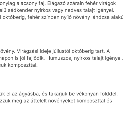
ylag alacsony faj. Elágazó szárain fehér virágok
velű sédkender nyirkos vagy nedves talajt igényel.
ól októberig, fehér színben nyíló növény lándzsa alakú
ny. Virágzási ideje júliustól októberig tart. A
pon is jól fejlődik. Humuszos, nyirkos talajt igényel.
tsuk komposzttal.
ük el az ágyásba, és takarjuk be vékonyan földdel.
ázzuk meg az áttelelt növényeket komposzttal és