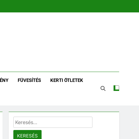
zin | Növénykereső És
tározó
ÉNY
FÜVESÍTÉS
KERTI ÖTLETEK
Keresés: