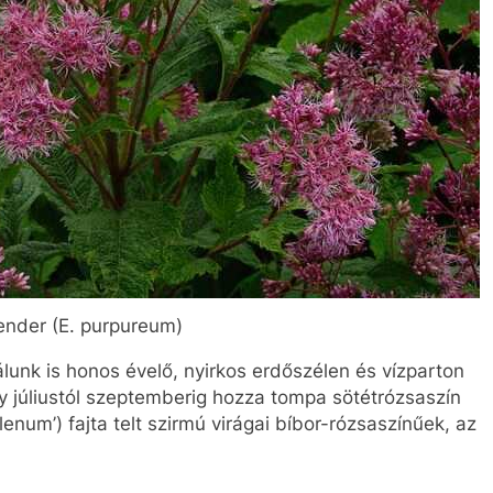
ender (E. purpureum)
álunk is honos évelő, nyirkos erdőszélen és vízparton
y júliustól szeptemberig hozza tompa sötétrózsaszín
enum’) fajta telt szirmú virágai bíbor-rózsaszínűek, az