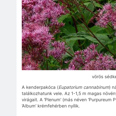
vörös sédk
A kenderpakóca (
Eupatorium cannabinum
) n
találkozhatunk vele. Az 1-1,5 m magas növén
virágait. A ‘Plenum’ (más néven ‘Purpureum Pl
‘Album’ krémfehérben nyílik.