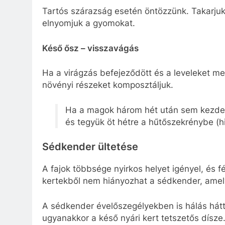
Tartós szárazság esetén öntözzünk. Takarjuk 
elnyomjuk a gyomokat.
Késő ősz – visszavágás
Ha a virágzás befejeződött és a leveleket me
növényi részeket komposztáljuk.
Ha a magok három hét után sem kezdenek
és tegyük öt hétre a hűtőszekrénybe (
Sédkender ültetése
A fajok többsége nyirkos helyet igényel, és 
kertekből nem hiányozhat a sédkender, amel
A sédkender évelőszegélyekben is hálás hátt
ugyanakkor a késő nyári kert tetszetős dísze