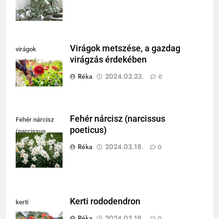
Virágok metszése, a gazdag
virágok
virágzás érdekében
metszése
Réka
2024.03.23.
0
Fehér nárcisz (narcissus
Fehér nárcisz
poeticus)
(narcissus
poeticus)
Réka
2024.03.18.
0
Kerti rododendron
kerti
rododendron
Réka
2024.03.18.
0