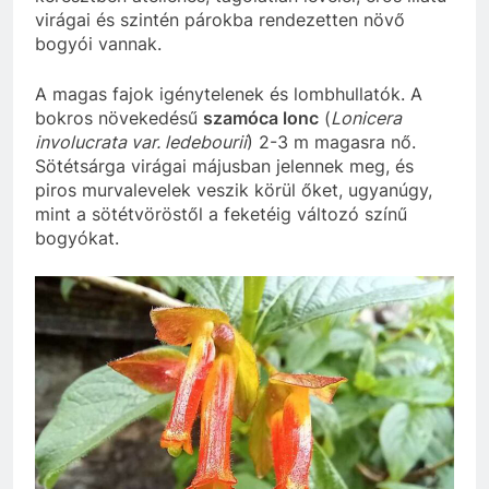
virágai és szintén párokba rendezetten növő
bogyói vannak.
A magas fajok igénytelenek és lombhullatók. A
bokros növekedésű
szamóca lonc
(
Lonicera
involucrata var. ledebourii
) 2-3 m magasra nő.
Sötétsárga virágai májusban jelennek meg, és
piros murvalevelek veszik körül őket, ugyanúgy,
mint a sötétvöröstől a feketéig változó színű
bogyókat.