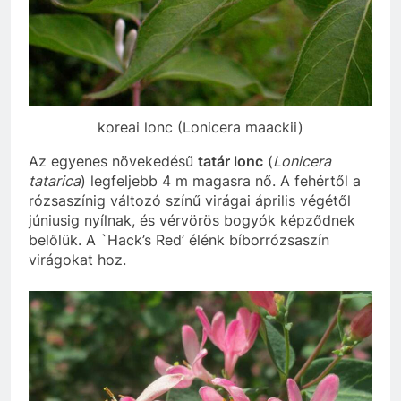
koreai lonc (Lonicera maackii)
Az egyenes növekedésű
tatár lonc
(
Lonicera
tatarica
) legfeljebb 4 m magasra nő. A fehértől a
rózsaszínig változó színű virágai április végétől
júniusig nyílnak, és vérvörös bogyók képződnek
belőlük. A `Hack’s Red’ élénk bíborrózsaszín
virágokat hoz.