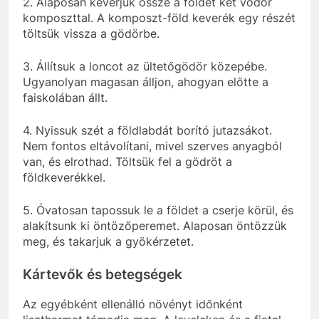
2. Alaposan keverjük össze a földet két vödör
komposzttal. A komposzt-föld keverék egy részét
töltsük vissza a gödörbe.
3. Állítsuk a loncot az ültetőgödör közepébe.
Ugyanolyan magasan álljon, ahogyan előtte a
faiskolában állt.
4. Nyissuk szét a földlabdát borító jutazsákot.
Nem fontos eltávolítani, mivel szerves anyagból
van, és elrothad. Töltsük fel a gödröt a
földkeverékkel.
5. Óvatosan tapossuk le a földet a cserje körül, és
alakítsunk ki öntözőperemet. Alaposan öntözzük
meg, és takarjuk a gyökérzetet.
Kártevők és betegségek
Az egyébként ellenálló növényt időnként