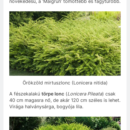
növekedésű, a ‘Maigrün’ tömöttebb és fagytűrőbb.
Örökzöld mirtuszlonc (Lonicera nitida)
A fészekalakú
törpe lonc
(
Lonicera Pileata
) csak
40 cm magasra nő, de akár 120 cm széles is lehet.
Virága halványsárga, bogyója lila.