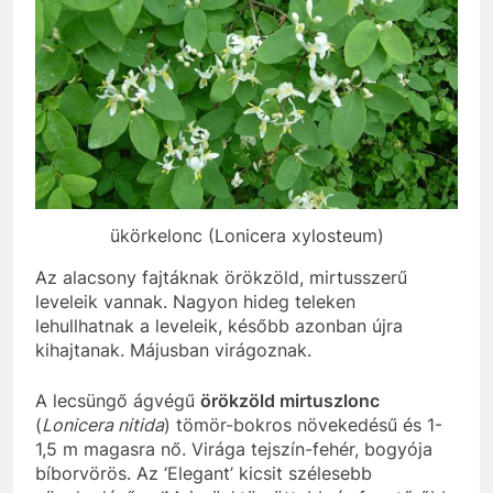
ükörkelonc (Lonicera xylosteum)
Az alacsony fajtáknak örökzöld, mirtusszerű
leveleik vannak. Nagyon hideg teleken
lehullhatnak a leveleik, később azonban újra
kihajtanak. Májusban virágoznak.
A lecsüngő ágvégű
örökzöld mirtuszlonc
(
Lonicera nitida
) tömör-bokros növekedésű és 1-
1,5 m magasra nő. Virága tejszín-fehér, bogyója
bíborvörös. Az ‘Elegant’ kicsit szélesebb