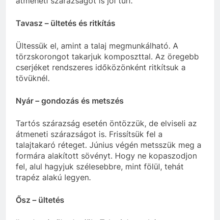
átmeneti szárazságot is jól tűri.
Tavasz – ültetés és ritkítás
Ültessük el, amint a talaj megmunkálható. A
törzskorongot takarjuk komposzttal. Az öregebb
cserjéket rendszeres időközönként ritkítsuk a
tövüknél.
Nyár – gondozás és metszés
Tartós szárazság esetén öntözzük, de elviseli az
átmeneti szárazságot is. Frissítsük fel a
talajtakaró réteget. Június végén metsszük meg a
formára alakított sövényt. Hogy ne kopaszodjon
fel, alul hagyjuk szélesebbre, mint fölül, tehát
trapéz alakú legyen.
Ősz – ültetés