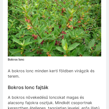
Bokros lonc
A bokros lonc minden kerti földben virágzik és
terem.
Bokros lonc fajták
A bokros növekedésű loncokat magas és
alacsony fajokra osztjuk. Mindkét csoportnak
keresztben átellenes, tagolatlan levelei, erős illatú