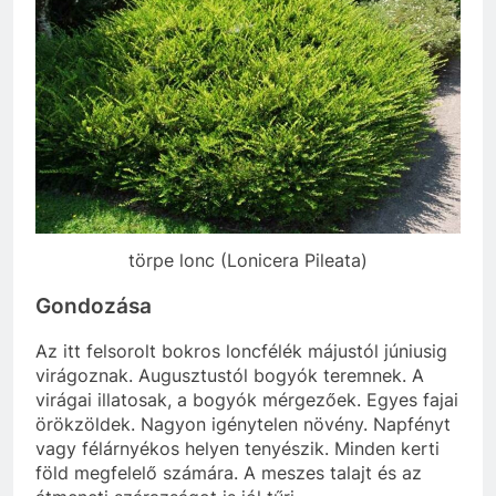
törpe lonc (Lonicera Pileata)
Gondozása
Az itt felsorolt bokros loncfélék májustól júniusig
virágoznak. Augusztustól bogyók teremnek. A
virágai illatosak, a bogyók mérgezőek. Egyes fajai
örökzöldek. Nagyon igénytelen növény. Napfényt
vagy félárnyékos helyen tenyészik. Minden kerti
föld megfelelő számára. A meszes talajt és az