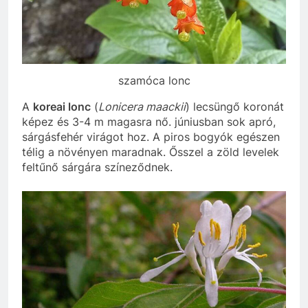
szamóca lonc
A
koreai lonc
(
Lonicera maackii
) lecsüngő koronát
képez és 3-4 m magasra nő. júniusban sok apró,
sárgásfehér virágot hoz. A piros bogyók egészen
télig a növényen maradnak. Ősszel a zöld levelek
feltűnő sárgára színeződnek.