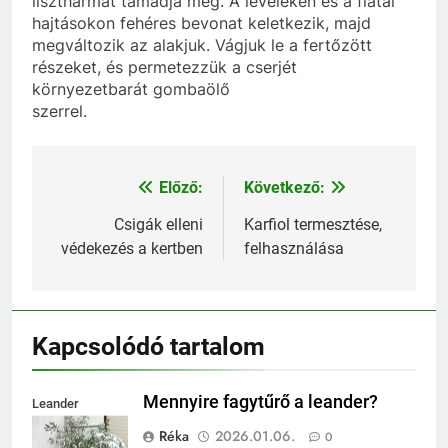
lisztharmat támadja meg. A leveleken és a fiatal
hajtásokon fehéres bevonat keletkezik, majd
megváltozik az alakjuk. Vágjuk le a fertőzött
részeket, és permetezzük a cserjét
környezetbarát gombaölő
szerrel.
Előző:
Következő:
Bejegyzés
navigáció
Csigák elleni
Karfiol termesztése,
védekezés a kertben
felhasználása
Kapcsolódó tartalom
Mennyire fagytűrő a leander?
Leander
fagytűrése
Réka
2026.01.06.
0