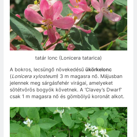
tatár lonc (Lonicera tatarica)
A bokros, lecsüngő növekedésű
ükörkelonc
(
Lonicera xylosteum
) 3 m magasra nő. Májusban
jelennek meg sárgásfehér virágai, amelyeket
sötétvörös bogyók követnek. A ‘Clavey’s Dwarf’
csak 1 m magasra nő és gömbölyű koronát alkot.