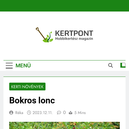
Ugrás
a
tartalomra
Kertpont
Kertpont Növénykereső És Növényhatározó
Kertészeti
MENÜ
Magazin |
Növénykereső És
KERTI NÖVÉNYEK
Növényhatározó
Bokros lonc
0
Réka
2023.12.11.
5 Mins