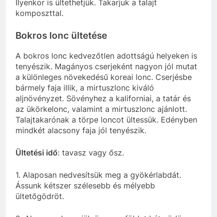
Ilyenkor is ültethetjük. Takarjuk a talajt
komposzttal.
Bokros lonc ültetése
A bokros lonc kedvezőtlen adottságú helyeken is
tenyészik. Magányos cserjeként nagyon jól mutat
a különleges növekedésű koreai lonc. Cserjésbe
bármely faja illik, a mirtuszlonc kiváló
aljnövényzet. Sövényhez a kaliforniai, a tatár és
az ükörkelonc, valamint a mirtuszlonc ajánlott.
Talajtakarónak a törpe loncot ültessük. Edényben
mindkét alacsony faja jól tenyészik.
Ültetési idő
: tavasz vagy ősz.
1. Alaposan nedvesítsük meg a gyökérlabdát.
Ássunk kétszer szélesebb és mélyebb
ültetőgödröt.