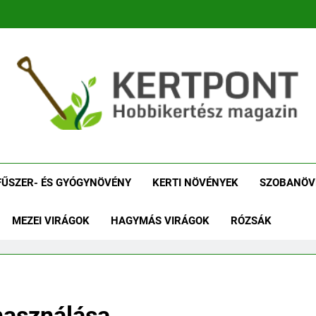
tpont Kertészeti Maga
Növénykereső És Növényhatározó
Növényha
FŰSZER- ÉS GYÓGYNÖVÉNY
KERTI NÖVÉNYEK
SZOBANÖV
MEZEI VIRÁGOK
HAGYMÁS VIRÁGOK
RÓZSÁK
lhasználása