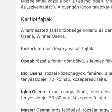
Mikroelemek közül a bór (B) és molibdén (Mo)
és „szívelhalást”). A gyengén lúgos talajokat 
Karfiol fajták
A termesztett fajták többsége holland és dán 
Osena, Winner Osena.
Kiskerti termesztésre javasolt fajták:
Opaal
: rózsája fehér, gömbölyű, a levelek fél
Idol Osena
: rózsái középnagyok, fehérek, a l
tenyészideje: 70-75 nap, középérésű fajta.
Igloo Osena
: rózsája nagy, tömör, fehér a lev
tenyészideje: 70-80 nap, középérésű fajta.
Master Osena
: erős fejlődésű, rózsája nagy,