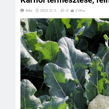
0
Réka
2023.12.11.
5 Mins