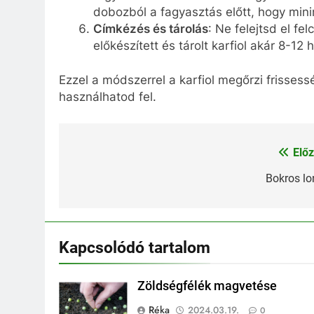
dobozból a fagyasztás előtt, hogy mini
Címkézés és tárolás
: Ne felejtsd el f
előkészített és tárolt karfiol akár 8-12
Ezzel a módszerrel a karfiol megőrzi frisses
használhatod fel.
Előz
Bejegyzés
navigáció
Bokros lo
Kapcsolódó tartalom
Zöldségfélék magvetése
Réka
2024.03.19.
0