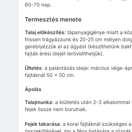
60-70 nap.
Termesztés menete
Talaj előkészítés
: tápanyagigénye miatt a kö
frissen trágyázzunk és 20-25 cm mélyen dolg
gereblyézzük el az ágyást (készíthetünk bakhát
fajták érési idejét lerövidíthetjük).
Ültetés
: a palántázás ideje: március vége-ápri
fajtáknál 50 x 50 cm.
Ápolás
Talajmunka
: a kiültetés után 2-3 alkalommal
fejek össze nem borulnak.
Fejek takarása
: a korai fajtáknál szükséges 
összekötésével, így a fény hatására a rózsá