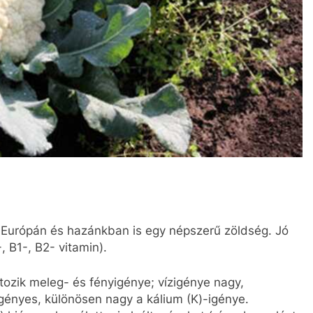
 Európán és hazánkban is egy népszerű zöldség. Jó
, B1-, B2- vitamin).
ltozik meleg- és fényigénye; vízigénye nagy,
gényes, különösen nagy a kálium (K)-igénye.