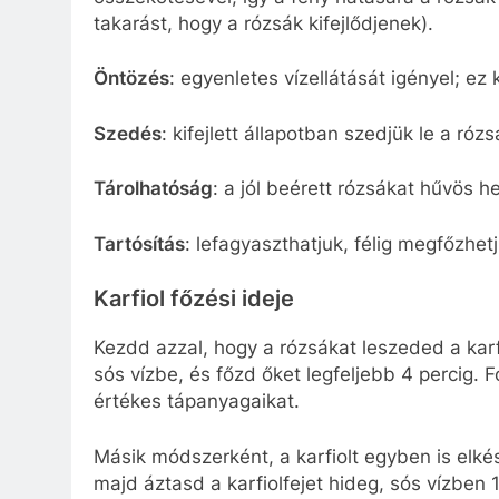
takarást, hogy a rózsák kifejlődjenek).
Öntözés
: egyenletes vízellátását igényel; ez 
Szedés
: kifejlett állapotban szedjük le a rózs
Tárolhatóság
: a jól beérett rózsákat hűvös h
Tartósítás
: lefagyaszthatjuk, félig megfőzhe
Karfiol főzési ideje
Kezdd azzal, hogy a rózsákat leszeded a karfi
sós vízbe, és főzd őket legfeljebb 4 percig. F
értékes tápanyagaikat.
Másik módszerként, a karfiolt egyben is elkés
majd áztasd a karfiolfejet hideg, sós vízben 1