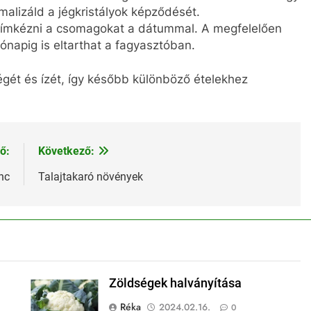
malizáld a jégkristályok képződését.
elcímkézni a csomagokat a dátummal. A megfelelően
 hónapig is eltarthat a fagyasztóban.
ségét és ízét, így később különböző ételekhez
ő:
Következő:
nc
Talajtakaró növények
Zöldségek halványítása
Réka
2024.02.16.
0