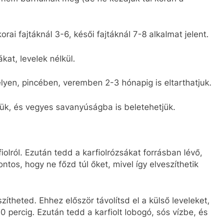
korai fajtáknál 3-6, késői fajtáknál 7-8 alkalmat jelent.
ákat, levelek nélkül.
elyen, pincében, veremben 2-3 hónapig is eltarthatjuk.
tjük, és vegyes savanyúságba is beletehetjük.
olról. Ezután tedd a karfiolrózsákat forrásban lévő,
ontos, hogy ne főzd túl őket, mivel így elveszíthetik
zítheted. Ehhez először távolítsd el a külső leveleket,
0 percig. Ezután tedd a karfiolt lobogó, sós vízbe, és