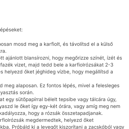
lépéseket:
aposan mosd meg a karfiolt, és távolítsd el a külső
ra.
őtt ajánlott blansírozni, hogy megőrizze színét, ízét és
 fazék vizet, majd tedd bele a karfiolrózsákat 2-3
és helyezd őket jéghideg vízbe, hogy megállítsd a
ítsd meg alaposan. Ez fontos lépés, mivel a felesleges
yasztás során.
at egy sütőpapírral bélelt tepsibe vagy tálcára úgy,
aszd le őket így egy-két órára, vagy amíg meg nem
adályozza, hogy a rózsák összetapadjanak.
arfiolrózsák megdermedtek, helyezd őket
a. Próbáld ki a levegőt kiszorítani a zacskóból vagy