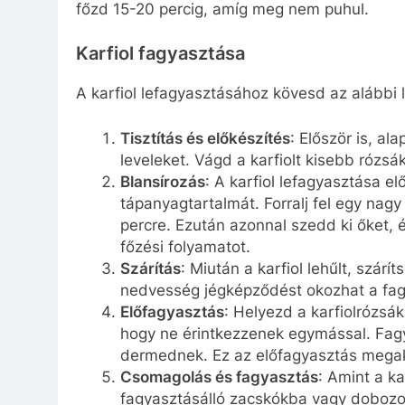
főzd 15-20 percig, amíg meg nem puhul.
Karfiol fagyasztása
A karfiol lefagyasztásához kövesd az alábbi 
Tisztítás és előkészítés
: Először is, al
leveleket. Vágd a karfiolt kisebb rózsák
Blansírozás
: A karfiol lefagyasztása el
tápanyagtartalmát. Forralj fel egy nagy
percre. Ezután azonnal szedd ki őket, 
főzési folyamatot.
Szárítás
: Miután a karfiol lehűlt, szár
nedvesség jégképződést okozhat a fag
Előfagyasztás
: Helyezd a karfiolrózsák
hogy ne érintkezzenek egymással. Fagy
dermednek. Ez az előfagyasztás megak
Csomagolás és fagyasztás
: Amint a k
fagyasztásálló zacskókba vagy dobozokb