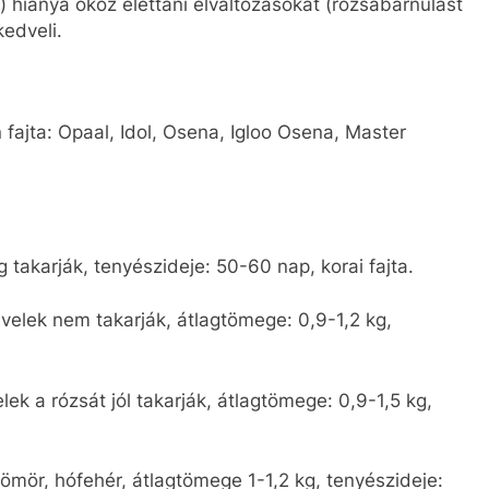
 hiánya okoz élettani elváltozásokat (rózsabarnulást
kedveli.
fajta: Opaal, Idol, Osena, Igloo Osena, Master
ig takarják, tenyészideje: 50-60 nap, korai fajta.
evelek nem takarják, átlagtömege: 0,9-1,2 kg,
elek a rózsát jól takarják, átlagtömege: 0,9-1,5 kg,
 tömör, hófehér, átlagtömege 1-1,2 kg, tenyészideje: