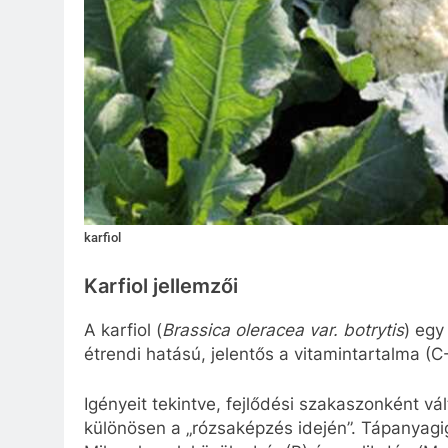
karfiol
Karfiol jellemzői
A karfiol (
Brassica oleracea var. botrytis
) egy
étrendi hatású, jelentős a vitamintartalma (C-
Igényeit tekintve, fejlődési szakaszonként vá
különösen a „rózsaképzés idején”. Tápanyagi