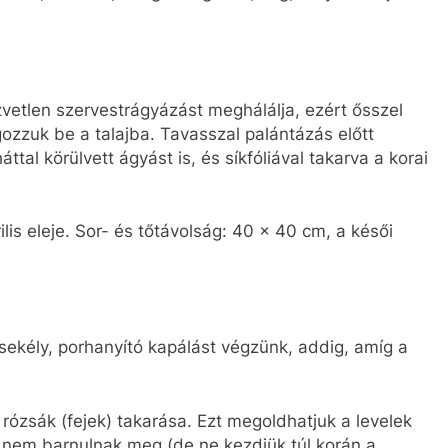
zvetlen szervestrágyázást meghálálja, ezért ősszel
ozzuk be a talajba. Tavasszal palántázás előtt
tal körülvett ágyást is, és síkfóliával takarva a korai
lis eleje. Sor- és tőtávolság: 40 x 40 cm, a késői
 sekély, porhanyító kapálást végzünk, addig, amíg a
a rózsák (fejek) takarása. Ezt megoldhatjuk a levelek
k nem barnulnak meg (de ne kezdjük túl korán a