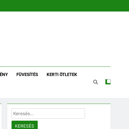
zin | Növénykereső És
tározó
ÉNY
FÜVESÍTÉS
KERTI ÖTLETEK
Keresés: