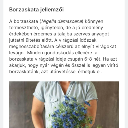
Borzaskata jellemzői
A borzaskata (
Nigella damascena
) könnyen
termeszthető, igénytelen, de a jó eredmény
érdekében érdemes a talajba szerves anyagot
juttatni ültetés előtt. A virágzási időszak
meghosszabbítására célszerű az elnyílt virágokat
levágni. Minden gondoskodás ellenére a
borzaskata virágzási ideje csupán 6-8 hét. Ha azt
akarjuk, hogy nyár végén és ősszel is legyen virító
borzaskatánk, azt utánvetéssel érhetjük el.