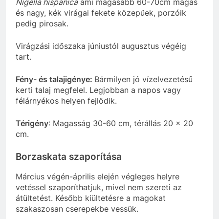
Nigella hispanica
ami magasabb 60-70cm magas
és nagy, kék virágai fekete közepűek, porzóik
pedig pirosak.
Virágzási időszaka júniustól augusztus végéig
tart.
Fény- és talajigénye:
Bármilyen jó vízelvezetésű
kerti talaj megfelel. Legjobban a napos vagy
félárnyékos helyen fejlődik.
Térigény
: Magasság 30-60 cm, térállás 20 x 20
cm.
Borzaskata szaporítása
Március végén-április elején végleges helyre
vetéssel szaporíthatjuk, mivel nem szereti az
átültetést. Később kiültetésre a magokat
szakaszosan cserepekbe vessük.