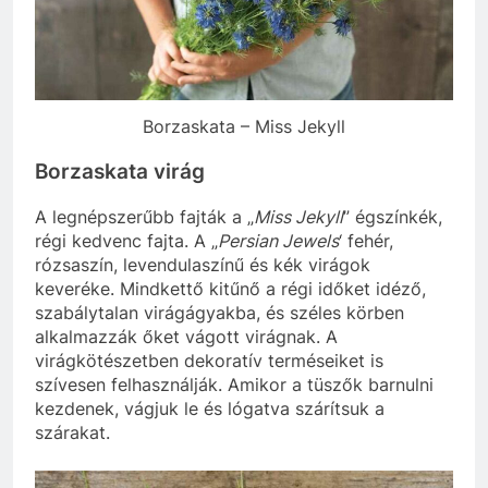
Borzaskata – Miss Jekyll
Borzaskata virág
A legnépszerűbb fajták a „
Miss Jekyll
” égszínkék,
régi kedvenc fajta. A „
Persian Jewels
‘ fehér,
rózsaszín, levendulaszínű és kék virágok
keveréke. Mindkettő kitűnő a régi időket idéző,
szabálytalan virágágyakba, és széles körben
alkalmazzák őket vágott virágnak. A
virágkötészetben dekoratív terméseiket is
szívesen felhasználják. Amikor a tüszők barnulni
kezdenek, vágjuk le és lógatva szárítsuk a
szárakat.