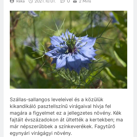
0
Réka
2021.10.01.
2 Mins
Szállas-sallangos leveleivel és a közülük
kikandikáló pasztellszínű virágaival hívja fel
magára a figyelmet ez a jellegzetes növény. Kék
fajtáit évszázadokon át ültették a kertekben; ma
már népszerűbbek a színkeverékek. Fagytűrő
egynyári virágágyi növény.