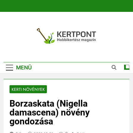
Ugrás
a
tartalomra
Kertpont
Kertpont Növénykereső És Növényhatározó
Kertészeti
MENÜ
Magazin |
Növénykereső És
KERTI NÖVÉNYEK
Növényhatározó
Borzaskata (Nigella
damascena) növény
gondozása