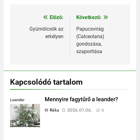
Előző:
Következő:
Bejegyzés
navigáció
Gyümölcsök az
Papucsvirág
erkélyen
(Calceolaria)
gondozása,
szaporítása
Kapcsolódó tartalom
Mennyire fagytűrő a leander?
Leander
fagytűrése
Réka
2026.01.06.
0