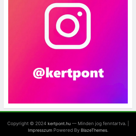
Copyright © 2024
— Minden jog fenntartva. |
kertpont.hu
Powered By
.
Impresszum
BlazeThemes