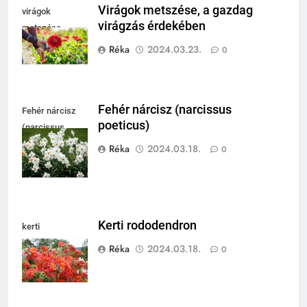
Virágok metszése, a gazdag
virágok
virágzás érdekében
metszése
Réka
2024.03.23.
0
Fehér nárcisz (narcissus
Fehér nárcisz
poeticus)
(narcissus
poeticus)
Réka
2024.03.18.
0
Kerti rododendron
kerti
rododendron
Réka
2024.03.18.
0