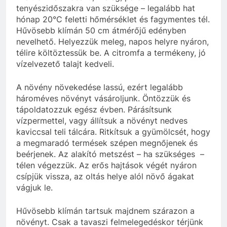
tenyészidőszakra van szüksége – legalább hat
hónap 20°C feletti hőmérséklet és fagymentes tél.
Hűvösebb klímán 50 cm átmérőjű edényben
nevelhető. Helyezzük meleg, napos helyre nyáron,
télire költöztessük be. A citromfa a termékeny, jó
vízelvezető talajt kedveli.
A növény növekedése lassú, ezért legalább
hároméves növényt vásároljunk. Öntözzük és
tápoldatozzuk egész évben. Párásítsunk
vízpermettel, vagy állítsuk a növényt nedves
kaviccsal teli tálcára. Ritkítsuk a gyümölcsét, hogy
a megmaradó termések szépen megnőjenek és
beérjenek. Az alakító metszést – ha szükséges –
télen végezzük. Az erős hajtások végét nyáron
csípjük vissza, az oltás helye alól növő ágakat
vágjuk le.
Hűvösebb klímán tartsuk majdnem szárazon a
növényt. Csak a tavaszi felmelegedéskor térjünk