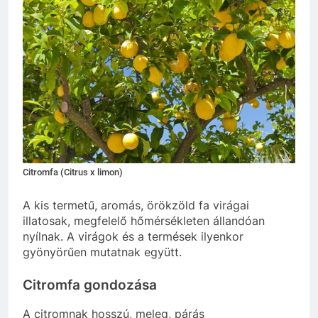
Citromfa (Citrus x limon)
A kis termetű, aromás, örökzöld fa virágai
illatosak, megfelelő hőmérsékleten állandóan
nyílnak. A virágok és a termések ilyenkor
gyönyörűen mutatnak együtt.
Citromfa gondozása
A citromnak hosszú, meleg, párás