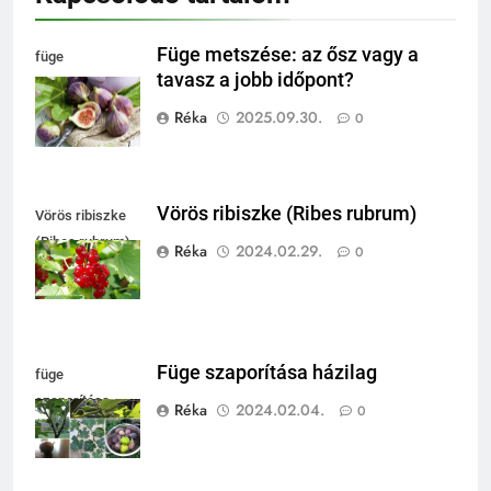
Füge metszése: az ősz vagy a
füge
tavasz a jobb időpont?
felhasználása
Réka
2025.09.30.
0
Vörös ribiszke (Ribes rubrum)
Vörös ribiszke
(Ribes rubrum)
Réka
2024.02.29.
0
Füge szaporítása házilag
füge
szaporítása
Réka
2024.02.04.
0