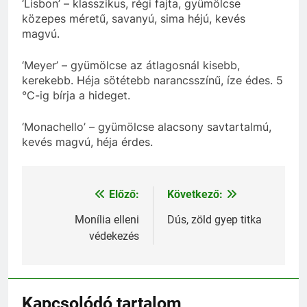
‘Lisbon’ – klasszikus, régi fajta, gyümölcse
közepes méretű, savanyú, sima héjú, kevés
magvú.
‘Meyer’ – gyümölcse az átlagosnál kisebb,
kerekebb. Héja sötétebb narancsszínű, íze édes. 5
°C-ig bírja a hideget.
‘Monachello’ – gyümölcse alacsony savtartalmú,
kevés magvú, héja érdes.
Előző:
Következő:
Bejegyzés
navigáció
Monília elleni
Dús, zöld gyep titka
védekezés
Kapcsolódó tartalom