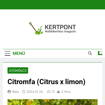
Ugrás
a
tartalomra
Kertpont
Kertpont Növénykereső És Növényhatározó
Kertészeti
MENÜ
Magazin |
Növénykereső És
GYÜMÖLCS
Növényhatározó
Citromfa (Citrus x limon)
0
Réka
2024.01.26.
2 Mins