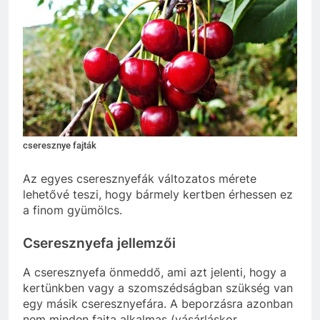
cseresznye fajták
Az egyes cseresznyefák változatos mérete
lehetővé teszi, hogy bármely kertben érhessen ez
a finom gyümölcs.
Cseresznyefa jellemzői
A cseresznyefa önmeddő, ami azt jelenti, hogy a
kertünkben vagy a szomszédságban szükség van
egy másik cseresznyefára. A beporzásra azonban
nem minden fajta alkalmas (vásárláskor