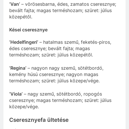
‘Van’
– vörösesbarna, édes, zamatos cseresznye;
bevált fajta; magas terméshozam; szüret: július
közepétől.
Kései cseresznye
‘Hedelfingeri’
– hatalmas szemű, feketés-piros,
édes cseresznye; bevált fajta; magas
terméshozam; szüret: július közepétől.
‘Regina’
– nagyon nagy szemű, sötétbordó,
kemény húsú cseresznye; nagyon magas
terméshozam; szüret: július közepe/vége.
‘Viola’
– nagy szemű, sötétbordó, ropogós
cseresznye; magas terméshozam; szüret: július
közepe/vége.
Cseresznyefa ültetése