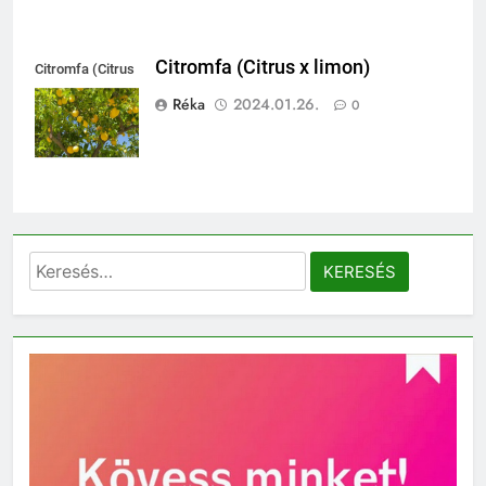
Citromfa (Citrus x limon)
Citromfa (Citrus
x limon)
Réka
2024.01.26.
0
Keresés: