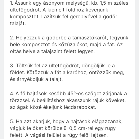
1. Ássunk egy ásónyom mélységű, kb. 1,5 m széles
ültetőgödröt. A kiemelt földhöz keverjünk
komposztot. Lazítsuk fel gereblyével a gödör
talaját.
2. Helyezzük a gödörbe a támasztókarót, tegyünk
bele komposztot és kőzúzalékot, majd a fát. Az
oltás helye a talajszint felett legyen.
3. Töltsük fel az ültetőgödröt, döngöljük le a
földet. Kötözzük a fát a karóhoz, öntözzük meg,
és árnyékoljuk a talajt.
4. A fő hajtások később 45°-os szöget zárjanak a
törzzsel. A beállításhoz akasszunk rájuk köveket,
az ágak közé ékeljünk lécdarabokat.
5. Ha azt akarjuk, hogy a hajtások elágazzanak,
vágjuk le őket körülbelül 0,5 cm-rel egy rügy
felett. A vágási felület a rügy felől lejtsen.