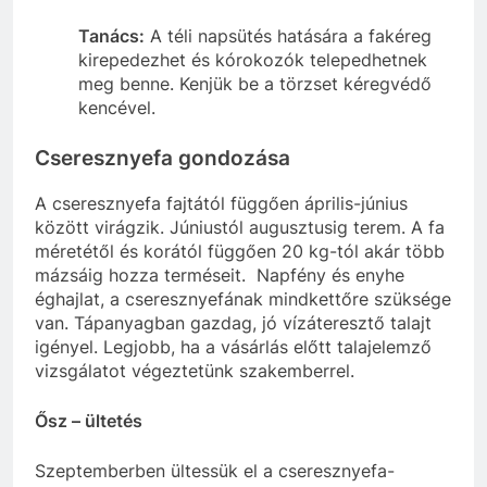
Tanács:
A téli napsütés hatására a fakéreg
kirepedezhet és kórokozók telepedhetnek
meg benne. Kenjük be a törzset kéregvédő
kencével.
Cseresznyefa gondozása
A cseresznyefa fajtától függően április-június
között virágzik. Júniustól augusztusig terem. A fa
méretétől és korától függően 20 kg-tól akár több
mázsáig hozza terméseit. Napfény és enyhe
éghajlat, a cseresznyefának mindkettőre szüksége
van. Tápanyagban gazdag, jó vízáteresztő talajt
igényel. Legjobb, ha a vásárlás előtt talajelemző
vizsgálatot végeztetünk szakemberrel.
Ősz – ültetés
Szeptemberben ültessük el a cseresznyefa-