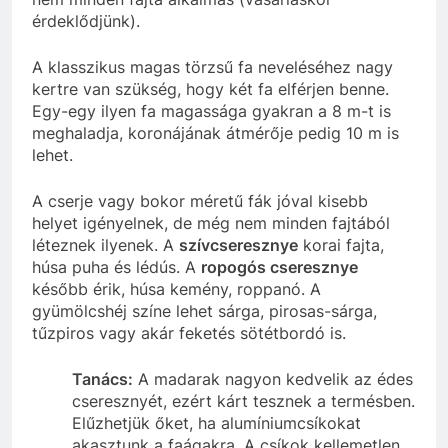
érdeklődjünk).
A klasszikus magas törzsű fa neveléséhez nagy
kertre van szükség, hogy két fa elférjen benne.
Egy-egy ilyen fa magassága gyakran a 8 m-t is
meghaladja, koronájának átmérője pedig 10 m is
lehet.
A cserje vagy bokor méretű fák jóval kisebb
helyet igényelnek, de még nem minden fajtából
léteznek ilyenek. A
szívcseresznye
korai fajta,
húsa puha és lédús. A
ropogós cseresznye
később érik, húsa kemény, roppanó. A
gyümölcshéj színe lehet sárga, pirosas-sárga,
tűzpiros vagy akár feketés sötétbordó is.
Tanács:
A madarak nagyon kedvelik az édes
cseresznyét, ezért kárt tesznek a termésben.
Elűzhetjük őket, ha alumíniumcsíkokat
akasztunk a faágakra. A csíkok kellemetlen