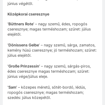
június végétől.
Középkorai cseresznye
‘Büttners Rote’
– nagy szemű, édes, ropogós
cseresznye; magas terméshozam; szüret: július
elejétől.
‘Dönissens Gelbe
‘ – nagy szemű, sárga, zamatos,
kemény húsú cseresznye; jó terméshozam; szüret:
július elejétől.
‘Große Prinzessin’
– nagy szemű, sárgás-piros,
édes cseresznye magas terméshozam; szüret:
június vége/július eleje.
‘Sam’
– közepes méretű, sötét-bordó, lédús,
ropogós cseresznye; magas terméshozam;
szedés: július közepétől.