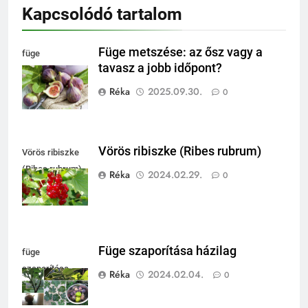
Kapcsolódó tartalom
Füge metszése: az ősz vagy a
füge
tavasz a jobb időpont?
felhasználása
Réka
2025.09.30.
0
Vörös ribiszke (Ribes rubrum)
Vörös ribiszke
(Ribes rubrum)
Réka
2024.02.29.
0
Füge szaporítása házilag
füge
szaporítása
Réka
2024.02.04.
0