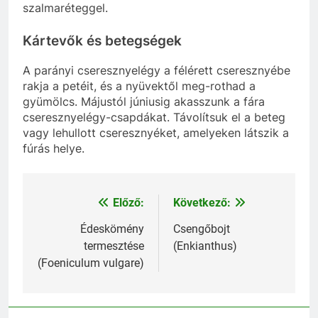
szalmaréteggel.
Kártevők és betegségek
A parányi cseresznyelégy a félérett cseresznyébe
rakja a petéit, és a nyüvektől meg-rothad a
gyümölcs. Májustól júniusig akasszunk a fára
cseresznyelégy-csapdákat. Távolítsuk el a beteg
vagy lehullott cseresznyéket, amelyeken látszik a
fúrás helye.
Előző:
Következő:
Bejegyzés
navigáció
Édeskömény
Csengőbojt
termesztése
(Enkianthus)
(Foeniculum vulgare)