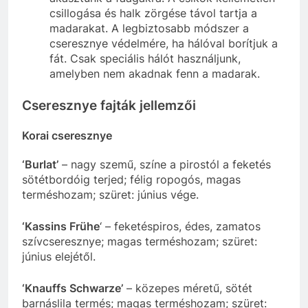
csillogása és halk zörgése távol tartja a
madarakat. A legbiztosabb módszer a
cseresznye védelmére, ha hálóval borítjuk a
fát. Csak speciális hálót használjunk,
amelyben nem akadnak fenn a madarak.
Cseresznye fajták jellemzői
Korai cseresznye
‘Burlat’
– nagy szemű, színe a pirostól a feketés
sötétbordóig terjed; félig ropogós, magas
terméshozam; szüret: június vége.
‘Kassins Frühe
‘ – feketéspiros, édes, zamatos
szívcseresznye; magas terméshozam; szüret:
június elejétől.
‘Knauffs Schwarze’
– közepes méretű, sötét
barnáslila termés; magas terméshozam; szüret: