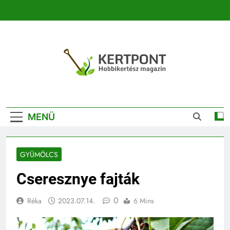
Ugrás
a
tartalomra
Kertpont
Kertpont Növénykereső És Növényhatározó
Kertészeti
MENÜ
Magazin |
Növénykereső És
GYÜMÖLCS
Növényhatározó
Cseresznye fajták
0
Réka
2023.07.14.
6 Mins