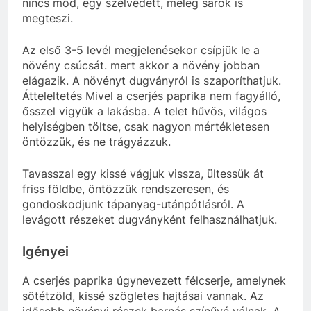
nincs mód, egy szélvédett, meleg sarok is
megteszi.
Az első 3-5 levél megjelenésekor csípjük le a
növény csúcsát. mert akkor a növény jobban
elágazik. A növényt dugványról is szaporíthatjuk.
Átteleltetés Mivel a cserjés paprika nem fagyálló,
ősszel vigyük a lakásba. A telet hűvös, világos
helyiségben töltse, csak nagyon mértékletesen
öntözzük, és ne trágyázzuk.
Tavasszal egy kissé vágjuk vissza, ültessük át
friss földbe, öntözzük rendszeresen, és
gondoskodjunk tápanyag-utánpótlásról. A
levágott részeket dugványként felhasználhatjuk.
Igényei
A cserjés paprika úgynevezett félcserje, amelynek
sötétzöld, kissé szögletes hajtásai vannak. Az
idősebb növényi részek barnás színűvé válnak. A