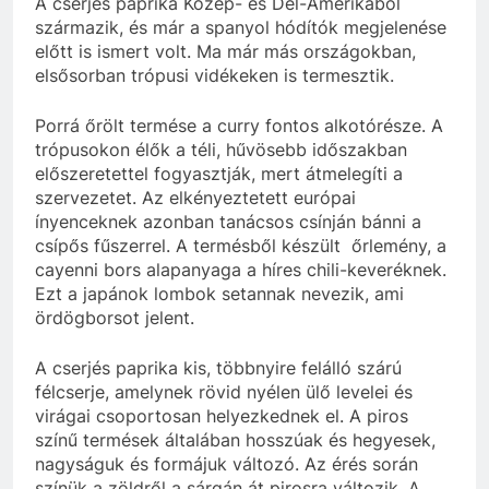
A cserjés paprika Közép- és Dél-Amerikából
származik, és már a spanyol hódítók megjelenése
előtt is ismert volt. Ma már más országokban,
elsősorban trópusi vidékeken is termesztik.
Porrá őrölt termése a curry fontos alkotórésze. A
trópusokon élők a téli, hűvösebb időszakban
előszeretettel fogyasztják, mert átmelegíti a
szervezetet. Az elkényeztetett európai
ínyenceknek azonban tanácsos csínján bánni a
csípős fűszerrel. A termésből készült őrlemény, a
cayenni bors alapanyaga a híres chili-keveréknek.
Ezt a japánok lombok setannak nevezik, ami
ördögborsot jelent.
A cserjés paprika kis, többnyire felálló szárú
félcserje, amelynek rövid nyélen ülő levelei és
virágai csoportosan helyezkednek el. A piros
színű termések általában hosszúak és hegyesek,
nagyságuk és formájuk változó. Az érés során
színük a zöldről a sárgán át pirosra változik. A