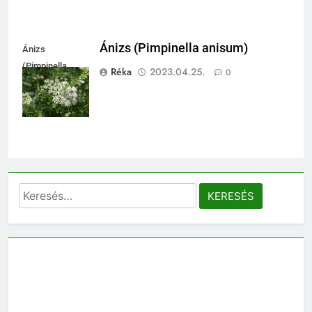
Ánizs (Pimpinella anisum)
Ánizs
(Pimpinella
Réka
2023.04.25.
0
anisum)
Keresés: