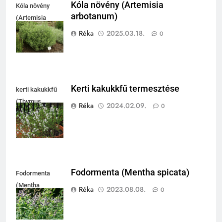
Kóla növény (Artemisia
Kóla növény
arbotanum)
(Artemisia
arbotanum)
Réka
2025.03.18.
0
Kerti kakukkfű termesztése
kerti kakukkfű
(Thymus
Réka
2024.02.09.
0
vulgaris)
Fodormenta (Mentha spicata)
Fodormenta
(Mentha
Réka
2023.08.08.
0
spicata)