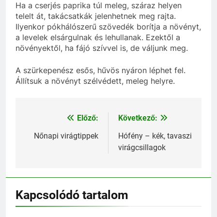
Ha a cserjés paprika túl meleg, száraz helyen
telelt át, takácsatkák jelenhetnek meg rajta.
Ilyenkor pókhálószerű szövedék borítja a növényt,
a levelek elsárgulnak és lehullanak. Ezektől a
növényektől, ha fájó szívvel is, de váljunk meg.
A szürkepenész esős, hűvös nyáron léphet fel.
Állítsuk a növényt szélvédett, meleg helyre.
Előző:
Következő:
Bejegyzés
navigáció
Nőnapi virágtippek
Hófény – kék, tavaszi
virágcsillagok
Kapcsolódó tartalom