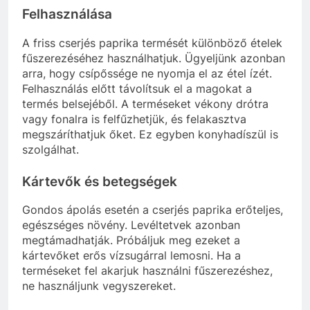
Felhasználása
A friss cserjés paprika termését különböző ételek
fűszerezéséhez használhatjuk. Ügyeljünk azonban
arra, hogy csípőssége ne nyomja el az étel ízét.
Felhasználás előtt távolítsuk el a magokat a
termés belsejéből. A terméseket vékony drótra
vagy fonalra is felfűzhetjük, és felakasztva
megszáríthatjuk őket. Ez egyben konyhadíszül is
szolgálhat.
Kártevők és betegségek
Gondos ápolás esetén a cserjés paprika erőteljes,
egészséges növény. Levéltetvek azonban
megtámadhatják. Próbáljuk meg ezeket a
kártevőket erős vízsugárral lemosni. Ha a
terméseket fel akarjuk használni fűszerezéshez,
ne használjunk vegyszereket.