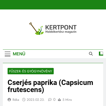
Ugrás
a
tartalomra
Kertpont
Kertpont Növénykereső És Növényhatározó
Kertészeti
MENÜ
Magazin |
Növénykereső És
FŰSZER- ÉS GYÓGYNÖVÉNY
Növényhatározó
Cserjés paprika (Capsicum
frutescens)
0
Réka
2023.02.23.
5 Mins