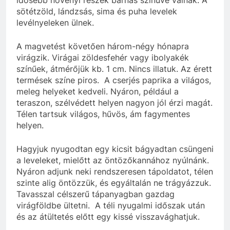
sötétzöld, lándzsás, sima és puha levelek
levélnyeleken ülnek.
A magvetést követően három-négy hónapra
virágzik. Virágai zöldesfehér vagy ibolyakék
színűek, átmérőjük kb. 1 cm. Nincs illatuk. Az érett
termések színe piros. A cserjés paprika a világos,
meleg helyeket kedveli. Nyáron, például a
teraszon, szélvédett helyen nagyon jól érzi magát.
Télen tartsuk világos, hűvös, ám fagymentes
helyen.
Hagyjuk nyugodtan egy kicsit bágyadtan csüngeni
a leveleket, mielőtt az öntözőkannához nyúlnánk.
Nyáron adjunk neki rendszeresen tápoldatot, télen
szinte alig öntözzük, és egyáltalán ne trágyázzuk.
Tavasszal célszerű tápanyagban gazdag
virágföldbe ültetni. A téli nyugalmi időszak után
és az átültetés előtt egy kissé visszavághatjuk.