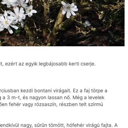
it, ezért az egyik legbájosabb kerti cserje.
rciusban kezdi bontani virágait. Ez a faj törpe a
 a 3 m-t, és nagyon lassan nő. Még a levelek
ggően fehér vagy rózsaszín, részben telt szirmú
rendkívül nagy, sűrűn tömött, hófehér virágú fajta. A