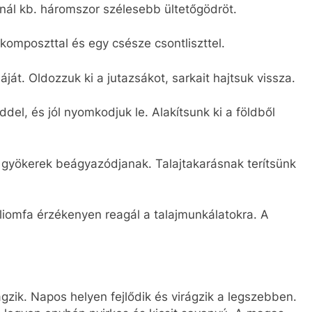
nál kb. háromszor szélesebb ültetőgödröt.
 komposzttal és egy csésze csontliszttel.
ját. Oldozzuk ki a jutazsákot, sarkait hajtsuk vissza.
lddel, és jól nyomkodjuk le. Alakítsunk ki a földből
 gyökerek beágyazódjanak. Talajtakarásnak terítsünk
 liliomfa érzékenyen reagál a talajmunkálatokra. A
irágzik. Napos helyen fejlődik és virágzik a legszebben.