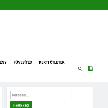
zin | Növénykereső És
tározó
ÉNY
FÜVESÍTÉS
KERTI ÖTLETEK
Keresés: