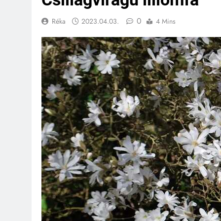
0
Réka
2023.04.03.
4 Mins