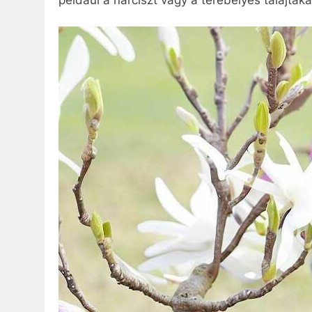
például a nárciszt vagy a terebélyes talajtaka