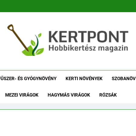
tpont Kertészeti Maga
Növénykereső És Növényhatározó
Növényha
FŰSZER- ÉS GYÓGYNÖVÉNY
KERTI NÖVÉNYEK
SZOBANÖV
MEZEI VIRÁGOK
HAGYMÁS VIRÁGOK
RÓZSÁK