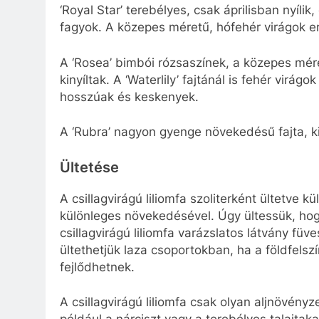
‘Royal Star’ terebélyes, csak áprilisban nyíli
fagyok. A közepes méretű, hófehér virágok er
A ‘Rosea’ bimbói rózsaszínek, a közepes mér
kinyíltak. A ‘Waterlily’ fajtánál is fehér vir
hosszúak és keskenyek.
A ‘Rubra’ nagyon gyenge növekedésű fajta, ki
Ültetése
A csillagvirágú liliomfa szoliterként ültetve 
különleges növekedésével. Úgy ültessük, hog
csillagvirágú liliomfa varázslatos látvány füv
ültethetjük laza csoportokban, ha a földfelsz
fejlődhetnek.
A csillagvirágú liliomfa csak olyan aljnövény