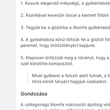
1. Ássunk elegendő mélységű, a gyökérlabdá
2. Ásóvillával keverjük össze a kiemelt földet
3. Tegyük be a gödörbe a liliomfa gyökérlabdá
4. A gyökérlabda körül töltsük fel a gödröt fö
peremet, hogy öntözőtányért kapjunk.
5. Alaposan öntözzük meg a növényt, hogy a
szét körülötte komposztot.
Mivel gyökerei a felszín alatt futnak, a
törzs körüli tányért hagyjuk szabadon.
Gondozása
A csillagvirágú liliomfa márciustól áprilisig v