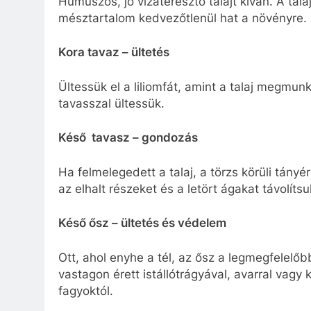
Humuszos, jó vízáteresztő talajt kíván. A tal
mésztartalom kedvezőtlenül hat a növényre.
Kora tavaz – ültetés
Ültessük el a liliomfát, amint a talaj megmunk
tavasszal ültessük.
Késő tavasz – gondozás
Ha felmelegedett a talaj, a törzs körüli tányé
az elhalt részeket és a letört ágakat távolíts
Késő ősz – ültetés és védelem
Ott, ahol enyhe a tél, az ősz a legmegfelelőbb
vastagon érett istállótrágyával, avarral vagy
fagyoktól.