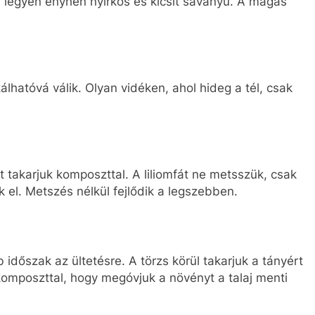
aj legyen enyhén nyirkos és kicsit savanyú. A magas
álhatóvá válik. Olyan vidéken, ahol hideg a tél, csak
rt takarjuk komposzttal. A liliomfát ne metsszük, csak
uk el. Metszés nélkül fejlődik a legszebben.
 időszak az ültetésre. A törzs körül takarjuk a tányért
 komposzttal, hogy megóvjuk a növényt a talaj menti