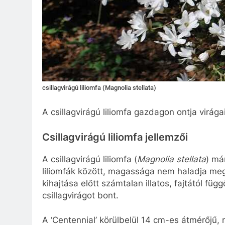
csillagvirágú liliomfa (Magnolia stellata)
A csillagvirágú liliomfa gazdagon ontja virága
Csillagvirágú liliomfa jellemzői
A csillagvirágú liliomfa (
Magnolia stellata
) má
liliomfák között, magassága nem haladja meg
kihajtása előtt számtalan illatos, fajtától fü
csillagvirágot bont.
A ‘Centennial’ körülbelül 14 cm-es átmérőjű, 