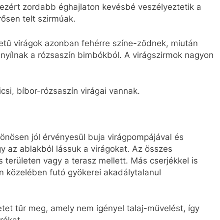
k, ezért zordabb éghajlaton kevésbé veszélyeztetik a
ősen telt szirmúak.
etű virágok azonban fehérre színe-ződnek, miután
ágok nyílnak a rózsaszín bimbókból. A virágszirmok nagyon
csi, bíbor-rózsaszín virágai vannak.
különösen jól érvényesül buja virágpompájával és
y az ablakból lássuk a virágokat. Az összes
es területen vagy a terasz mellett. Más cserjékkel is
ín közelében futó gyökerei akadálytalanul
zetet tűr meg, amely nem igényel talaj-művelést, így