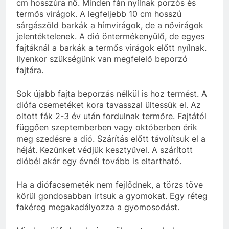
cm hosszúra nő. Minden fán nyílnak porzós és
termős virágok. A legfeljebb 10 cm hosszú
sárgászöld barkák a hímvirágok, de a nővirágok
jelentéktelenek. A dió öntermékenyülő, de egyes
fajtáknál a barkák a termős virágok előtt nyílnak.
Ilyenkor szükségünk van megfelelő beporzó
fajtára.
Sok újabb fajta beporzás nélkül is hoz termést. A
diófa csemetéket kora tavasszal ültessük el. Az
oltott fák 2-3 év után fordulnak termőre. Fajtától
függően szeptemberben vagy októberben érik
meg szedésre a dió. Szárítás előtt távolítsuk el a
héját. Kezünket védjük kesztyűvel. A szárított
dióbél akár egy évnél tovább is eltartható.
Ha a diófacsemeték nem fejlődnek, a törzs töve
körül gondosabban irtsuk a gyomokat. Egy réteg
fakéreg megakadályozza a gyomosodást.