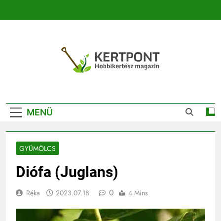
Ugrás
a
tartalomra
Kertpont
Kertpont Növénykereső És Növényhatározó
Kertészeti
MENÜ
Magazin |
Növénykereső És
GYÜMÖLCS
Növényhatározó
Diófa (Juglans)
0
Réka
2023.07.18.
4 Mins