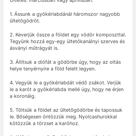
Ültetés: márciusban vagy áprilisban.
1. Ássunk a gyökérlabdánál háromszor nagyobb
ültetőgödröt.
2. Keverjük össze a földet egy vödör komposzttal.
Tegyünk hozzá egy-egy ültetőkanálnyi szerves és
ásványi műtrágyát is.
3. Állítsuk a diófát a gödörbe úgy, hogy az oltás
helye tenyérnyire a föld felett legyen.
4. Vegyük le a gyökérlabdát védő zsákot. Verjük
le a karót a gyökérlabda mellé úgy, hogy ne érjen
a koronáig.
5. Töltsük a földet az ültetőgödörbe és tapossuk
le. Bőségesen öntözzük meg. Nyolcashurokkal
kötözzük a törzset a karóhoz.