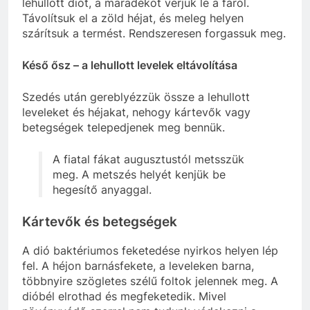
lehullott diót, a maradékot verjük le a fáról.
Távolítsuk el a zöld héjat, és meleg helyen
szárítsuk a termést. Rendszeresen forgassuk meg.
Késő ősz – a lehullott levelek eltávolítása
Szedés után gereblyézzük össze a lehullott
leveleket és héjakat, nehogy kártevők vagy
betegségek telepedjenek meg bennük.
A fiatal fákat augusztustól metsszük
meg. A metszés helyét kenjük be
hegesítő anyaggal.
Kártevők és betegségek
A dió baktériumos feketedése nyirkos helyen lép
fel. A héjon barnásfekete, a leveleken barna,
többnyire szögletes szélű foltok jelennek meg. A
dióbél elrothad és megfeketedik. Mivel