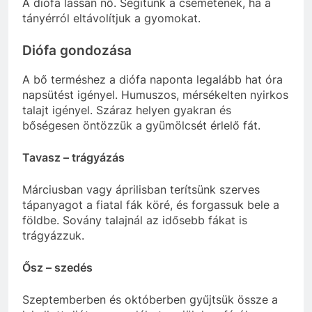
A diófa lassan nő. Segítünk a csemetének, ha a
tányérról eltávolítjuk a gyomokat.
Diófa gondozása
A bő terméshez a diófa naponta legalább hat óra
napsütést igényel. Humuszos, mérsékelten nyirkos
talajt igényel. Száraz helyen gyakran és
bőségesen öntözzük a gyümölcsét érlelő fát.
Tavasz – trágyázás
Márciusban vagy áprilisban terítsünk szerves
tápanyagot a fiatal fák köré, és forgassuk bele a
földbe. Sovány talajnál az idősebb fákat is
trágyázzuk.
Ősz – szedés
Szeptemberben és októberben gyűjtsük össze a