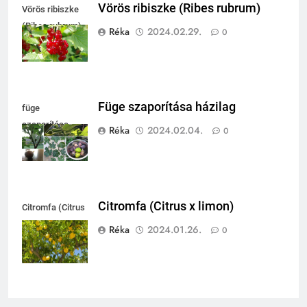
Vörös ribiszke (Ribes rubrum)
Vörös ribiszke
(Ribes rubrum)
Réka
2024.02.29.
0
Füge szaporítása házilag
füge
szaporítása
Réka
2024.02.04.
0
Citromfa (Citrus x limon)
Citromfa (Citrus
x limon)
Réka
2024.01.26.
0