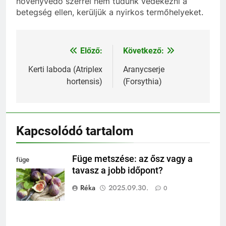
növényvédő szerrel nem tudunk védekezni a
betegség ellen, kerüljük a nyirkos termőhelyeket.
Előző:
Következő:
Bejegyzés
navigáció
Kerti laboda (Atriplex
Aranycserje
hortensis)
(Forsythia)
Kapcsolódó tartalom
Füge metszése: az ősz vagy a
füge
tavasz a jobb időpont?
felhasználása
Réka
2025.09.30.
0