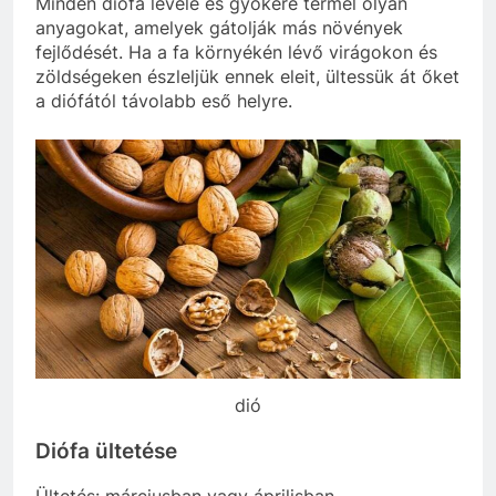
Minden diófa levele és gyökere termel olyan
anyagokat, amelyek gátolják más növények
fejlődését. Ha a fa környékén lévő virágokon és
zöldségeken észleljük ennek eleit, ültessük át őket
a diófától távolabb eső helyre.
dió
Diófa ültetése