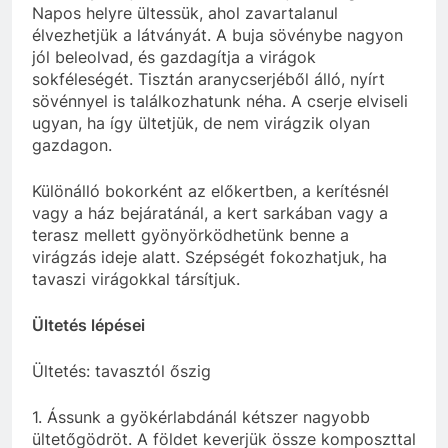
Napos helyre ültessük, ahol zavartalanul
élvezhetjük a látványát. A buja sövénybe nagyon
jól beleolvad, és gazdagítja a virágok
sokféleségét. Tisztán aranycserjéből álló, nyírt
sövénnyel is találkozhatunk néha. A cserje elviseli
ugyan, ha így ültetjük, de nem virágzik olyan
gazdagon.
Különálló bokorként az előkertben, a kerítésnél
vagy a ház bejáratánál, a kert sarkában vagy a
terasz mellett gyönyörködhetünk benne a
virágzás ideje alatt. Szépségét fokozhatjuk, ha
tavaszi virágokkal társítjuk.
Ültetés lépései
Ültetés: tavasztól őszig
1. Ássunk a gyökérlabdánál kétszer nagyobb
ültetőgödröt. A földet keverjük össze komposzttal