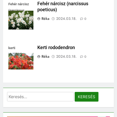
Fehér nárcisz (narcissus
Fehér nárcisz
poeticus)
(narcissus
poeticus)
Réka
2024.03.18.
0
Kerti rododendron
kerti
rododendron
Réka
2024.03.18.
0
Keresés: