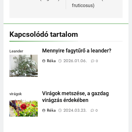
fruticosus)
Kapcsolódó tartalom
Mennyire fagytűrő a leander?
Leander
fagytűrése
Réka
2026.01.06.
0
Virágok metszése, a gazdag
virágok
virágzás érdekében
metszése
Réka
2024.03.23.
0