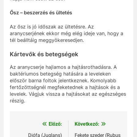
Ősz – beszerzés és ültetés
Az ősz is jó időszak az ültetésre. Az
aranycserjének ekkor még elég ideje van, hogy a
tél beálltáig meggyökeresedjen.
Kártevők és betegségek
Az aranycserje hajlamos a hajtásrothadásra. A
baktériumos betegség hatására a leveleken
először barna foltok jelentkeznek. Komolyabb
fertőzöttségnél megfeketednek a hajtások és a
levelek. Vágjuk vissza a hajtásokat az egészséges
részig.
Előző:
Következő:
Bejegyzés
navigáció
Diófa (Juglans)
Fekete szeder (Rubus