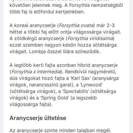
követően jelennek meg. A Forsythia nemzetségből
több faj is előfordul kertjeinkben.
A koreai aranycserje (
Forsythia ovata
) már 2-3
héttel a többi faj előtt ontja világossárga virágait.
A zöldkérgű aranycserje (
Forsythia viridissima
)
ezzel szemben nagyon későn hozza sötétsárga
virágait. Lombja ősszel lilára színeződik.
A legtöbb kerti fajta azonban hibrid aranycserje
(
Forsythia x intermedia
). Rendkívül nagyméretű,
dús virágokat hozó fajta a ‘Karl Sax’ (aranysárga
virágok, narancsszínű garat), a ‘Lynwood’
(sötétsárga virágok), a ‘Spectabilis’ (sötétsárga
virágok) és a ‘Spring Gold’ (a legszebb
világossárga fajta).
Aranycserje ültetése
Az aranycserje szinte minden talajban megél.