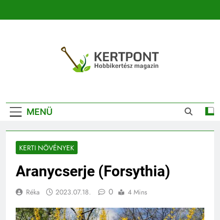
Ugrás
a
tartalomra
Kertpont
Kertpont Növénykereső És Növényhatározó
Kertészeti
MENÜ
Magazin |
Növénykereső És
KERTI NÖVÉNYEK
Növényhatározó
Aranycserje (Forsythia)
0
Réka
2023.07.18.
4 Mins