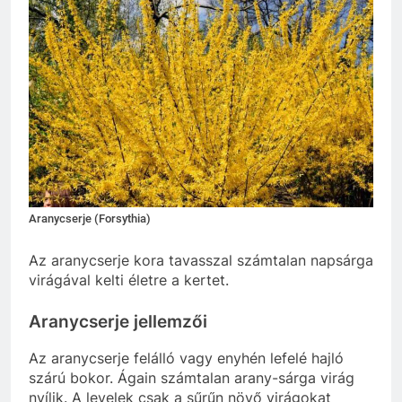
Aranycserje (Forsythia)
Az aranycserje kora tavasszal számtalan napsárga
virágával kelti életre a kertet.
Aranycserje jellemzői
Az aranycserje felálló vagy enyhén lefelé hajló
szárú bokor. Ágain számtalan arany-sárga virág
nyílik. A levelek csak a sűrűn növő virágokat