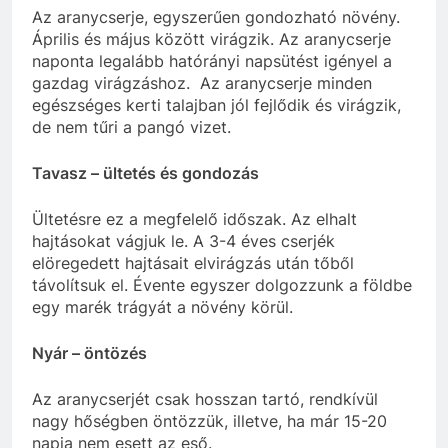
Az aranycserje, egyszerűen gondozható növény.
Április és május között virágzik. Az aranycserje
naponta legalább hatórányi napsütést igényel a
gazdag virágzáshoz. Az aranycserje minden
egészséges kerti talajban jól fejlődik és virágzik,
de nem tűri a pangó vizet.
Tavasz – ültetés és gondozás
Ültetésre ez a megfelelő időszak. Az elhalt
hajtásokat vágjuk le. A 3-4 éves cserjék
elöregedett hajtásait elvirágzás után tőből
távolítsuk el. Évente egyszer dolgozzunk a földbe
egy marék trágyát a növény körül.
Nyár – öntözés
Az aranycserjét csak hosszan tartó, rendkívül
nagy hőségben öntözzük, illetve, ha már 15-20
napja nem esett az eső.