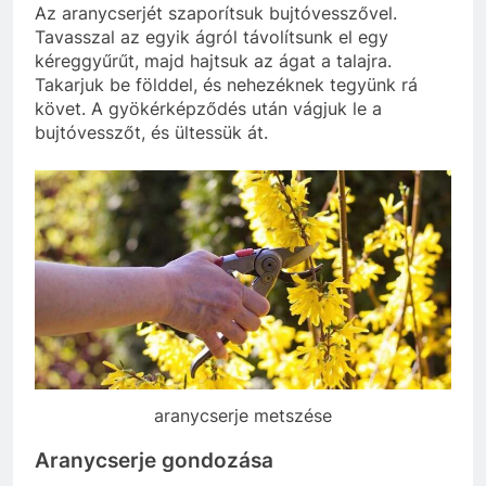
Az aranycserjét szaporítsuk bujtóvesszővel.
Tavasszal az egyik ágról távolítsunk el egy
kéreggyűrűt, majd hajtsuk az ágat a talajra.
Takarjuk be földdel, és nehezéknek tegyünk rá
követ. A gyökérképződés után vágjuk le a
bujtóvesszőt, és ültessük át.
aranycserje metszése
Aranycserje gondozása