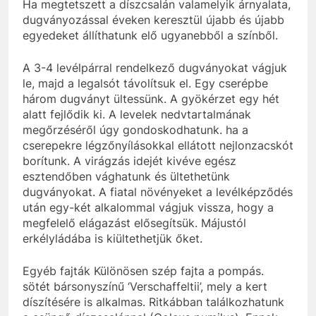
Ha megtetszett a díszcsalán valamelyik árnyalata,
dugványozással éveken keresztül újabb és újabb
egyedeket állíthatunk elő ugyanebből a színből.
A 3-4 levélpárral rendelkező dugványokat vágjuk
le, majd a legalsót távolítsuk el. Egy cserépbe
három dugványt ültessünk. A gyökérzet egy hét
alatt fejlődik ki. A levelek nedvtartalmának
megőrzéséről úgy gondoskodhatunk. ha a
cserepekre légzőnyílásokkal ellátott nejlonzacskót
borítunk. A virágzás idejét kivéve egész
esztendőben vághatunk és ültethetünk
dugványokat. A fiatal növényeket a levélképződés
után egy-két alkalommal vágjuk vissza, hogy a
megfelelő elágazást elősegítsük. Májustól
erkélyládába is kiültethetjük őket.
Egyéb fajták Különösen szép fajta a pompás.
sötét bársonyszínű ‘Verschaffeltii’, mely a kert
díszítésére is alkalmas. Ritkábban találkozhatunk