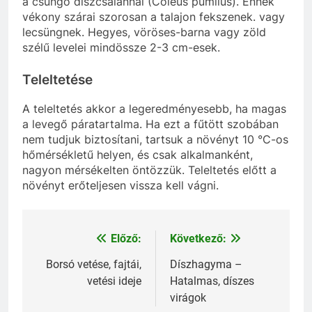
a csüngő díszcsalánnal (Coleus pumilus). Ennek
vékony szárai szorosan a talajon fekszenek. vagy
lecsüngnek. Hegyes, vöröses-barna vagy zöld
szélű levelei mindössze 2-3 cm-esek.
Teleltetése
A teleltetés akkor a legeredményesebb, ha magas
a levegő páratartalma. Ha ezt a fűtött szobában
nem tudjuk biztosítani, tartsuk a növényt 10 °C-os
hőmérsékletű helyen, és csak alkalmanként,
nagyon mérsékelten öntözzük. Teleltetés előtt a
növényt erőteljesen vissza kell vágni.
Előző:
Következő:
Bejegyzés
navigáció
Borsó vetése, fajtái,
Díszhagyma –
vetési ideje
Hatalmas, díszes
virágok