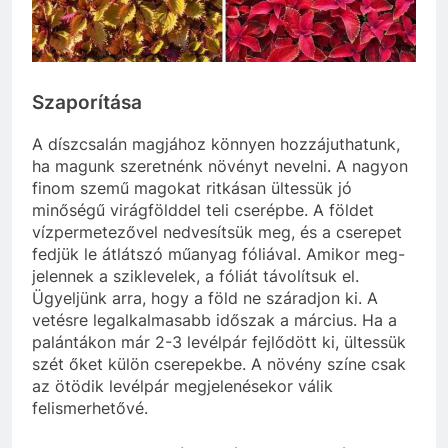
Szaporítása
A díszcsalán magjához könnyen hozzájuthatunk,
ha magunk szeretnénk növényt nevelni. A nagyon
finom szemű magokat ritkásan ültessük jó
minőségű virágfölddel teli cserépbe. A földet
vízpermetezővel nedvesítsük meg, és a cserepet
fedjük le átlátszó műanyag fóliával. Amikor meg-
jelennek a sziklevelek, a fóliát távolítsuk el.
Ügyeljünk arra, hogy a föld ne száradjon ki. A
vetésre legalkalmasabb időszak a március. Ha a
palántákon már 2-3 levélpár fejlődött ki, ültessük
szét őket külön cserepekbe. A növény színe csak
az ötödik levélpár megjelenésekor válik
felismerhetővé.