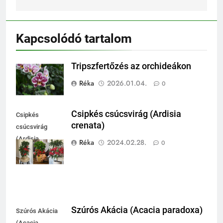
Kapcsolódó tartalom
Tripszfertőzés az orchideákon
Réka
2026.01.04.
0
Csipkés csúcsvirág (Ardisia
Csipkés
crenata)
csúcsvirág
(Ardisia
Réka
2024.02.28.
0
crenata)
Szúrós Akácia (Acacia paradoxa)
Szúrós Akácia
(Acacia