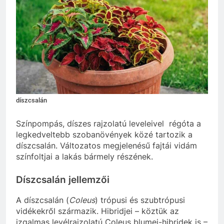
díszcsalán
Színpompás, díszes rajzolatú leveleivel régóta a
legkedveltebb szobanövények közé tartozik a
díszcsalán. Változatos megjelenésű fajtái vidám
színfoltjai a lakás bármely részének.
Díszcsalán jellemzői
A díszcsalán (
Coleus
) trópusi és szubtrópusi
vidékekről származik. Hibridjei – köztük az
izgalmas levélrajzolatú Coleus blumei-hibridek is –