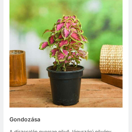
Gondozása
A díszcsalán gyorsan növő, lágyszárú növény,