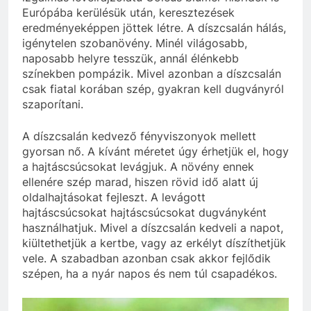
Európába kerülésük után, keresztezések
eredményeképpen jöttek létre. A díszcsalán hálás,
igénytelen szobanövény. Minél világosabb,
naposabb helyre tesszük, annál élénkebb
színekben pompázik. Mivel azonban a díszcsalán
csak fiatal korában szép, gyakran kell dugványról
szaporítani.
A díszcsalán kedvező fényviszonyok mellett
gyorsan nő. A kívánt méretet úgy érhetjük el, hogy
a hajtáscsúcsokat levágjuk. A növény ennek
ellenére szép marad, hiszen rövid idő alatt új
oldalhajtásokat fejleszt. A levágott
hajtáscsúcsokat hajtáscsúcsokat dugványként
használhatjuk. Mivel a díszcsalán kedveli a napot,
kiültethetjük a kertbe, vagy az erkélyt díszíthetjük
vele. A szabadban azonban csak akkor fejlődik
szépen, ha a nyár napos és nem túl csapadékos.