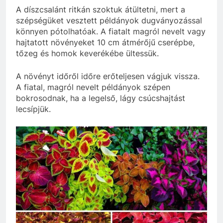
A díszcsalánt ritkán szoktuk átültetni, mert a
szépségüket vesztett példányok dugványozással
könnyen pótolhatóak. A fiatalt magról nevelt vagy
hajtatott növényeket 10 cm átmérőjű cserépbe,
tőzeg és homok keverékébe ültessük.
A növényt időről időre erőteljesen vágjuk vissza.
A fiatal, magról nevelt példányok szépen
bokrosodnak, ha a legelső, lágy csúcshajtást
lecsípjük.