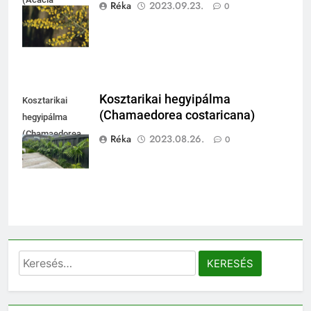
Réka
2023.09.23.
0
paradoxa)
Kosztarikai hegyipálma
Kosztarikai
(Chamaedorea costaricana)
hegyipálma
(Chamaedorea
Réka
2023.08.26.
0
costaricana)
Keresés: