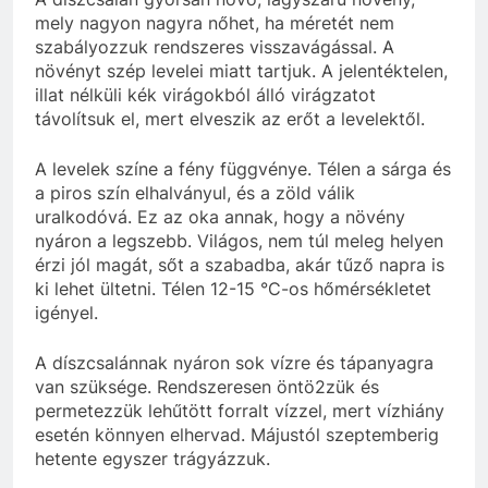
mely nagyon nagyra nőhet, ha méretét nem
szabályozzuk rendszeres visszavágással. A
növényt szép levelei miatt tartjuk. A jelentéktelen,
illat nélküli kék virágokból álló virágzatot
távolítsuk el, mert elveszik az erőt a levelektől.
A levelek színe a fény függvénye. Télen a sárga és
a piros szín elhalványul, és a zöld válik
uralkodóvá. Ez az oka annak, hogy a növény
nyáron a legszebb. Világos, nem túl meleg helyen
érzi jól magát, sőt a szabadba, akár tűző napra is
ki lehet ültetni. Télen 12-15 °C-os hőmérsékletet
igényel.
A díszcsalánnak nyáron sok vízre és tápanyagra
van szüksége. Rendszeresen öntö2zük és
permetezzük lehűtött forralt vízzel, mert vízhiány
esetén könnyen elhervad. Májustól szeptemberig
hetente egyszer trágyázzuk.