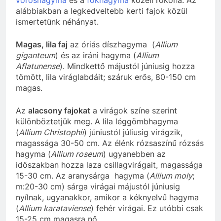
alábbiakban a legkedveltebb kerti fajok közül
ismertetünk néhányat.
Magas, lila faj
az óriás díszhagyma (
Allium
giganteum
) és az iráni hagyma (
Allium
Aflatunense
). Mindkettő májustól júniusig hozza
tömött, lila viráglabdáit; száruk erős, 80-150 cm
magas.
Az
alacsony fajokat
a virágok színe szerint
különböztetjük meg. A lila léggömbhagyma
(
Allium Christophii
) júniustól júliusig virágzik,
magassága 30-50 cm. Az élénk rózsaszínű rózsás
hagyma (
Allium roseum
) ugyanebben az
időszakban hozza laza csillagvirágait, magassága
15-30 cm. Az aranysárga hagyma (
Allium moly
;
m:20-30 cm) sárga virágai májustól júniusig
nyílnak, ugyanakkor, amikor a kéknyelvű hagyma
(
Allium karataviense
) fehér virágai. Ez utóbbi csak
15-25 cm magasra nő.