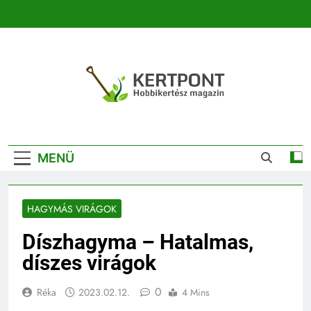
Ugrás
a
tartalomra
Kertpont
Kertpont Növénykereső És Növényhatározó
Kertészeti
MENÜ
Magazin |
Növénykereső És
HAGYMÁS VIRÁGOK
Növényhatározó
Díszhagyma – Hatalmas,
díszes virágok
0
Réka
2023.02.12.
4 Mins