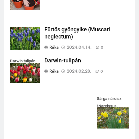
Fürtös gyöngyike (Muscari
neglectum)
Réka
2024.04.14.
0
Darwin-tulipán
Darwin tulipán
Réka
2024.02.28.
0
Sárga nárcisz
(Narcissus
pseudonarcissus)