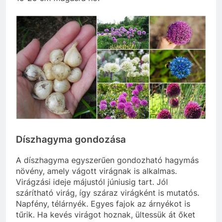
Díszhagyma gondozása
A díszhagyma egyszerűen gondozható hagymás
növény, amely vágott virágnak is alkalmas.
Virágzási ideje májustól júniusig tart. Jól
szárítható virág, így száraz virágként is mutatós.
Napfény, télárnyék. Egyes fajok az árnyékot is
tűrik. Ha kevés virágot hoznak, ültessük át őket