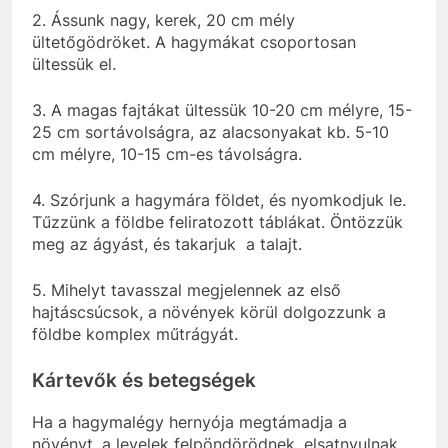
2. Ássunk nagy, kerek, 20 cm mély
ültetőgödröket. A hagymákat csoportosan
ültessük el.
3. A magas fajtákat ültessük 10-20 cm mélyre, 15-
25 cm sortávolságra, az alacsonyakat kb. 5-10
cm mélyre, 10-15 cm-es távolságra.
4. Szórjunk a hagymára földet, és nyomkodjuk le.
Tűzzünk a földbe feliratozott táblákat. Öntözzük
meg az ágyást, és takarjuk a talajt.
5. Mihelyt tavasszal megjelennek az első
hajtáscsúcsok, a növények körül dolgozzunk a
földbe komplex műtrágyát.
Kártevők és betegségek
Ha a hagymalégy hernyója megtámadja a
növényt, a levelek felpöndörödnek, elsatnyulnak