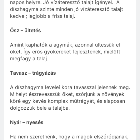
napos helyre. Jó vízáteresztő talajt igényel. A
díszhagyma szinte minden jó vízáteresztő talajt
kedvel; legjobb a friss talaj.
Ősz – ültetés
Amint kaphatók a agymák, azonnal ültessük el
őket. Így erős gyökereket fejlesztenek, mielőtt
megfagy a talaj.
Tavasz – trágyázás
A díszhagyma levelei kora tavasszal jelennek meg.
Mihelyt észrevesszük őket, szórjunk a növények
köré egy kevés komplex műtrágyát, és alaposan
dolgozzuk bele a talajba.
Nyár – nyesés
Ha nem szeretnénk, hogy a magok elszóródjanak,