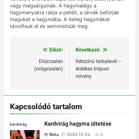
vagy megsárgulnak. A hagymalégy a
hagymanyakra rakja a petéit, a lárvák befúrják
magukat a hagymába. A beteg hagymákat
távolítsuk el és semmisítsük meg.
Előző:
Következő:
Bejegyzés
navigáció
Díszcsalán
Kétszínű tarkalevél –
(virágcsalán)
érdekes trópusi
növény
Kapcsolódó tartalom
Kardvirág hagyma ültetése
kardvirág
ültetése
Réka
2024.10.24.
0