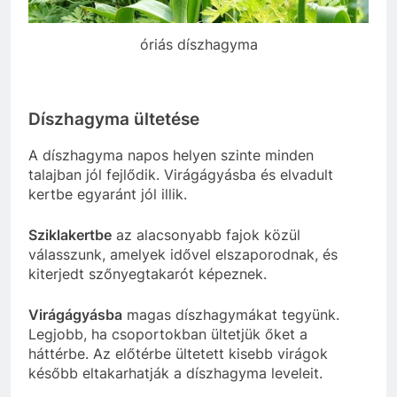
óriás díszhagyma
Díszhagyma ültetése
A díszhagyma napos helyen szinte minden
talajban jól fejlődik. Virágágyásba és elvadult
kertbe egyaránt jól illik.
Sziklakertbe
az alacsonyabb fajok közül
válasszunk, amelyek idővel elszaporodnak, és
kiterjedt szőnyegtakarót képeznek.
Virágágyásba
magas díszhagymákat tegyünk.
Legjobb, ha csoportokban ültetjük őket a
háttérbe. Az előtérbe ültetett kisebb virágok
később eltakarhatják a díszhagyma leveleit.