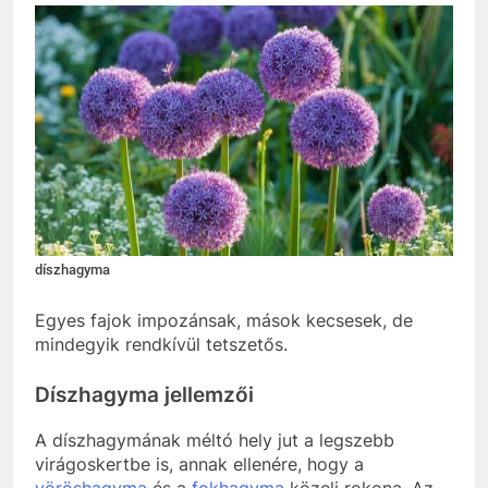
díszhagyma
Egyes fajok impozánsak, mások kecsesek, de
mindegyik rendkívül tetszetős.
Díszhagyma jellemzői
A díszhagymának méltó hely jut a legszebb
virágoskertbe is, annak ellenére, hogy a
vöröshagyma
és a
fokhagyma
közeli rokona. Az