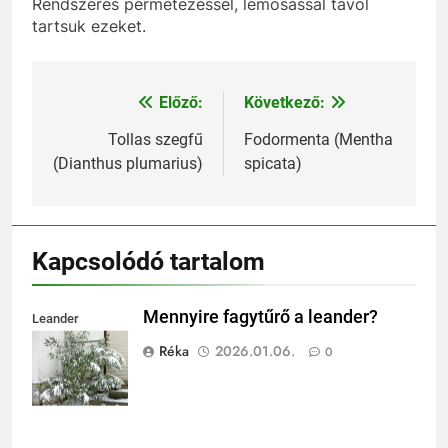
Rendszeres permetezéssel, lemosással távol
tartsuk ezeket.
Előző:
Következő:
Bejegyzés
navigáció
Tollas szegfű
Fodormenta (Mentha
(Dianthus plumarius)
spicata)
Kapcsolódó tartalom
Mennyire fagytűrő a leander?
Leander
fagytűrése
Réka
2026.01.06.
0