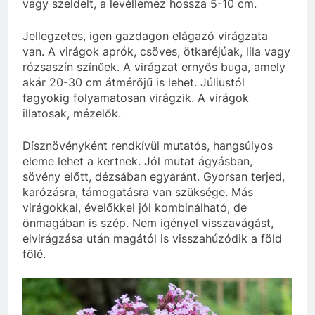
vagy szeldelt, a levéllemez hossza 5-10 cm.
Jellegzetes, igen gazdagon elágazó virágzata
van. A virágok aprók, csöves, ötkaréjúak, lila vagy
rózsaszín színűek. A virágzat ernyős buga, amely
akár 20-30 cm átmérőjű is lehet. Júliustól
fagyokig folyamatosan virágzik. A virágok
illatosak, mézelők.
Dísznövényként rendkívül mutatós, hangsúlyos
eleme lehet a kertnek. Jól mutat ágyásban,
sövény előtt, dézsában egyaránt. Gyorsan terjed,
karózásra, támogatásra van szüksége. Más
virágokkal, évelőkkel jól kombinálható, de
önmagában is szép. Nem igényel visszavágást,
elvirágzása után magától is visszahúzódik a föld
fölé.