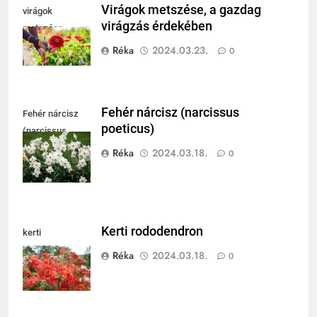
Virágok metszése, a gazdag
virágok
virágzás érdekében
metszése
Réka
2024.03.23.
0
Fehér nárcisz (narcissus
Fehér nárcisz
poeticus)
(narcissus
poeticus)
Réka
2024.03.18.
0
Kerti rododendron
kerti
rododendron
Réka
2024.03.18.
0