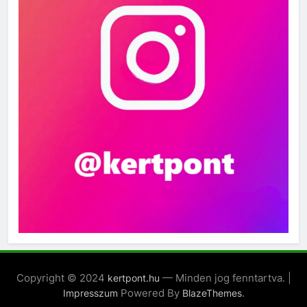
Copyright © 2024
— Minden jog fenntartva. |
kertpont.hu
Powered By
.
Impresszum
BlazeThemes