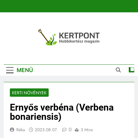
Ugrás
a
tartalomra
Kertpont
Kertpont Növénykereső És Növényhatározó
Kertészeti
MENÜ
Magazin |
Növénykereső És
KERTI NÖVÉNYEK
Növényhatározó
Ernyős verbéna (Verbena
bonariensis)
0
Réka
2023.08.07.
3 Mins