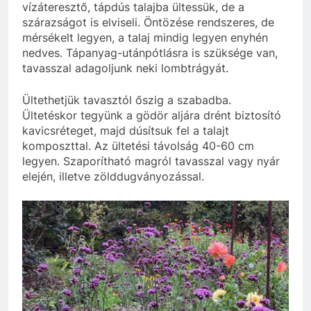
vízáteresztő, tápdús talajba ültessük, de a
szárazságot is elviseli. Öntözése rendszeres, de
mérsékelt legyen, a talaj mindig legyen enyhén
nedves. Tápanyag-utánpótlásra is szüksége van,
tavasszal adagoljunk neki lombtrágyát.
Ültethetjük tavasztól őszig a szabadba.
Ültetéskor tegyünk a gödör aljára drént biztosító
kavicsréteget, majd dúsítsuk fel a talajt
komposzttal. Az ültetési távolság 40-60 cm
legyen. Szaporítható magról tavasszal vagy nyár
elején, illetve zölddugványozással.