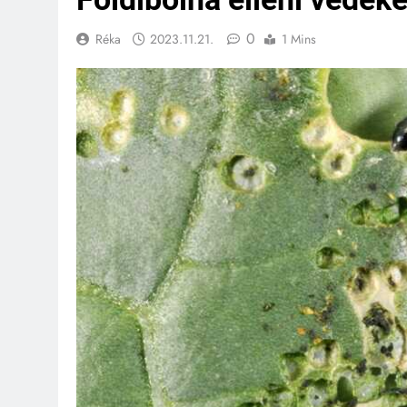
0
Réka
2023.11.21.
1 Mins