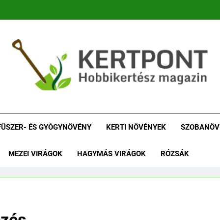
tpont Kertészeti Maga
Növénykereső És Növényhatározó
Növényha
FŰSZER- ÉS GYÓGYNÖVÉNY
KERTI NÖVÉNYEK
SZOBANÖV
MEZEI VIRÁGOK
HAGYMÁS VIRÁGOK
RÓZSÁK
ezés