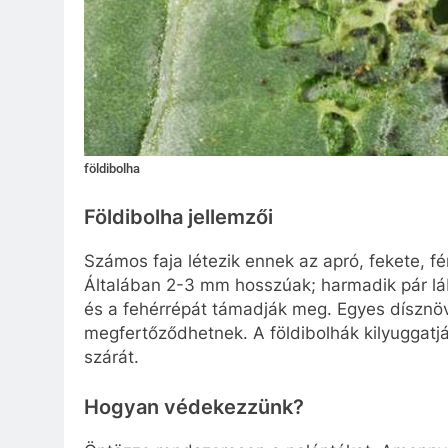
földibolha
Földibolha jellemzői
Számos faja létezik ennek az apró, fekete, 
Általában 2-3 mm hosszúak; harmadik pár láb
és a fehérrépát támadják meg. Egyes dísznövé
megfertőződhetnek. A földibolhák kilyuggatjá
szárát.
Hogyan védekezzünk?