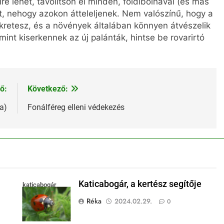
 lehet, távolítson el minden, földibolhával (és más
, nehogy azokon átteleljenek. Nem valószínű, hogy a
kretesz, és a növények általában könnyen átvészelik
int kiserkennek az új palánták, hintse be rovarirtó
ő:
Következő:
a)
Fonálféreg elleni védekezés
Katicabogár, a kertész segítője
katicabogár
Réka
2024.02.29.
0