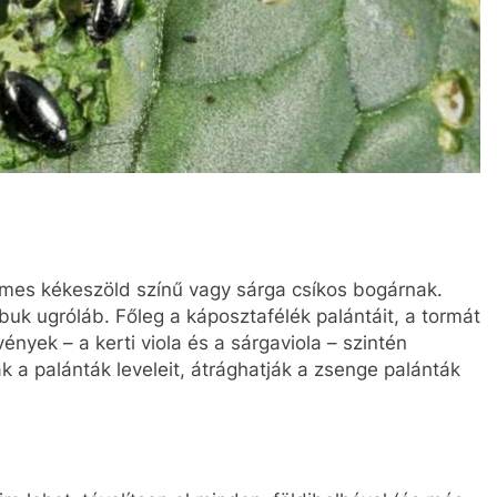
fémes kékeszöld színű vagy sárga csíkos bogárnak.
uk ugróláb. Főleg a káposztafélék palántáit, a tormát
nyek – a kerti viola és a sárgaviola – szintén
k a palánták leveleit, átrághatják a zsenge palánták