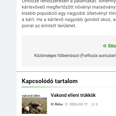
Öntözze rendszeresen a palántákat. Amennyire
kártevővel) megfertőzött növényi maradványt
kisebb populáció egy nagyobb ültetvényt tön
a kárt. Ha a kártevő nagyobb gondot okoz, am
porral az érintett területet.
Előz
Bejegyzés
navigáció
Közönséges fülbemászó (Forficula auriculari
Kapcsolódó tartalom
Vakond elleni trükkök
vakond ellen
Réka
2024.03.17.
0