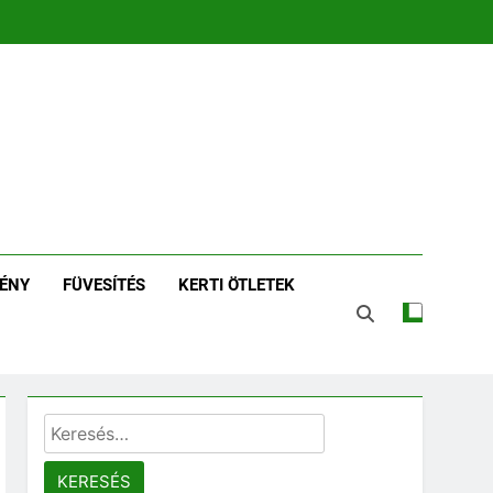
zin | Növénykereső És
tározó
ÉNY
FÜVESÍTÉS
KERTI ÖTLETEK
Keresés: