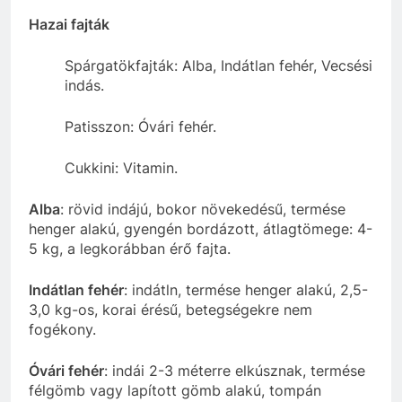
Hazai fajták
Spárgatökfajták: Alba, Indátlan fehér, Vecsési
indás.
Patisszon: Óvári fehér.
Cukkini: Vitamin.
Alba
: rövid indájú, bokor növekedésű, termése
henger alakú, gyengén bordázott, átlagtömege: 4-
5 kg, a legkorábban érő fajta.
Indátlan fehér
: indátln, termése henger alakú, 2,5-
3,0 kg-os, korai érésű, betegségekre nem
fogékony.
Óvári fehér
: indái 2-3 méterre elkúsznak, termése
félgömb vagy lapított gömb alakú, tompán