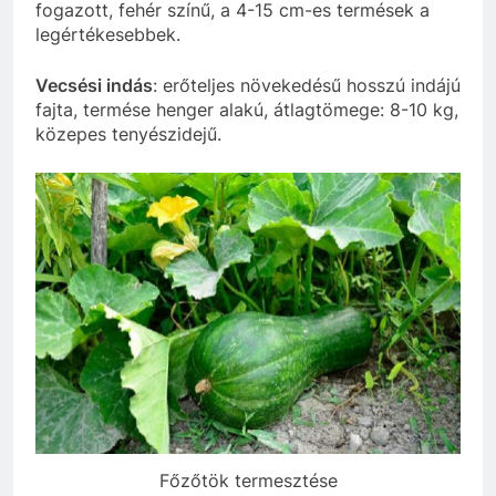
fogazott, fehér színű, a 4-15 cm-es termések a
legértékesebbek.
Vecsési indás
: erőteljes növekedésű hosszú indájú
fajta, termése henger alakú, átlagtömege: 8-10 kg,
közepes tenyészidejű.
Főzőtök termesztése