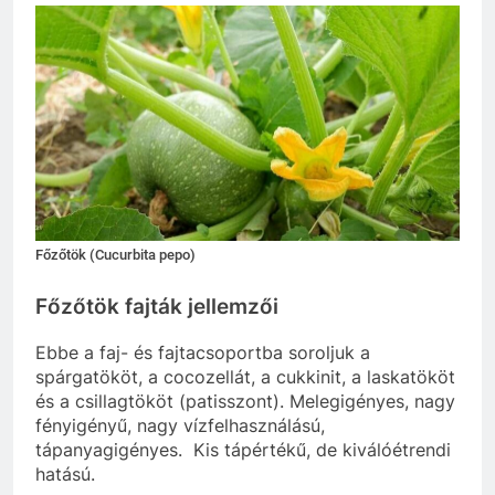
Főzőtök (Cucurbita pepo)
Főzőtök fajták jellemzői
Ebbe a faj- és fajtacsoportba soroljuk a
spárgatököt, a cocozellát, a cukkinit, a laskatököt
és a csillagtököt (patisszont). Melegigényes, nagy
fényigényű, nagy vízfelhasználású,
tápanyagigényes. Kis tápértékű, de kiválóétrendi
hatású.