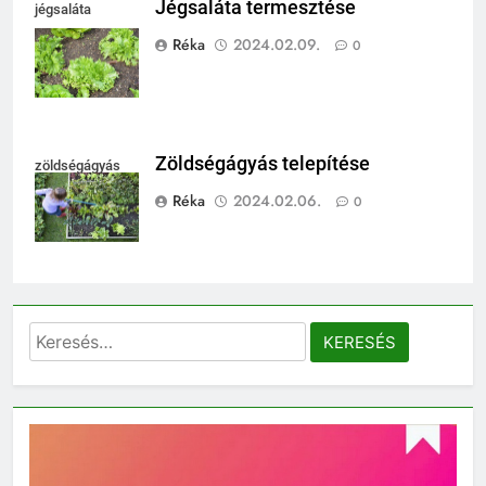
Jégsaláta termesztése
jégsaláta
termesztése
Réka
2024.02.09.
0
Zöldségágyás telepítése
zöldségágyás
Réka
2024.02.06.
0
Keresés: