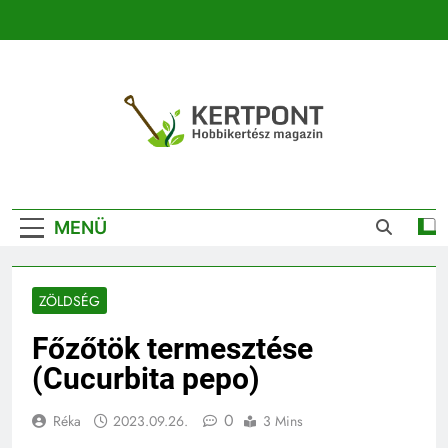
Ugrás
a
tartalomra
Kertpont
Kertpont Növénykereső És Növényhatározó
Kertészeti
MENÜ
Magazin |
Növénykereső És
ZÖLDSÉG
Növényhatározó
Főzőtök termesztése
(Cucurbita pepo)
0
Réka
2023.09.26.
3 Mins