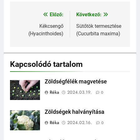
Előző:
Következő:
Bejegyzés
navigáció
Kékcsengő
Sütőtök termesztése
(Hyacinthoides)
(Cucurbita maxima)
Kapcsolódó tartalom
Zöldségfélék magvetése
Réka
2024.03.19.
0
Zöldségek halványítása
Réka
2024.02.16.
0