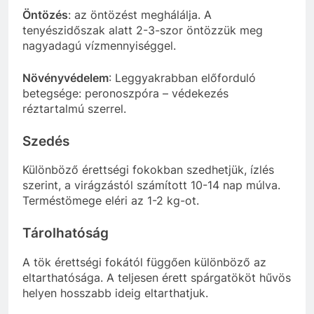
Öntözés
: az öntözést meghálálja. A
tenyészidőszak alatt 2-3-szor öntözzük meg
nagyadagú vízmennyiséggel.
Növényvédelem
: Leggyakrabban előforduló
betegsége: peronoszpóra – védekezés
réztartalmú szerrel.
Szedés
Különböző érettségi fokokban szedhetjük, ízlés
szerint, a virágzástól számított 10-14 nap múlva.
Terméstömege eléri az 1-2 kg-ot.
Tárolhatóság
A tök érettségi fokától függően különböző az
eltarthatósága. A teljesen érett spárgatököt hűvös
helyen hosszabb ideig eltarthatjuk.