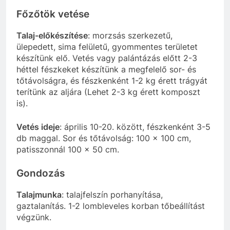
Főzőtök vetése
Talaj-előkészítése
: morzsás szerkezetű,
ülepedett, sima felületű, gyommentes területet
készítünk elő. Vetés vagy palántázás előtt 2-3
héttel fészkeket készítünk a megfelelő sor- és
tőtávolságra, és fészkenként 1-2 kg érett trágyát
terítünk az aljára (Lehet 2-3 kg érett komposzt
is).
Vetés ideje
: április 10-20. között, fészkenként 3-5
db maggal. Sor és tőtávolság: 100 x 100 cm,
patisszonnál 100 x 50 cm.
Gondozás
Talajmunka
: talajfelszín porhanyítása,
gaztalanítás. 1-2 lombleveles korban tőbeállítást
végzünk.